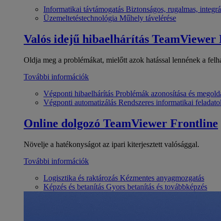
Informatikai távtámogatás
Biztonságos, rugalmas, integrá
Üzemeltetéstechnológia
Műhely távelérése
Valós idejű hibaelhárítás
TeamViewer
Oldja meg a problémákat, mielőtt azok hatással lennének a felh
További információk
Végponti hibaelhárítás
Problémák azonosítása és megold
Végponti automatizálás
Rendszeres informatikai feladato
Online dolgozó
TeamViewer Frontline
Növelje a hatékonyságot az ipari kiterjesztett valósággal.
További információk
Logisztika és raktározás
Kézmentes anyagmozgatás
Képzés és betanítás
Gyors betanítás és továbbképzés