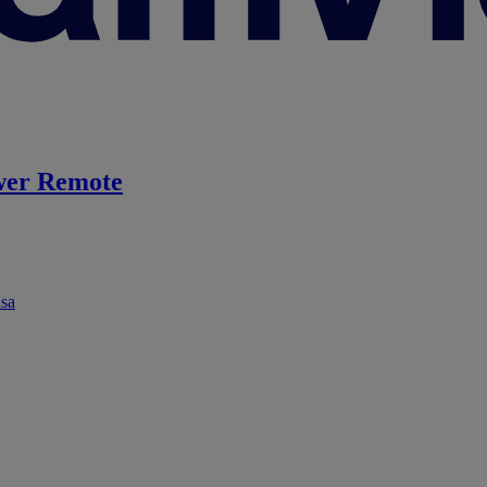
er Remote
ása