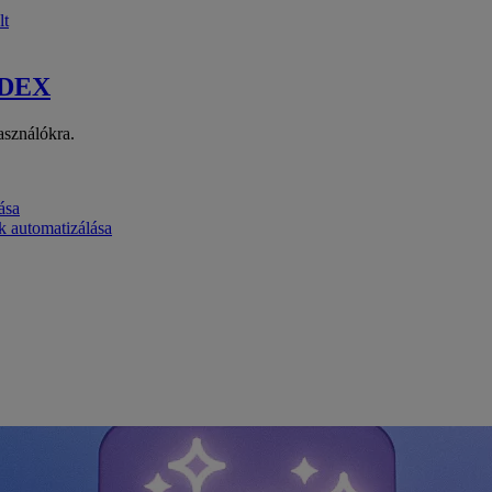
lt
 DEX
asználókra.
ása
k automatizálása