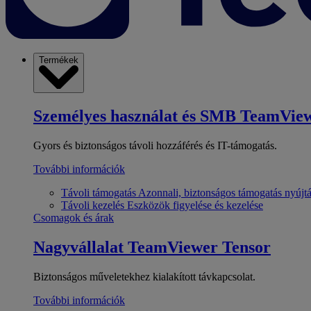
Termékek
Személyes használat és SMB
TeamView
Gyors és biztonságos távoli hozzáférés és IT-támogatás.
További információk
Távoli támogatás
Azonnali, biztonságos támogatás nyújt
Távoli kezelés
Eszközök figyelése és kezelése
Csomagok és árak
Nagyvállalat
TeamViewer Tensor
Biztonságos műveletekhez kialakított távkapcsolat.
További információk