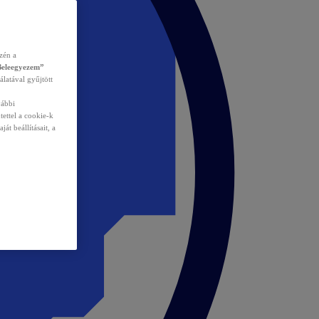
zén a
Beleegyezem”
álatával gyűjtött
vábbi
tettel a cookie-k
át beállításait, a