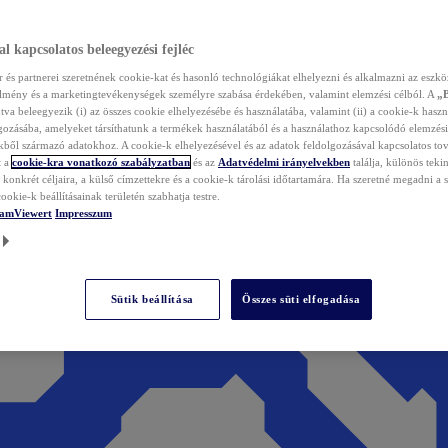
l kapcsolatos beleegyezési fejléc
és partnerei szeretnének cookie-kat és hasonló technológiákat elhelyezni és alkalmazni az eszkö
élmény és a marketingtevékenységek személyre szabása érdekében, valamint elemzési célból. A
„
tva beleegyezik (i) az összes cookie elhelyezésébe és használatába, valamint (ii) a cookie-k haszn
gozásába, amelyeket társíthatunk a termékek használatából és a használathoz kapcsolódó elemzési
ből származó adatokhoz. A cookie-k elhelyezésével és az adatok feldolgozásával kapcsolatos to
t a
cookie-kra vonatkozó szabályzatban
és az
Adatvédelmi irányelvekben
találja, különös tekin
konkrét céljaira, a külső címzettekre és a cookie-k tárolási időtartamára. Ha szeretné megadni a saj
ookie-k beállításainak területén szabhatja testre.
TeamViewert
Impresszum
Sütik beállítása
Összes süti elfogadása