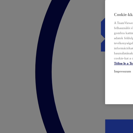
Cookie-kka
A TeamViewer 
felhasználói 
gombra kattin
adatok feldol
tevékenységek
információka
használatának 
cookie-kat a c
Töltse le a 
Impresszum