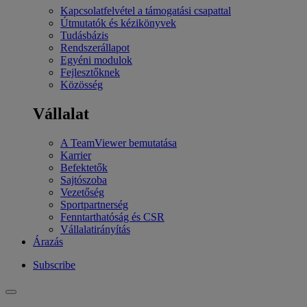
Kapcsolatfelvétel a támogatási csapattal
Útmutatók és kézikönyvek
Tudásbázis
Rendszerállapot
Egyéni modulok
Fejlesztőknek
Közösség
Vállalat
A TeamViewer bemutatása
Karrier
Befektetők
Sajtószoba
Vezetőség
Sportpartnerség
Fenntarthatóság és CSR
Vállalatirányítás
Árazás
Subscribe