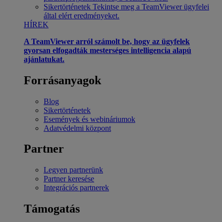
Sikertörténetek
Tekintse meg a TeamViewer ügyfelei
által elért eredményeket.
HÍREK
A TeamViewer arról számolt be, hogy az ügyfelek
gyorsan elfogadták mesterséges intelligencia alapú
ajánlatukat.
Forrásanyagok
Blog
Sikertörténetek
Események és webináriumok
Adatvédelmi központ
Partner
Legyen partnerünk
Partner keresése
Integrációs partnerek
Támogatás