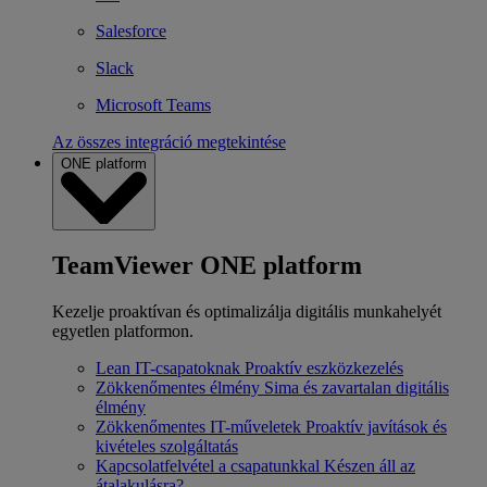
Salesforce
Slack
Microsoft Teams
Az összes integráció megtekintése
ONE platform
TeamViewer ONE platform
Kezelje proaktívan és optimalizálja digitális munkahelyét
egyetlen platformon.
Lean IT-csapatoknak
Proaktív eszközkezelés
Zökkenőmentes élmény
Sima és zavartalan digitális
élmény
Zökkenőmentes IT-műveletek
Proaktív javítások és
kivételes szolgáltatás
Kapcsolatfelvétel a csapatunkkal
Készen áll az
átalakulásra?