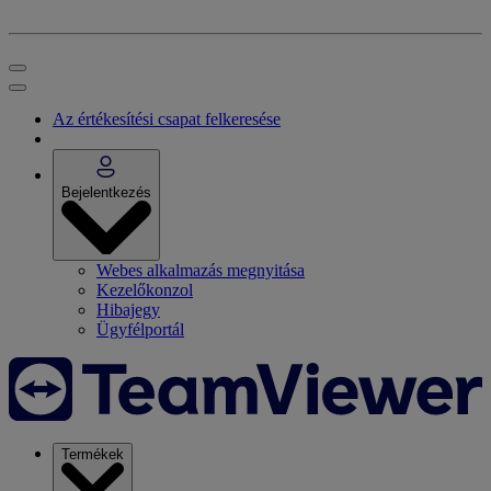
Az értékesítési csapat felkeresése
Bejelentkezés
Webes alkalmazás megnyitása
Kezelőkonzol
Hibajegy
Ügyfélportál
Termékek