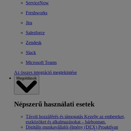
ServiceNow
Freshworks
Jira
Salesforce
Zendesk
Slack
Microsoft Teams
Az összes integráció megtekintése
Megoldások
Népszerű használati esetek
Távoli hozzáférés és támogatás
Kezelje az embereket,
eszközöket és alkalmazásokat – bárhonnan.
Digitális munkavállalói élmény (DEX)
Proaktívan