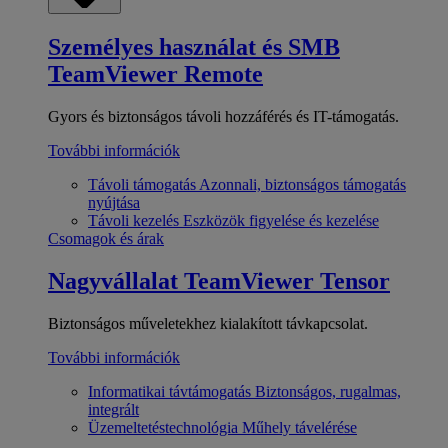
Személyes használat és SMB
TeamViewer Remote
Gyors és biztonságos távoli hozzáférés és IT-támogatás.
További információk
Távoli támogatás
Azonnali, biztonságos támogatás
nyújtása
Távoli kezelés
Eszközök figyelése és kezelése
Csomagok és árak
Nagyvállalat
TeamViewer Tensor
Biztonságos műveletekhez kialakított távkapcsolat.
További információk
Informatikai távtámogatás
Biztonságos, rugalmas,
integrált
Üzemeltetéstechnológia
Műhely távelérése