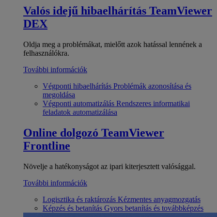
Valós idejű hibaelhárítás
TeamViewer
DEX
Oldja meg a problémákat, mielőtt azok hatással lennének a
felhasználókra.
További információk
Végponti hibaelhárítás
Problémák azonosítása és
megoldása
Végponti automatizálás
Rendszeres informatikai
feladatok automatizálása
Online dolgozó
TeamViewer
Frontline
Növelje a hatékonyságot az ipari kiterjesztett valósággal.
További információk
Logisztika és raktározás
Kézmentes anyagmozgatás
Képzés és betanítás
Gyors betanítás és továbbképzés