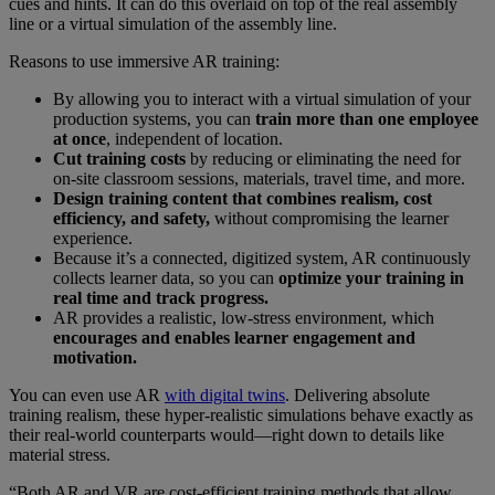
cues and hints. It can do this overlaid on top of the real assembly
line or a virtual simulation of the assembly line.
Reasons to use immersive AR training:
By allowing you to interact with a virtual simulation of your
production systems, you can
train more than one employee
at once
, independent of location.
Cut training costs
by reducing or eliminating the need for
on-site classroom sessions, materials, travel time, and more.
Design training content that combines realism, cost
efficiency, and safety,
without compromising the learner
experience.
Because it’s a connected, digitized system, AR continuously
collects learner data, so you can
optimize your training in
real time and track progress.
AR provides a realistic, low-stress environment, which
encourages and enables learner engagement and
motivation.
You can even use AR
with digital twins
. Delivering absolute
training realism, these hyper-realistic simulations behave exactly as
their real-world counterparts would—right down to details like
material stress.
“Both AR and VR are cost-efficient training methods that allow