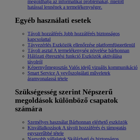
megoldhatja az informatikai problémákat, mielőtt
hatással lennének a termelékenységre.
Egyéb használati esetek
Távoli hozzáférés
Jobb hozzáférés biztonságos
kapcsolattal
Távvezérlés
Eszközök ellenőrzése platformfüggetlenül
Távoli asztal
A termelékenység növelése bárhonnan
Hálózati ébresztési funkció
Eszközök aktiválása
távolról
Képernyőmegosztás
Valós idejű vizuális kommunikáció
Smart Service
A vevőszolgálati műveletek
áramvonalassá tétele
Szükségesség szerint
Népszerű
megoldások különböző csapatok
számára
Személyes használat
Bárhonnan elérhető eszközök
Kisvállalkozások
A távoli hozzáférés és támogatás
egyszerűbbé tétele
Nagyobb vállalatok
Skálázható és biztonságos