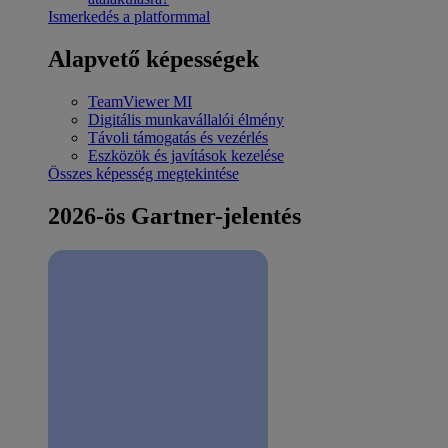
Ismerkedés a platformmal
Alapvető képességek
TeamViewer MI
Digitális munkavállalói élmény
Távoli támogatás és vezérlés
Eszközök és javítások kezelése
Összes képesség megtekintése
2026-ös Gartner-jelentés