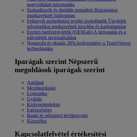
nagyvállalati informatika
Szabadúszók és digitális nomádok
Biztonságos
munkavégzés bárhonnan
Felügyelt szolgáltatást nyújtó szolgáltatók
Ügyfelek
informatikai rendszerének kezelése és karbantartása
Eredeti hardvergyártók (OEM-ek)
A támogatás és a
műveletek racionalizálása
Nonprofit és oktatás
30% kedvezmény a TeamViewer
technológiára
Iparágak szerint
Népszerű
megoldások iparágak szerint
Autóipar
Mezőgazdaság
Logisztika
Gyártás
Kiskereskedelem
Egészségügy
Banki és pénzügyi tevékenység
Közszféra
Kapcsolatfelvétel értékesítési