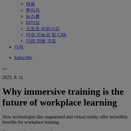
채용
투자자
뉴스룸
리더십
스포츠 파트너십
지속 가능성 및 CSR
기업 지배 구조
가격
Subscribe
2025. 8. 11.
Why immersive training is the
future of workplace learning
New technologies like augmented and virtual reality offer incredible
benefits for workplace training.