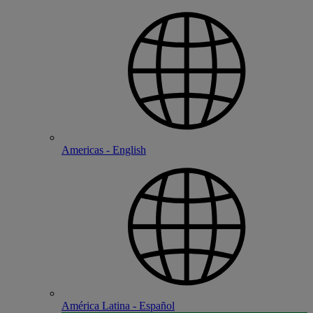
Americas - English
América Latina - Español