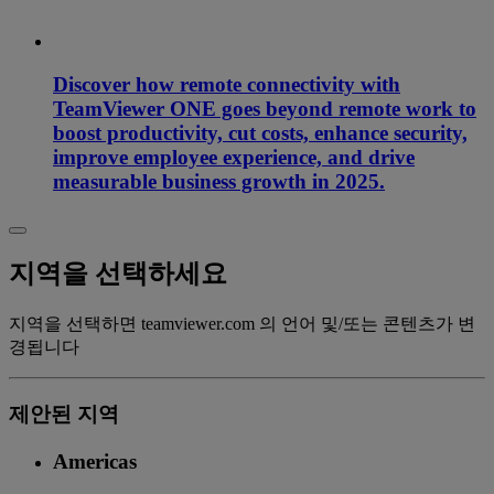
Discover how remote connectivity with
TeamViewer ONE goes beyond remote work to
boost productivity, cut costs, enhance security,
improve employee experience, and drive
measurable business growth in 2025.
지역을 선택하세요
지역을 선택하면 teamviewer.com 의 언어 및/또는 콘텐츠가 변
경됩니다
제안된 지역
Americas