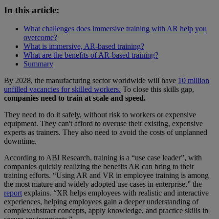
In this article:
What challenges does immersive training with AR help you
overcome?
What is immersive, AR-based training?
What are the benefits of AR-based training?
Summary
By 2028, the manufacturing sector worldwide will have
10 million
unfilled vacancies for skilled workers.
To close this skills gap,
companies need to train at scale and speed.
They need to do it safely, without risk to workers or expensive
equipment. They can't afford to overuse their existing, expensive
experts as trainers. They also need to avoid the costs of unplanned
downtime.
According to ABI Research, training is a “use case leader”, with
companies quickly realizing the benefits AR can bring to their
training efforts. “Using AR and VR in employee training is among
the most mature and widely adopted use cases in enterprise,” the
report
explains. “XR helps employees with realistic and interactive
experiences, helping employees gain a deeper understanding of
complex/abstract concepts, apply knowledge, and practice skills in