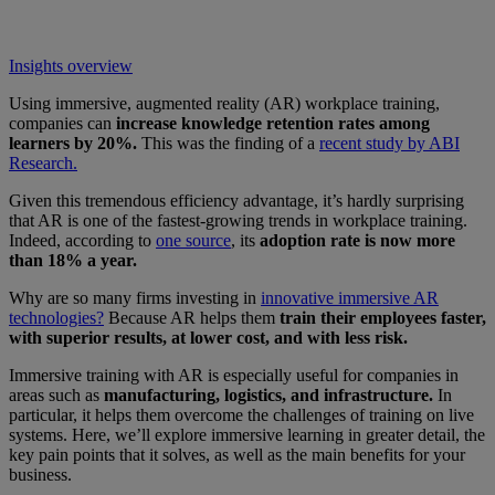
Insights overview
Using immersive, augmented reality (AR) workplace training,
companies can
increase knowledge retention rates among
learners by 20%.
This was the finding of a
recent study by ABI
Research.
Given this tremendous efficiency advantage, it’s hardly surprising
that AR is one of the fastest-growing trends in workplace training.
Indeed, according to
one source
, its
adoption rate is now more
than 18% a year.
Why are so many firms investing in
innovative immersive AR
technologies?
Because AR helps them
train their employees faster,
with superior results, at lower cost, and with less risk.
Immersive training with AR is especially useful for companies in
areas such as
manufacturing, logistics, and infrastructure.
In
particular, it helps them overcome the challenges of training on live
systems. Here, we’ll explore immersive learning in greater detail, the
key pain points that it solves, as well as the main benefits for your
business.