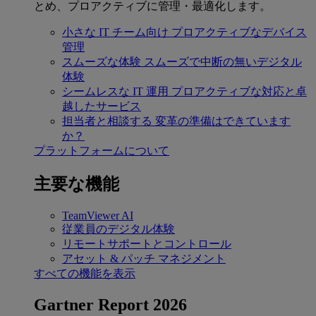
とめ、プロアクティブに管理・最適化します。
小さな IT チーム向け
プロアクティブなデバイス
管理
スムーズな体験
スムーズで中断の無いデジタル
体験
シームレスな IT 運用
プロアクティブな対応と卓
越したサービス
担当者と相談する
変革の準備はできています
か？
プラットフォームについて
主要な機能
TeamViewer AI
従業員のデジタル体験
リモートサポートとコントロール
アセット & パッチ マネジメント
すべての機能を表示
Gartner Report 2026