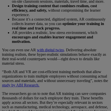
on-site classroom sessions, materials, travel time, and more.
Design training content that combines realism, cost
efficiency, and safety,
without compromising the learner
experience.
Because it’s a connected, digitized system, AR continuously
collects learner data, so you can
optimize your training in
real time and track progress.
AR provides a realistic, low-stress environment, which
encourages and enables learner engagement and
motivation.
You can even use AR
with digital twins
. Delivering absolute
training realism, these hyper-realistic simulations behave exactly as
their real-world counterparts would—right down to details like
material stress.
“Both AR and VR are cost-efficient training methods that allow
organizations to train multiple employees without consuming actual
sources and materials, and without unnecessary traveling”, notes the
study by ABI Research.
The researchers go on to note that AR training can save companies
thousands of dollars for each employee they train. These benefits
apply across all sectors. But they’re especially relevant in sectors
such as manufacturing, medical technology, aerospace, and defense,