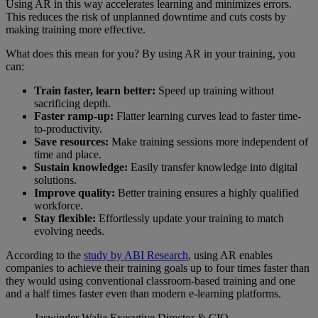
Using AR in this way accelerates learning and minimizes errors.
This reduces the risk of unplanned downtime and cuts costs by
making training more effective.
What does this mean for you? By using AR in your training, you
can:
Train faster, learn better:
Speed up training without
sacrificing depth.
Faster ramp-up:
Flatter learning curves lead to faster time-
to-productivity.
Save resources:
Make training sessions more independent of
time and place.
Sustain knowledge:
Easily transfer knowledge into digital
solutions.
Improve quality:
Better training ensures a highly qualified
workforce.
Stay flexible:
Effortlessly update your training to match
evolving needs.
According to the
study by ABI Research
, using AR enables
companies to achieve their training goals up to four times faster than
they would using conventional classroom-based training and one
and a half times faster even than modern e-learning platforms.
Jaswinder Walia
Executive Director & CIO