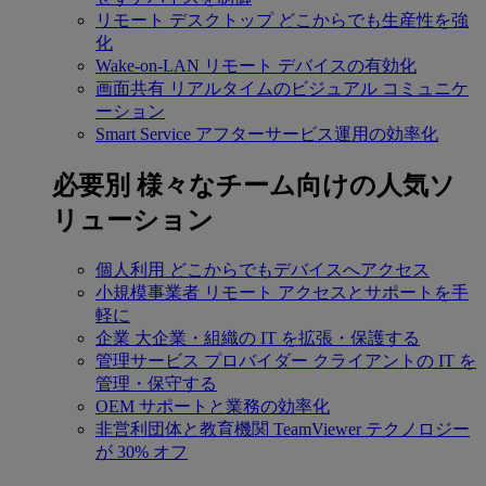
リモート デスクトップ
どこからでも生産性を強
化
Wake-on-LAN
リモート デバイスの有効化
画面共有
リアルタイムのビジュアル コミュニケ
ーション
Smart Service
アフターサービス運用の効率化
必要別
様々なチーム向けの人気ソ
リューション
個人利用
どこからでもデバイスへアクセス
小規模事業者
リモート アクセスとサポートを手
軽に
企業
大企業・組織の IT を拡張・保護する
管理サービス プロバイダー
クライアントの IT を
管理・保守する
OEM
サポートと業務の効率化
非営利団体と教育機関
TeamViewer テクノロジー
が 30% オフ