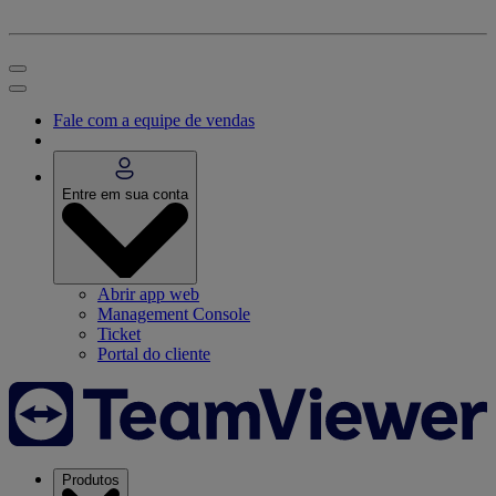
Fale com a equipe de vendas
Entre em sua conta
Abrir app web
Management Console
Ticket
Portal do cliente
Produtos