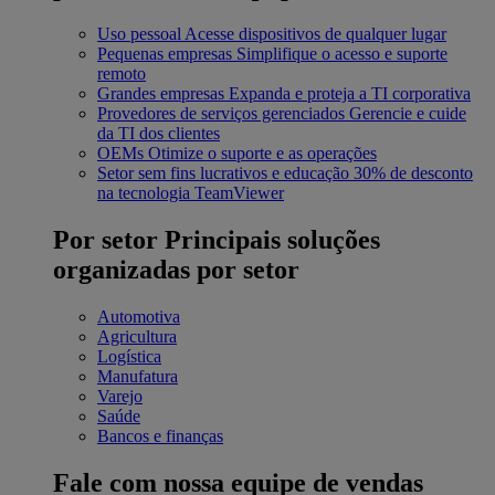
Uso pessoal
Acesse dispositivos de qualquer lugar
Pequenas empresas
Simplifique o acesso e suporte
remoto
Grandes empresas
Expanda e proteja a TI corporativa
Provedores de serviços gerenciados
Gerencie e cuide
da TI dos clientes
OEMs
Otimize o suporte e as operações
Setor sem fins lucrativos e educação
30% de desconto
na tecnologia TeamViewer
Por setor
Principais soluções
organizadas por setor
Automotiva
Agricultura
Logística
Manufatura
Varejo
Saúde
Bancos e finanças
Fale com nossa equipe de vendas