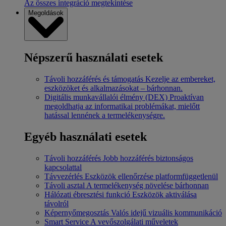
Az összes integráció megtekintése
Megoldások
Népszerű használati esetek
Távoli hozzáférés és támogatás
Kezelje az embereket,
eszközöket és alkalmazásokat – bárhonnan.
Digitális munkavállalói élmény (DEX)
Proaktívan
megoldhatja az informatikai problémákat, mielőtt
hatással lennének a termelékenységre.
Egyéb használati esetek
Távoli hozzáférés
Jobb hozzáférés biztonságos
kapcsolattal
Távvezérlés
Eszközök ellenőrzése platformfüggetlenül
Távoli asztal
A termelékenység növelése bárhonnan
Hálózati ébresztési funkció
Eszközök aktiválása
távolról
Képernyőmegosztás
Valós idejű vizuális kommunikáció
Smart Service
A vevőszolgálati műveletek