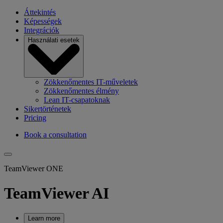
Áttekintés
Képességek
Integrációk
Használati esetek
Zökkenőmentes IT-műveletek
Zökkenőmentes élmény
Lean IT-csapatoknak
Sikertörténetek
Pricing
Book a consultation
TeamViewer ONE
TeamViewer AI
Learn more