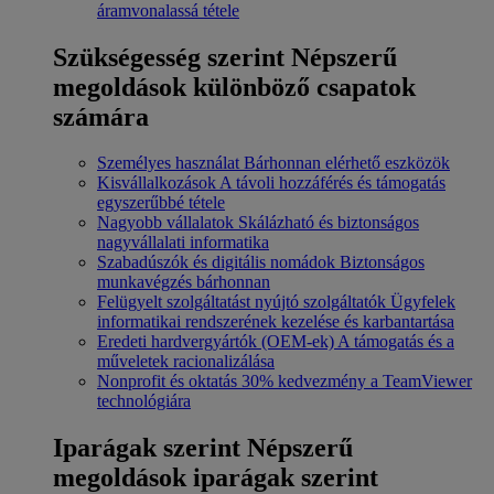
áramvonalassá tétele
Szükségesség szerint
Népszerű
megoldások különböző csapatok
számára
Személyes használat
Bárhonnan elérhető eszközök
Kisvállalkozások
A távoli hozzáférés és támogatás
egyszerűbbé tétele
Nagyobb vállalatok
Skálázható és biztonságos
nagyvállalati informatika
Szabadúszók és digitális nomádok
Biztonságos
munkavégzés bárhonnan
Felügyelt szolgáltatást nyújtó szolgáltatók
Ügyfelek
informatikai rendszerének kezelése és karbantartása
Eredeti hardvergyártók (OEM-ek)
A támogatás és a
műveletek racionalizálása
Nonprofit és oktatás
30% kedvezmény a TeamViewer
technológiára
Iparágak szerint
Népszerű
megoldások iparágak szerint