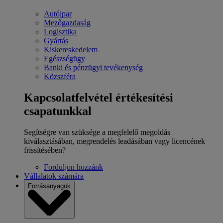
Autóipar
Mezőgazdaság
Logisztika
Gyártás
Kiskereskedelem
Egészségügy
Banki és pénzügyi tevékenység
Közszféra
Kapcsolatfelvétel értékesítési
csapatunkkal
Segítségre van szüksége a megfelelő megoldás
kiválasztásában, megrendelés leadásában vagy licencének
frissítésében?
Forduljon hozzánk
Vállalatok számára
Forrásanyagok