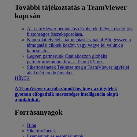
További tájékoztatás a TeamViewer
kapcsán
A TeamViewer bemutatása
Emberek, helyek és dolgok
biztonságos összekapcsolása.
Kapcsolatfelvétel a támogatási csapattal
Böngésszen a
támogatási cikkek között, vagy vegye fel velünk a
kapcsolatot.
Legyen partnerünk
Csatlakozzon globális
partnerprogramunkhoz, a TeamUP-hoz.
Sikertörténetek
Tekintse meg a TeamViewer ügyfelei
által elért eredményeket.
HÍREK
A TeamViewer arról számolt be, hogy az ügyfelek
gyorsan elfogadták mesterséges intelligencia alapú
ajánlatukat.
Forrásanyagok
Blog
Sikertörténetek
Események és webináriumok