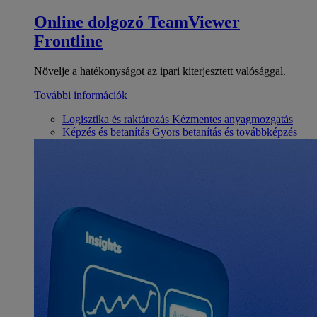
Online dolgozó
TeamViewer
Frontline
Növelje a hatékonyságot az ipari kiterjesztett valósággal.
További információk
Logisztika és raktározás
Kézmentes anyagmozgatás
Képzés és betanítás
Gyors betanítás és továbbképzés