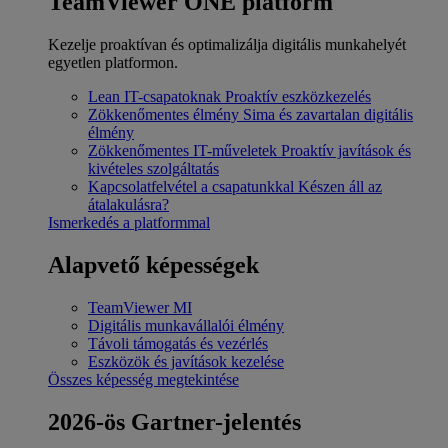
TeamViewer ONE platform
Kezelje proaktívan és optimalizálja digitális munkahelyét
egyetlen platformon.
Lean IT-csapatoknak
Proaktív eszközkezelés
Zökkenőmentes élmény
Sima és zavartalan digitális
élmény
Zökkenőmentes IT-műveletek
Proaktív javítások és
kivételes szolgáltatás
Kapcsolatfelvétel a csapatunkkal
Készen áll az
átalakulásra?
Ismerkedés a platformmal
Alapvető képességek
TeamViewer MI
Digitális munkavállalói élmény
Távoli támogatás és vezérlés
Eszközök és javítások kezelése
Összes képesség megtekintése
2026-ös Gartner-jelentés