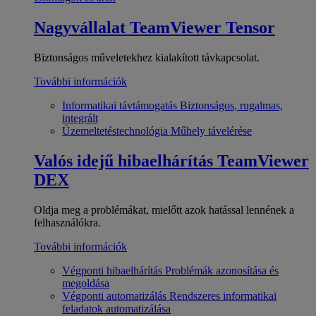
Nagyvállalat
TeamViewer Tensor
Biztonságos műveletekhez kialakított távkapcsolat.
További információk
Informatikai távtámogatás
Biztonságos, rugalmas,
integrált
Üzemeltetéstechnológia
Műhely távelérése
Valós idejű hibaelhárítás
TeamViewer
DEX
Oldja meg a problémákat, mielőtt azok hatással lennének a
felhasználókra.
További információk
Végponti hibaelhárítás
Problémák azonosítása és
megoldása
Végponti automatizálás
Rendszeres informatikai
feladatok automatizálása