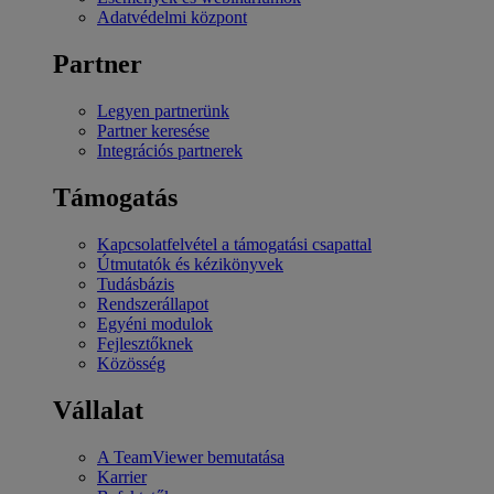
Adatvédelmi központ
Partner
Legyen partnerünk
Partner keresése
Integrációs partnerek
Támogatás
Kapcsolatfelvétel a támogatási csapattal
Útmutatók és kézikönyvek
Tudásbázis
Rendszerállapot
Egyéni modulok
Fejlesztőknek
Közösség
Vállalat
A TeamViewer bemutatása
Karrier