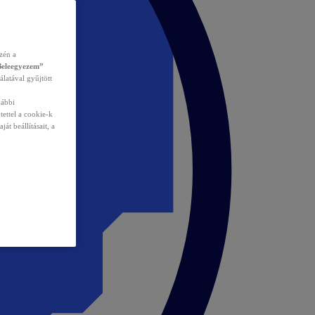
zén a
Beleegyezem”
álatával gyűjtött
vábbi
tettel a cookie-k
át beállításait, a