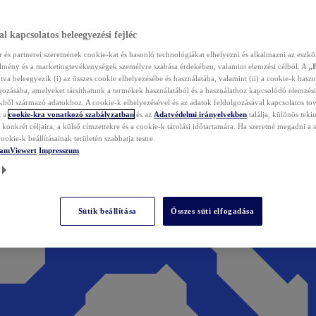
l kapcsolatos beleegyezési fejléc
és partnerei szeretnének cookie-kat és hasonló technológiákat elhelyezni és alkalmazni az eszkö
élmény és a marketingtevékenységek személyre szabása érdekében, valamint elemzési célból. A
„
tva beleegyezik (i) az összes cookie elhelyezésébe és használatába, valamint (ii) a cookie-k haszn
gozásába, amelyeket társíthatunk a termékek használatából és a használathoz kapcsolódó elemzési
ből származó adatokhoz. A cookie-k elhelyezésével és az adatok feldolgozásával kapcsolatos to
t a
cookie-kra vonatkozó szabályzatban
és az
Adatvédelmi irányelvekben
találja, különös tekin
konkrét céljaira, a külső címzettekre és a cookie-k tárolási időtartamára. Ha szeretné megadni a saj
ookie-k beállításainak területén szabhatja testre.
TeamViewert
Impresszum
Sütik beállítása
Összes süti elfogadása