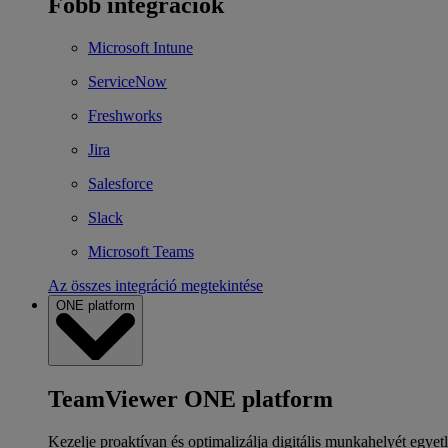
Főbb integrációk
Microsoft Intune
ServiceNow
Freshworks
Jira
Salesforce
Slack
Microsoft Teams
Az összes integráció megtekintése
ONE platform
TeamViewer ONE platform
Kezelje proaktívan és optimalizálja digitális munkahelyét egyet