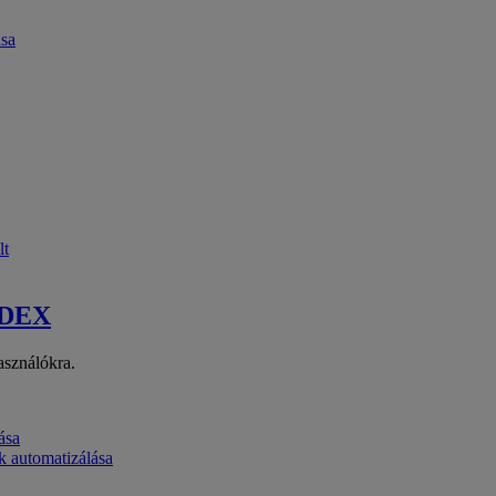
ása
lt
 DEX
asználókra.
ása
k automatizálása