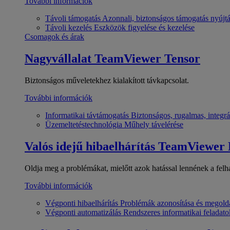
További információk
Távoli támogatás
Azonnali, biztonságos támogatás nyújt
Távoli kezelés
Eszközök figyelése és kezelése
Csomagok és árak
Nagyvállalat
TeamViewer Tensor
Biztonságos műveletekhez kialakított távkapcsolat.
További információk
Informatikai távtámogatás
Biztonságos, rugalmas, integrá
Üzemeltetéstechnológia
Műhely távelérése
Valós idejű hibaelhárítás
TeamViewer
Oldja meg a problémákat, mielőtt azok hatással lennének a felh
További információk
Végponti hibaelhárítás
Problémák azonosítása és megold
Végponti automatizálás
Rendszeres informatikai feladato