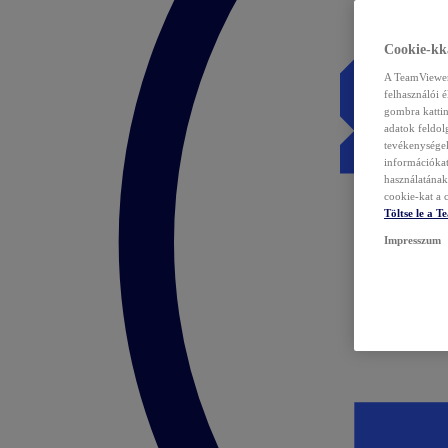
Cookie-kka
A TeamViewer 
felhasználói 
gombra kattin
adatok feldol
tevékenységek
információka
használatának 
cookie-kat a c
Töltse le a 
Impresszum