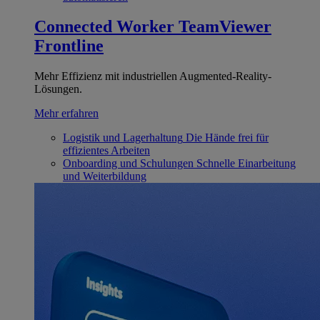
Connected Worker
TeamViewer
Frontline
Mehr Effizienz mit industriellen Augmented-Reality-
Lösungen.
Mehr erfahren
Logistik und Lagerhaltung
Die Hände frei für
effizientes Arbeiten
Onboarding und Schulungen
Schnelle Einarbeitung
und Weiterbildung