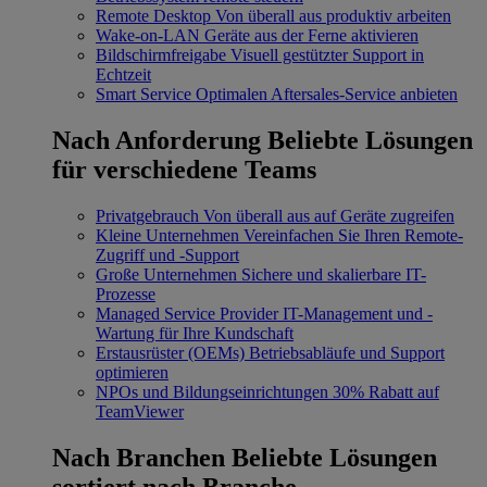
Remote Desktop
Von überall aus produktiv arbeiten
Wake-on-LAN
Geräte aus der Ferne aktivieren
Bildschirmfreigabe
Visuell gestützter Support in
Echtzeit
Smart Service
Optimalen Aftersales-Service anbieten
Nach Anforderung
Beliebte Lösungen
für verschiedene Teams
Privatgebrauch
Von überall aus auf Geräte zugreifen
Kleine Unternehmen
Vereinfachen Sie Ihren Remote-
Zugriff und -Support
Große Unternehmen
Sichere und skalierbare IT-
Prozesse
Managed Service Provider
IT-Management und -
Wartung für Ihre Kundschaft
Erstausrüster (OEMs)
Betriebsabläufe und Support
optimieren
NPOs und Bildungseinrichtungen
30% Rabatt auf
TeamViewer
Nach Branchen
Beliebte Lösungen
sortiert nach Branche