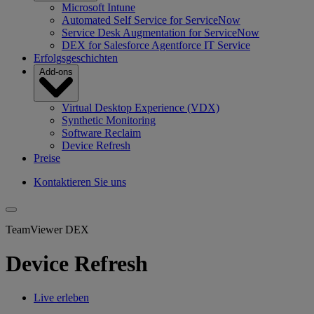
Microsoft Intune
Automated Self Service for ServiceNow
Service Desk Augmentation for ServiceNow
DEX for Salesforce Agentforce IT Service
Erfolgsgeschichten
Add-ons
Virtual Desktop Experience (VDX)
Synthetic Monitoring
Software Reclaim
Device Refresh
Preise
Kontaktieren Sie uns
TeamViewer DEX
Device Refresh
Live erleben