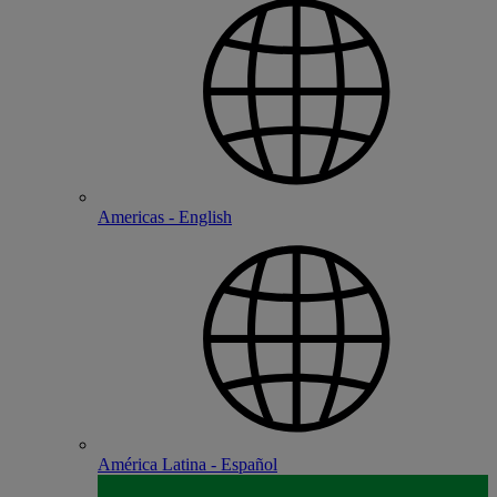
Americas - English
América Latina - Español