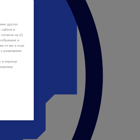
ание других
с сайтом и
 согласие на (i)
 собранных в
и от вас в ходе
 о размещении
х и периоде
например