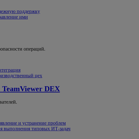
адежную поддержку
равление ими
зопасности операций.
интеграция
оизводственный цех
й
TeamViewer DEX
вателей.
явление и устранение проблем
я выполнения типовых ИТ-задач