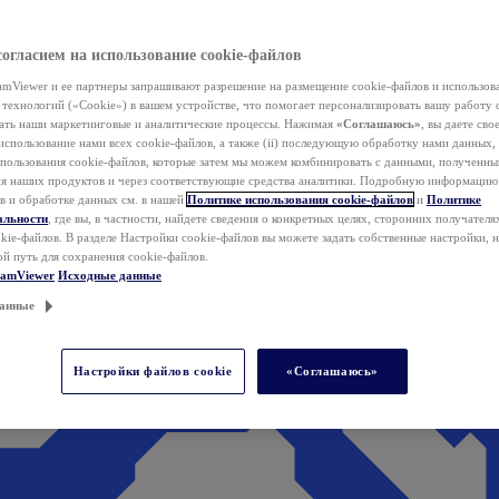
согласием на использование cookie-файлов
mViewer и ее партнеры запрашивают разрешение на размещение cookie-файлов и использов
технологий («Cookie») в вашем устройстве, что помогает персонализировать вашу работу 
ать наши маркетинговые и аналитические процессы. Нажимая
«Соглашаюсь»
, вы даете свое
использование нами всех cookie-файлов, а также (ii) последующую обработку нами данных,
спользования cookie-файлов, которые затем мы можем комбинировать с данными, полученным
ия наших продуктов и через соответствующие средства аналитики. Подробную информацию
в и обработке данных см. в нашей
Политике использования cookie-файлов
и
Политике
альности
, где вы, в частности, найдете сведения о конкретных целях, сторонних получателя
kie-файлов. В разделе Настройки cookie-файлов вы можете задать собственные настройки, 
ой путь для сохранения cookie-файлов.
eamViewer
Исходные данные
анные
Настройки файлов cookie
«Соглашаюсь»