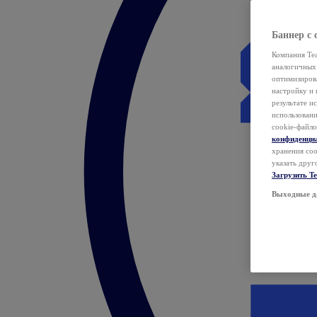
Баннер с 
Компания Tea
аналогичных 
оптимизиров
настройку и 
результате и
использован
cookie-файло
конфиденци
хранения coo
указать друг
Загрузить T
Выходные д