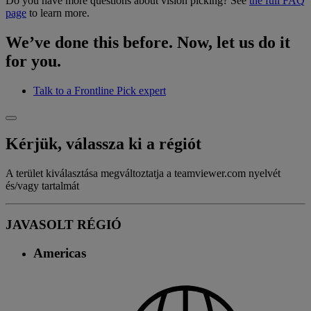
Do you have more questions about vision picking? See
the full FAQ
page
to learn more.
We’ve done this before. Now, let us do it
for you.
Talk to a Frontline Pick expert
Kérjük, válassza ki a régiót
A terület kiválasztása megváltoztatja a teamviewer.com nyelvét
és/vagy tartalmát
JAVASOLT RÉGIÓ
Americas