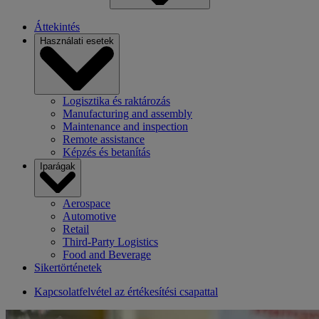
Áttekintés
Használati esetek
Logisztika és raktározás
Manufacturing and assembly
Maintenance and inspection
Remote assistance
Képzés és betanítás
Iparágak
Aerospace
Automotive
Retail
Third-Party Logistics
Food and Beverage
Sikertörténetek
Kapcsolatfelvétel az értékesítési csapattal