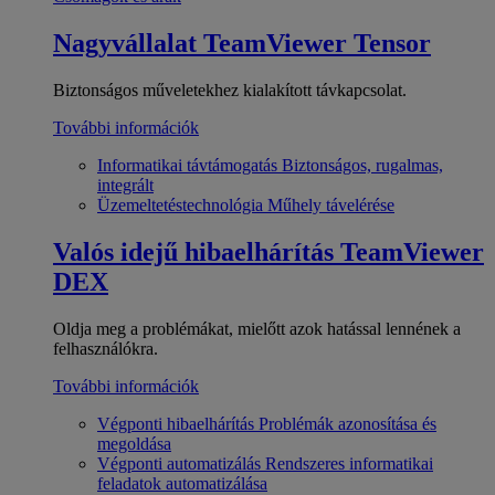
Nagyvállalat
TeamViewer Tensor
Biztonságos műveletekhez kialakított távkapcsolat.
További információk
Informatikai távtámogatás
Biztonságos, rugalmas,
integrált
Üzemeltetéstechnológia
Műhely távelérése
Valós idejű hibaelhárítás
TeamViewer
DEX
Oldja meg a problémákat, mielőtt azok hatással lennének a
felhasználókra.
További információk
Végponti hibaelhárítás
Problémák azonosítása és
megoldása
Végponti automatizálás
Rendszeres informatikai
feladatok automatizálása