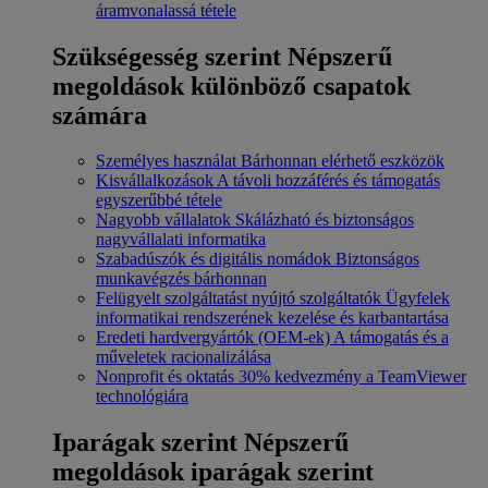
áramvonalassá tétele
Szükségesség szerint
Népszerű
megoldások különböző csapatok
számára
Személyes használat
Bárhonnan elérhető eszközök
Kisvállalkozások
A távoli hozzáférés és támogatás
egyszerűbbé tétele
Nagyobb vállalatok
Skálázható és biztonságos
nagyvállalati informatika
Szabadúszók és digitális nomádok
Biztonságos
munkavégzés bárhonnan
Felügyelt szolgáltatást nyújtó szolgáltatók
Ügyfelek
informatikai rendszerének kezelése és karbantartása
Eredeti hardvergyártók (OEM-ek)
A támogatás és a
műveletek racionalizálása
Nonprofit és oktatás
30% kedvezmény a TeamViewer
technológiára
Iparágak szerint
Népszerű
megoldások iparágak szerint