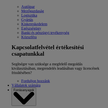
Autóipar
Mezőgazdaság
Logisztika
Gyártás
Kiskereskedelem
Egészségügy
Banki és pénzügyi tevékenység
Közszféra
Kapcsolatfelvétel értékesítési
csapatunkkal
Segítségre van szüksége a megfelelő megoldás
kiválasztásában, megrendelés leadásában vagy licencének
frissítésében?
Forduljon hozzánk
Vállalatok számára
Forrásanyagok