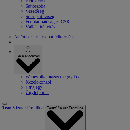
Befektetők
Sajtószoba
Vezetőség
Sportpartnerség
Fenntarthatóság és CSR
Vállalatirányítás
Az értékesítési csapat felkeresése
Bejelentkezés
Webes alkalmazás megnyitása
Kezelőkonzol
Hibajegy
Ügyfélportál
TeamViewer Frontline
TeamViewer Frontline