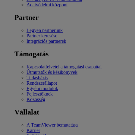
Adatvédelmi központ
Partner
Legyen partnerünk
Partner keresése
Integrációs partnerek
Támogatás
Kapcsolatfelvétel a támogatási csapattal
Útmutatók és kézikönyvek
Tudásbázis
Rendszerállapot
Egyéni modulok
Fejlesztőknek
Közösség
Vállalat
A TeamViewer bemutatása
Karrier