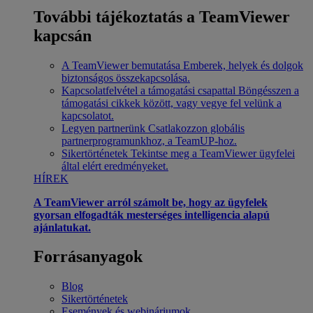
További tájékoztatás a TeamViewer
kapcsán
A TeamViewer bemutatása
Emberek, helyek és dolgok
biztonságos összekapcsolása.
Kapcsolatfelvétel a támogatási csapattal
Böngésszen a
támogatási cikkek között, vagy vegye fel velünk a
kapcsolatot.
Legyen partnerünk
Csatlakozzon globális
partnerprogramunkhoz, a TeamUP-hoz.
Sikertörténetek
Tekintse meg a TeamViewer ügyfelei
által elért eredményeket.
HÍREK
A TeamViewer arról számolt be, hogy az ügyfelek
gyorsan elfogadták mesterséges intelligencia alapú
ajánlatukat.
Forrásanyagok
Blog
Sikertörténetek
Események és webináriumok