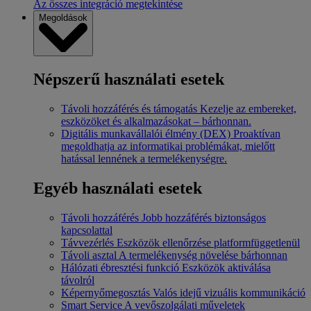
Az összes integráció megtekintése
Megoldások
Népszerű használati esetek
Távoli hozzáférés és támogatás
Kezelje az embereket,
eszközöket és alkalmazásokat – bárhonnan.
Digitális munkavállalói élmény (DEX)
Proaktívan
megoldhatja az informatikai problémákat, mielőtt
hatással lennének a termelékenységre.
Egyéb használati esetek
Távoli hozzáférés
Jobb hozzáférés biztonságos
kapcsolattal
Távvezérlés
Eszközök ellenőrzése platformfüggetlenül
Távoli asztal
A termelékenység növelése bárhonnan
Hálózati ébresztési funkció
Eszközök aktiválása
távolról
Képernyőmegosztás
Valós idejű vizuális kommunikáció
Smart Service
A vevőszolgálati műveletek