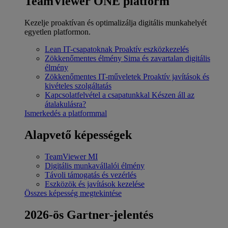
TeamViewer ONE platform
Kezelje proaktívan és optimalizálja digitális munkahelyét
egyetlen platformon.
Lean IT-csapatoknak
Proaktív eszközkezelés
Zökkenőmentes élmény
Sima és zavartalan digitális
élmény
Zökkenőmentes IT-műveletek
Proaktív javítások és
kivételes szolgáltatás
Kapcsolatfelvétel a csapatunkkal
Készen áll az
átalakulásra?
Ismerkedés a platformmal
Alapvető képességek
TeamViewer MI
Digitális munkavállalói élmény
Távoli támogatás és vezérlés
Eszközök és javítások kezelése
Összes képesség megtekintése
2026-ös Gartner-jelentés