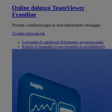
Online dolgozó
TeamViewer
Frontline
Növelje a hatékonyságot az ipari kiterjesztett valósággal.
További információk
Logisztika és raktározás
Kézmentes anyagmozgatás
Képzés és betanítás
Gyors betanítás és továbbképzés