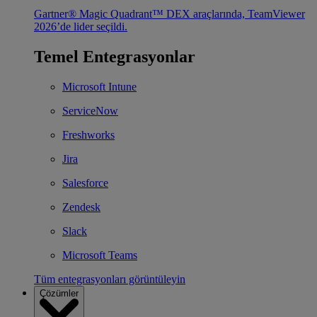
Gartner® Magic Quadrant™ DEX araçlarında, TeamViewer
2026’de lider seçildi.
Temel Entegrasyonlar
Microsoft Intune
ServiceNow
Freshworks
Jira
Salesforce
Zendesk
Slack
Microsoft Teams
Tüm entegrasyonları görüntüleyin
Çözümler