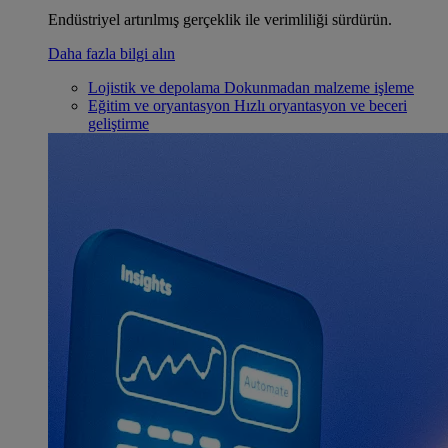
Endüstriyel artırılmış gerçeklik ile verimliliği sürdürün.
Daha fazla bilgi alın
Lojistik ve depolama
Dokunmadan malzeme işleme
Eğitim ve oryantasyon
Hızlı oryantasyon ve beceri
geliştirme