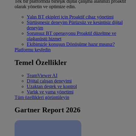
Tek bir platformda birleşik dijital çalışma alanınızı proaktif
olarak yönetin ve optimize edin.
Yalın BT ekipleri için
Proaktif cihaz yönetimi
Sürtüşmesiz deneyim
Pürüzsüz ve kesintisiz dijital
deneyim
Sorunsuz BT operasyonu
Proaktif düzeltme ve
olağanüstü hizmet
Ekibimizle konuşun
Dönüşüme hazır mısınız?
Platformu keşfedin
Temel Özellikler
TeamViewer AI
Dijital çalışan deneyimi
Uzaktan destek ve kontrol
Varlık ve yama yönetimi
Tüm özellikleri görüntüleyin
Gartner Report 2026