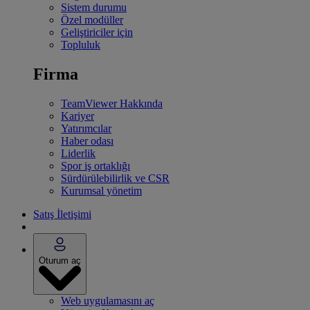
Sistem durumu
Özel modüller
Geliştiriciler için
Topluluk
Firma
TeamViewer Hakkında
Kariyer
Yatırımcılar
Haber odası
Liderlik
Spor iş ortaklığı
Sürdürülebilirlik ve CSR
Kurumsal yönetim
Satış İletişimi
Oturum aç
Web uygulamasını aç