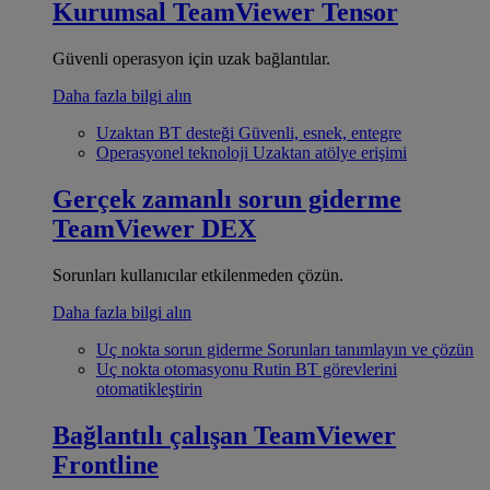
Kurumsal
TeamViewer Tensor
Güvenli operasyon için uzak bağlantılar.
Daha fazla bilgi alın
Uzaktan BT desteği
Güvenli, esnek, entegre
Operasyonel teknoloji
Uzaktan atölye erişimi
Gerçek zamanlı sorun giderme
TeamViewer DEX
Sorunları kullanıcılar etkilenmeden çözün.
Daha fazla bilgi alın
Uç nokta sorun giderme
Sorunları tanımlayın ve çözün
Uç nokta otomasyonu
Rutin BT görevlerini
otomatikleştirin
Bağlantılı çalışan
TeamViewer
Frontline