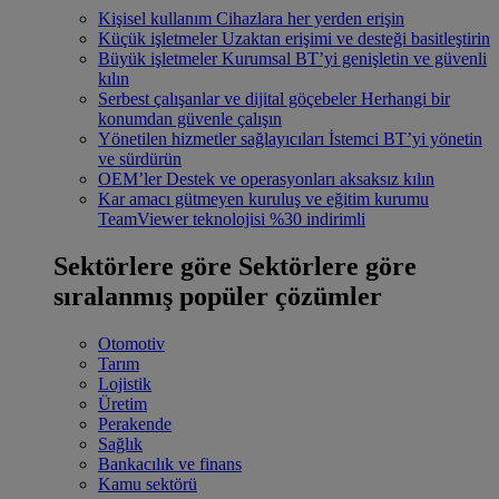
Kişisel kullanım
Cihazlara her yerden erişin
Küçük işletmeler
Uzaktan erişimi ve desteği basitleştirin
Büyük işletmeler
Kurumsal BT’yi genişletin ve güvenli
kılın
Serbest çalışanlar ve dijital göçebeler
Herhangi bir
konumdan güvenle çalışın
Yönetilen hizmetler sağlayıcıları
İstemci BT’yi yönetin
ve sürdürün
OEM’ler
Destek ve operasyonları aksaksız kılın
Kar amacı gütmeyen kuruluş ve eğitim kurumu
TeamViewer teknolojisi %30 indirimli
Sektörlere göre
Sektörlere göre
sıralanmış popüler çözümler
Otomotiv
Tarım
Lojistik
Üretim
Perakende
Sağlık
Bankacılık ve finans
Kamu sektörü