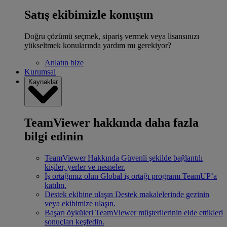
Satış ekibimizle konuşun
Doğru çözümü seçmek, sipariş vermek veya lisansınızı
yükseltmek konularında yardım mı gerekiyor?
Anlatın bize
Kurumsal
Kaynaklar
TeamViewer hakkında daha fazla
bilgi edinin
TeamViewer Hakkında
Güvenli şekilde bağlantılı
kişiler, yerler ve nesneler.
İş ortağımız olun
Global iş ortağı programı TeamUP’a
katılın.
Destek ekibine ulaşın
Destek makalelerinde gezinin
veya ekibimize ulaşın.
Başarı öyküleri
TeamViewer müşterilerinin elde ettikleri
sonuçları keşfedin.