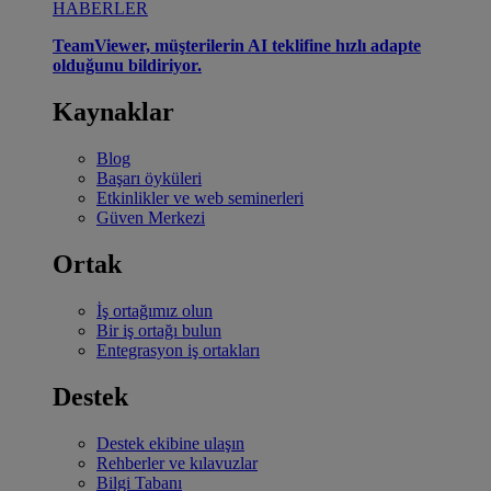
HABERLER
TeamViewer, müşterilerin AI teklifine hızlı adapte
olduğunu bildiriyor.
Kaynaklar
Blog
Başarı öyküleri
Etkinlikler ve web seminerleri
Güven Merkezi
Ortak
İş ortağımız olun
Bir iş ortağı bulun
Entegrasyon iş ortakları
Destek
Destek ekibine ulaşın
Rehberler ve kılavuzlar
Bilgi Tabanı