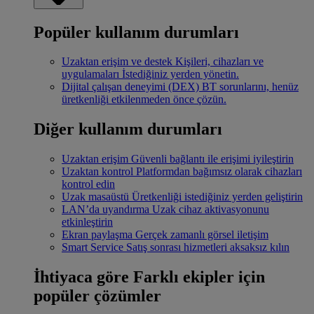
Popüler kullanım durumları
Uzaktan erişim ve destek
Kişileri, cihazları ve
uygulamaları İstediğiniz yerden yönetin.
Dijital çalışan deneyimi (DEX)
BT sorunlarını, henüz
üretkenliği etkilenmeden önce çözün.
Diğer kullanım durumları
Uzaktan erişim
Güvenli bağlantı ile erişimi iyileştirin
Uzaktan kontrol
Platformdan bağımsız olarak cihazları
kontrol edin
Uzak masaüstü
Üretkenliği istediğiniz yerden geliştirin
LAN’da uyandırma
Uzak cihaz aktivasyonunu
etkinleştirin
Ekran paylaşma
Gerçek zamanlı görsel iletişim
Smart Service
Satış sonrası hizmetleri aksaksız kılın
İhtiyaca göre
Farklı ekipler için
popüler çözümler