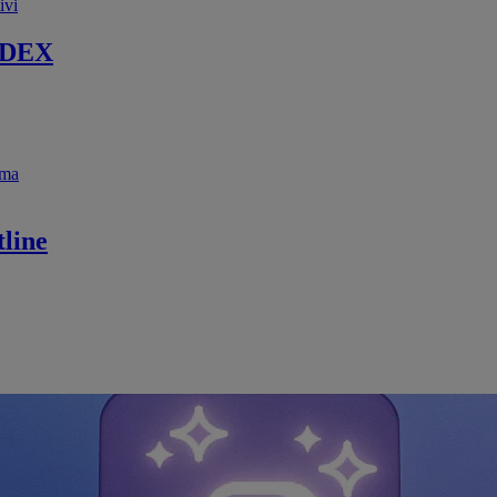
ivi
 DEX
ema
line