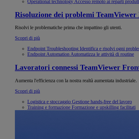
Operational technology
Accesso remoto ai reparti produtt
Risoluzione dei problemi
TeamViewer
Risolvi le problematiche prima che impattino gli utenti.
Scopri di più
Endpoint Troubleshooting
Identifica e risolvi ogni probl
Endpoint Automation
Automatizza le attività di routine
Lavoratori connessi
TeamViewer Front
Aumenta l'efficienza con la nostra realtà aumentata industriale.
Scopri di più
Logistica e stoccaggio
Gestione hands-free del lavoro
Training e formazione
Formazione e upskilling facilitati