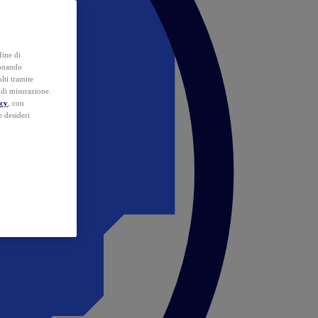
fine di
ionando
lti tramite
e di misurazione.
icy
, con
e desideri