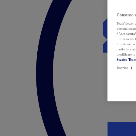
Consenso 
TeamViewer ed 
personalizzare
“Acconsento
l’utilizzo dei
L’utilizzo dei
particolare at
modificare le
Scarica Tea
Imprint