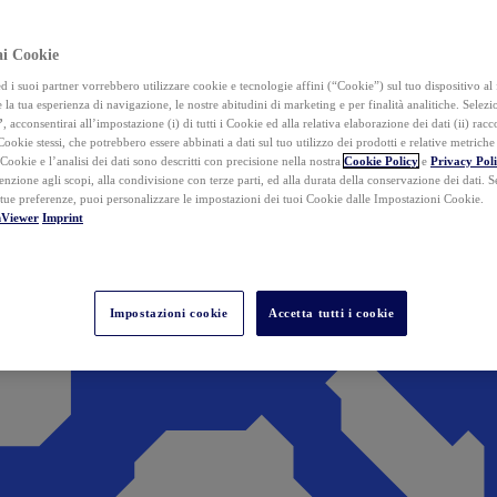
ai Cookie
i suoi partner vorrebbero utilizzare cookie e tecnologie affini (“Cookie”) sul tuo dispositivo al 
 la tua esperienza di navigazione, le nostre abitudini di marketing e per finalità analitiche. Selez
”
, acconsentirai all’impostazione (i) di tutti i Cookie ed alla relativa elaborazione dei dati (ii) racco
 Cookie stessi, che potrebbero essere abbinati a dati sul tuo utilizzo dei prodotti e relative metrich
 Cookie e l’analisi dei dati sono descritti con precisione nella nostra
Cookie Policy
e
Privacy Pol
tenzione agli scopi, alla condivisione con terze parti, ed alla durata della conservazione dei dati. S
 tue preferenze, puoi personalizzare le impostazioni dei tuoi Cookie dalle Impostazioni Cookie.
mViewer
Imprint
Impostazioni cookie
Accetta tutti i cookie