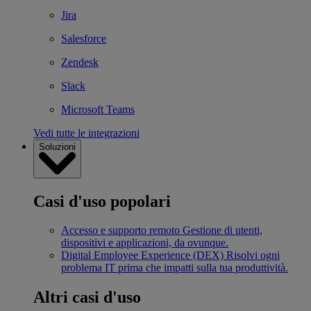
Jira
Salesforce
Zendesk
Slack
Microsoft Teams
Vedi tutte le integrazioni
Soluzioni
Casi d'uso popolari
Accesso e supporto remoto
Gestione di utenti,
dispositivi e applicazioni, da ovunque.
Digital Employee Experience (DEX)
Risolvi ogni
problema IT prima che impatti sulla tua produttività.
Altri casi d'uso