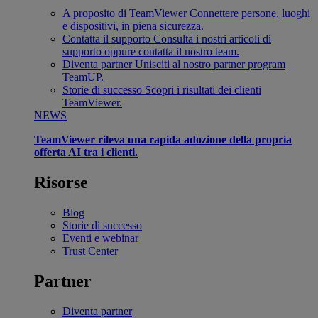
A proposito di TeamViewer
Connettere persone, luoghi
e dispositivi, in piena sicurezza.
Contatta il supporto
Consulta i nostri articoli di
supporto oppure contatta il nostro team.
Diventa partner
Unisciti al nostro partner program
TeamUP.
Storie di successo
Scopri i risultati dei clienti
TeamViewer.
NEWS
TeamViewer rileva una rapida adozione della propria
offerta AI tra i clienti.
Risorse
Blog
Storie di successo
Eventi e webinar
Trust Center
Partner
Diventa partner