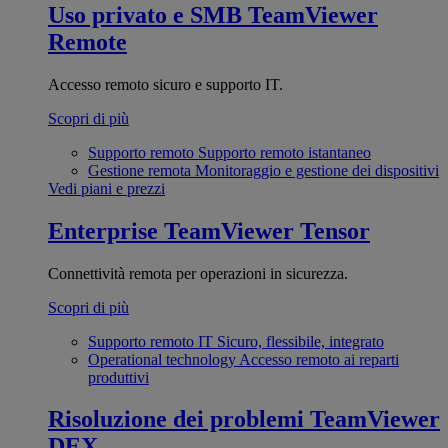
Uso privato e SMB
TeamViewer
Remote
Accesso remoto sicuro e supporto IT.
Scopri di più
Supporto remoto
Supporto remoto istantaneo
Gestione remota
Monitoraggio e gestione dei dispositivi
Vedi piani e prezzi
Enterprise
TeamViewer Tensor
Connettività remota per operazioni in sicurezza.
Scopri di più
Supporto remoto IT
Sicuro, flessibile, integrato
Operational technology
Accesso remoto ai reparti
produttivi
Risoluzione dei problemi
TeamViewer
DEX