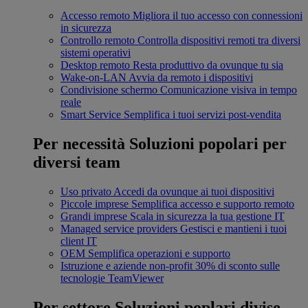
Accesso remoto
Migliora il tuo accesso con connessioni
in sicurezza
Controllo remoto
Controlla dispositivi remoti tra diversi
sistemi operativi
Desktop remoto
Resta produttivo da ovunque tu sia
Wake-on-LAN
Avvia da remoto i dispositivi
Condivisione schermo
Comunicazione visiva in tempo
reale
Smart Service
Semplifica i tuoi servizi post-vendita
Per necessità
Soluzioni popolari per
diversi team
Uso privato
Accedi da ovunque ai tuoi dispositivi
Piccole imprese
Semplifica accesso e supporto remoto
Grandi imprese
Scala in sicurezza la tua gestione IT
Managed service providers
Gestisci e mantieni i tuoi
client IT
OEM
Semplifica operazioni e supporto
Istruzione e aziende non-profit
30% di sconto sulle
tecnologie TeamViewer
Per settore
Soluzioni poplari divise