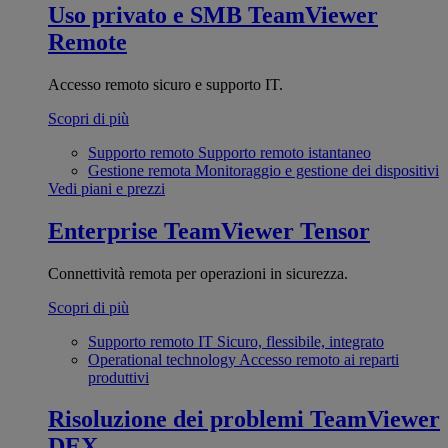
Uso privato e SMB
TeamViewer
Remote
Accesso remoto sicuro e supporto IT.
Scopri di più
Supporto remoto
Supporto remoto istantaneo
Gestione remota
Monitoraggio e gestione dei dispositivi
Vedi piani e prezzi
Enterprise
TeamViewer Tensor
Connettività remota per operazioni in sicurezza.
Scopri di più
Supporto remoto IT
Sicuro, flessibile, integrato
Operational technology
Accesso remoto ai reparti
produttivi
Risoluzione dei problemi
TeamViewer
DEX