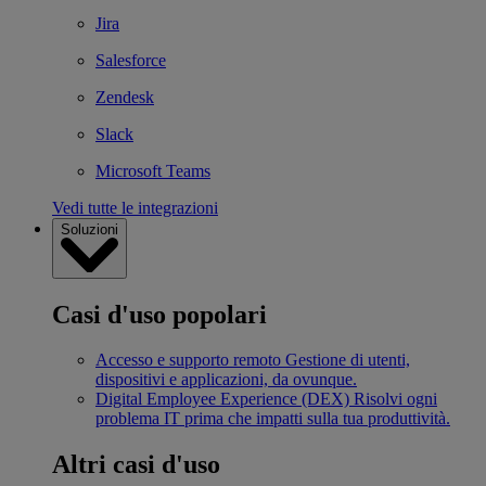
Jira
Salesforce
Zendesk
Slack
Microsoft Teams
Vedi tutte le integrazioni
Soluzioni
Casi d'uso popolari
Accesso e supporto remoto
Gestione di utenti,
dispositivi e applicazioni, da ovunque.
Digital Employee Experience (DEX)
Risolvi ogni
problema IT prima che impatti sulla tua produttività.
Altri casi d'uso