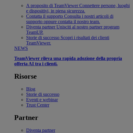
A proposito di TeamViewer
Connettere persone, luoghi
e dispositivi, in piena sicurezza.
Contatta il supporto
Consulta i nostri articoli di
supporto oppure contatta il nostro team.
Diventa partner
Unisciti al nostro partner program
TeamUP.
Storie di successo
Scopri i risultati dei clienti
TeamViewer.
NEWS
TeamViewer rileva una rapida adozione della propria
offerta AI tra i clienti.
Risorse
Blog
Storie di successo
Eventi e webinar
Trust Center
Partner
Diventa partner