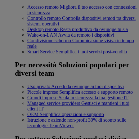
Accesso remoto
Migliora il tuo accesso con connessioni
in sicurezza
Controllo remoto
Controlla dispositivi remoti tra diversi
sistemi operativi
Desktop remoto
Resta produttivo da ovunque tu sia
Wake-on-LAN
Avvia da remoto i dispositivi
Condivisione schermo
Comunicazione visiva in tempo
reale
Smart Service
Semplifica i tuoi servizi post-vendita
Per necessità
Soluzioni popolari per
diversi team
Uso privato
Accedi da ovunque ai tuoi dispositivi
Piccole imprese
Semplifica accesso e supporto remoto
Grandi imprese
Scala in sicurezza la tua gestione IT
Managed service providers
Gestisci e mantieni i tuoi
client IT
OEM
Semplifica operazioni e supporto
Istruzione e aziende non-profit
30% di sconto sulle
tecnologie TeamViewer
Per settore
Soluzioni poplari divise