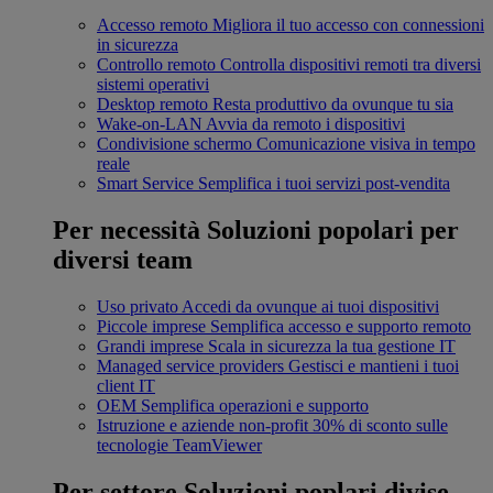
Accesso remoto
Migliora il tuo accesso con connessioni
in sicurezza
Controllo remoto
Controlla dispositivi remoti tra diversi
sistemi operativi
Desktop remoto
Resta produttivo da ovunque tu sia
Wake-on-LAN
Avvia da remoto i dispositivi
Condivisione schermo
Comunicazione visiva in tempo
reale
Smart Service
Semplifica i tuoi servizi post-vendita
Per necessità
Soluzioni popolari per
diversi team
Uso privato
Accedi da ovunque ai tuoi dispositivi
Piccole imprese
Semplifica accesso e supporto remoto
Grandi imprese
Scala in sicurezza la tua gestione IT
Managed service providers
Gestisci e mantieni i tuoi
client IT
OEM
Semplifica operazioni e supporto
Istruzione e aziende non-profit
30% di sconto sulle
tecnologie TeamViewer
Per settore
Soluzioni poplari divise