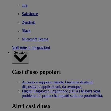
Jira
Salesforce
Zendesk
Slack
Microsoft Teams
Vedi tutte le integrazioni
Soluzioni
Casi d'uso popolari
Accesso e supporto remoto
Gestione di utenti,
dispositivi e applicazioni, da ovunque.
Digital Employee Experience (DEX)
Risolvi ogni
problema IT prima che impatti sulla tua produttività.
Altri casi d'uso