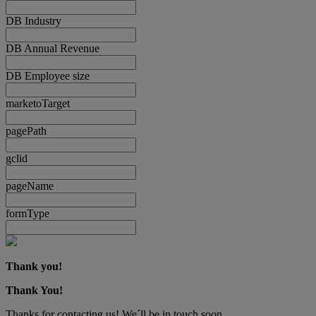
DB Industry
DB Annual Revenue
DB Employee size
marketoTarget
pagePath
gclid
pageName
formType
Thank you!
Thank You!
Thanks for contacting us! We´ll be in touch soon.