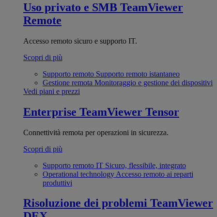
Uso privato e SMB
TeamViewer
Remote
Accesso remoto sicuro e supporto IT.
Scopri di più
Supporto remoto
Supporto remoto istantaneo
Gestione remota
Monitoraggio e gestione dei dispositivi
Vedi piani e prezzi
Enterprise
TeamViewer Tensor
Connettività remota per operazioni in sicurezza.
Scopri di più
Supporto remoto IT
Sicuro, flessibile, integrato
Operational technology
Accesso remoto ai reparti
produttivi
Risoluzione dei problemi
TeamViewer
DEX