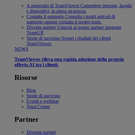
A proposito di TeamViewer
Connettere persone, luoghi
e dispositivi, in piena sicurezza.
Contatta il supporto
Consulta i nostri articoli di
supporto oppure contatta il nostro team.
Diventa partner
Unisciti al nostro partner program
TeamUP.
Storie di successo
Scopri i risultati dei clienti
TeamViewer.
NEWS
TeamViewer rileva una rapida adozione della propria
offerta AI tra i clienti.
Risorse
Blog
Storie di successo
Eventi e webinar
Trust Center
Partner
Diventa partner