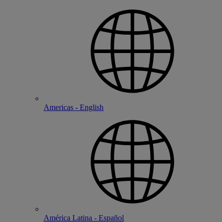
Americas - English
América Latina - Español