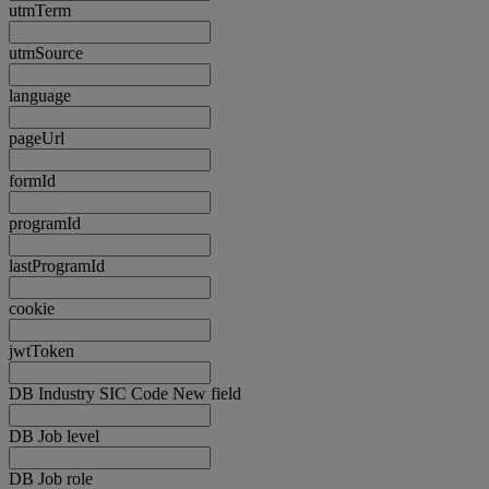
utmTerm
utmSource
language
pageUrl
formId
programId
lastProgramId
cookie
jwtToken
DB Industry SIC Code New field
DB Job level
DB Job role