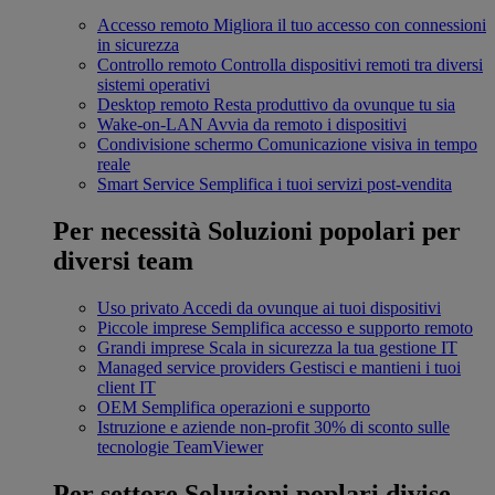
Accesso remoto
Migliora il tuo accesso con connessioni
in sicurezza
Controllo remoto
Controlla dispositivi remoti tra diversi
sistemi operativi
Desktop remoto
Resta produttivo da ovunque tu sia
Wake-on-LAN
Avvia da remoto i dispositivi
Condivisione schermo
Comunicazione visiva in tempo
reale
Smart Service
Semplifica i tuoi servizi post-vendita
Per necessità
Soluzioni popolari per
diversi team
Uso privato
Accedi da ovunque ai tuoi dispositivi
Piccole imprese
Semplifica accesso e supporto remoto
Grandi imprese
Scala in sicurezza la tua gestione IT
Managed service providers
Gestisci e mantieni i tuoi
client IT
OEM
Semplifica operazioni e supporto
Istruzione e aziende non-profit
30% di sconto sulle
tecnologie TeamViewer
Per settore
Soluzioni poplari divise