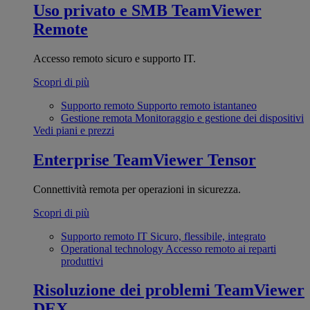
Uso privato e SMB
TeamViewer
Remote
Accesso remoto sicuro e supporto IT.
Scopri di più
Supporto remoto
Supporto remoto istantaneo
Gestione remota
Monitoraggio e gestione dei dispositivi
Vedi piani e prezzi
Enterprise
TeamViewer Tensor
Connettività remota per operazioni in sicurezza.
Scopri di più
Supporto remoto IT
Sicuro, flessibile, integrato
Operational technology
Accesso remoto ai reparti
produttivi
Risoluzione dei problemi
TeamViewer
DEX