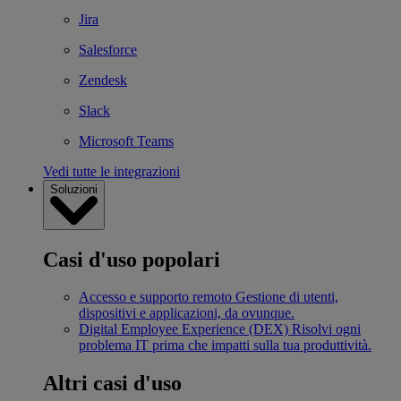
Jira
Salesforce
Zendesk
Slack
Microsoft Teams
Vedi tutte le integrazioni
Soluzioni
Casi d'uso popolari
Accesso e supporto remoto
Gestione di utenti,
dispositivi e applicazioni, da ovunque.
Digital Employee Experience (DEX)
Risolvi ogni
problema IT prima che impatti sulla tua produttività.
Altri casi d'uso