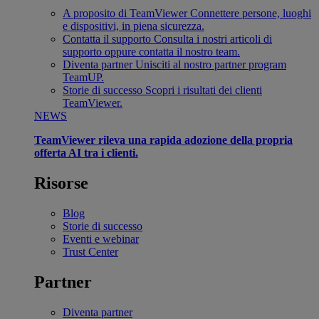
A proposito di TeamViewer
Connettere persone, luoghi
e dispositivi, in piena sicurezza.
Contatta il supporto
Consulta i nostri articoli di
supporto oppure contatta il nostro team.
Diventa partner
Unisciti al nostro partner program
TeamUP.
Storie di successo
Scopri i risultati dei clienti
TeamViewer.
NEWS
TeamViewer rileva una rapida adozione della propria
offerta AI tra i clienti.
Risorse
Blog
Storie di successo
Eventi e webinar
Trust Center
Partner
Diventa partner