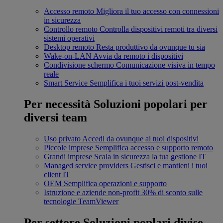
Accesso remoto
Migliora il tuo accesso con connessioni
in sicurezza
Controllo remoto
Controlla dispositivi remoti tra diversi
sistemi operativi
Desktop remoto
Resta produttivo da ovunque tu sia
Wake-on-LAN
Avvia da remoto i dispositivi
Condivisione schermo
Comunicazione visiva in tempo
reale
Smart Service
Semplifica i tuoi servizi post-vendita
Per necessità
Soluzioni popolari per
diversi team
Uso privato
Accedi da ovunque ai tuoi dispositivi
Piccole imprese
Semplifica accesso e supporto remoto
Grandi imprese
Scala in sicurezza la tua gestione IT
Managed service providers
Gestisci e mantieni i tuoi
client IT
OEM
Semplifica operazioni e supporto
Istruzione e aziende non-profit
30% di sconto sulle
tecnologie TeamViewer
Per settore
Soluzioni poplari divise