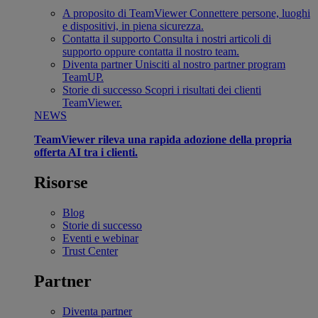
A proposito di TeamViewer
Connettere persone, luoghi
e dispositivi, in piena sicurezza.
Contatta il supporto
Consulta i nostri articoli di
supporto oppure contatta il nostro team.
Diventa partner
Unisciti al nostro partner program
TeamUP.
Storie di successo
Scopri i risultati dei clienti
TeamViewer.
NEWS
TeamViewer rileva una rapida adozione della propria
offerta AI tra i clienti.
Risorse
Blog
Storie di successo
Eventi e webinar
Trust Center
Partner
Diventa partner