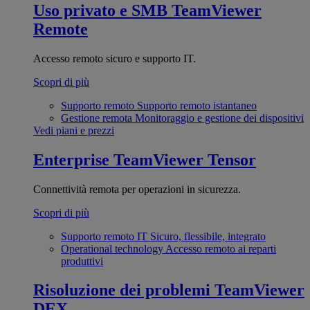
Uso privato e SMB
TeamViewer
Remote
Accesso remoto sicuro e supporto IT.
Scopri di più
Supporto remoto
Supporto remoto istantaneo
Gestione remota
Monitoraggio e gestione dei dispositivi
Vedi piani e prezzi
Enterprise
TeamViewer Tensor
Connettività remota per operazioni in sicurezza.
Scopri di più
Supporto remoto IT
Sicuro, flessibile, integrato
Operational technology
Accesso remoto ai reparti
produttivi
Risoluzione dei problemi
TeamViewer
DEX