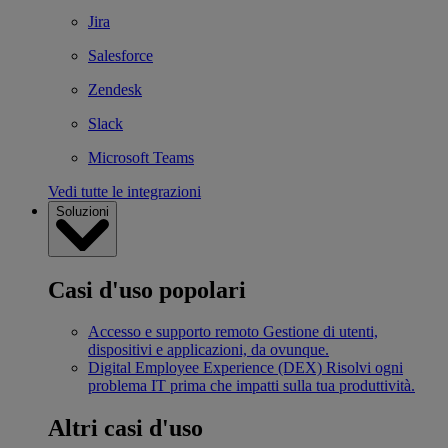
Jira
Salesforce
Zendesk
Slack
Microsoft Teams
Vedi tutte le integrazioni
Soluzioni
Casi d'uso popolari
Accesso e supporto remoto
Gestione di utenti,
dispositivi e applicazioni, da ovunque.
Digital Employee Experience (DEX)
Risolvi ogni
problema IT prima che impatti sulla tua produttività.
Altri casi d'uso