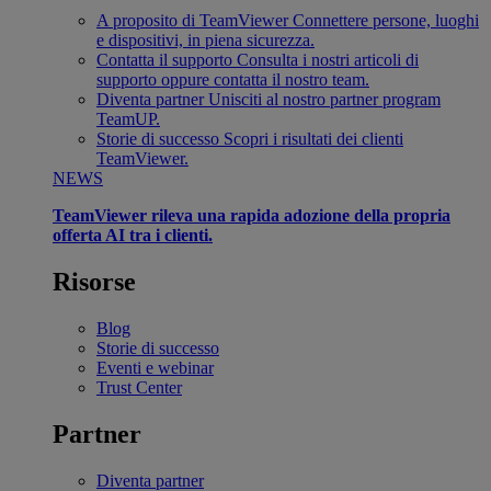
A proposito di TeamViewer
Connettere persone, luoghi
e dispositivi, in piena sicurezza.
Contatta il supporto
Consulta i nostri articoli di
supporto oppure contatta il nostro team.
Diventa partner
Unisciti al nostro partner program
TeamUP.
Storie di successo
Scopri i risultati dei clienti
TeamViewer.
NEWS
TeamViewer rileva una rapida adozione della propria
offerta AI tra i clienti.
Risorse
Blog
Storie di successo
Eventi e webinar
Trust Center
Partner
Diventa partner