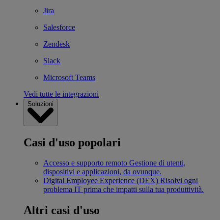
Jira
Salesforce
Zendesk
Slack
Microsoft Teams
Vedi tutte le integrazioni
Soluzioni
Casi d'uso popolari
Accesso e supporto remoto
Gestione di utenti,
dispositivi e applicazioni, da ovunque.
Digital Employee Experience (DEX)
Risolvi ogni
problema IT prima che impatti sulla tua produttività.
Altri casi d'uso