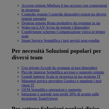
Accesso remoto
Migliora il tuo accesso con connessioni
in sicurezza
Controllo remoto
Controlla dispositivi remoti tra diversi
sistemi operativi
Desktop remoto
Resta produttivo da ovunque tu sia
Wake-on-LAN
Avvia da remoto i dispositivi
Condivisione schermo
Comunicazione visiva in tempo
reale
Smart Service
Semplifica i tuoi servizi post-vendita
Per necessità
Soluzioni popolari per
diversi team
Uso privato
Accedi da ovunque ai tuoi dispositivi
Piccole imprese
Semplifica accesso e supporto remoto
Grandi imprese
Scala in sicurezza la tua gestione IT
Managed service providers
Gestisci e mantieni i tuoi
client IT
OEM
Semplifica operazioni e supporto
Istruzione e aziende non-profit
30% di sconto sulle
tecnologie TeamViewer
Per settore
Soluzioni poplari divise