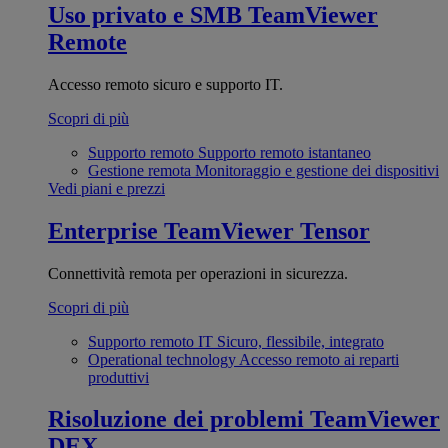
Uso privato e SMB
TeamViewer
Remote
Accesso remoto sicuro e supporto IT.
Scopri di più
Supporto remoto
Supporto remoto istantaneo
Gestione remota
Monitoraggio e gestione dei dispositivi
Vedi piani e prezzi
Enterprise
TeamViewer Tensor
Connettività remota per operazioni in sicurezza.
Scopri di più
Supporto remoto IT
Sicuro, flessibile, integrato
Operational technology
Accesso remoto ai reparti
produttivi
Risoluzione dei problemi
TeamViewer
DEX