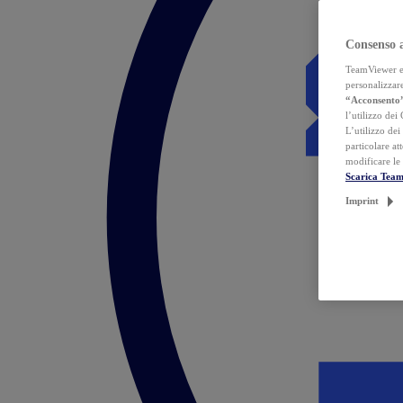
Consenso 
TeamViewer ed 
personalizzare
“Acconsento
l’utilizzo dei
L’utilizzo dei
particolare at
modificare le
Scarica Tea
Imprint