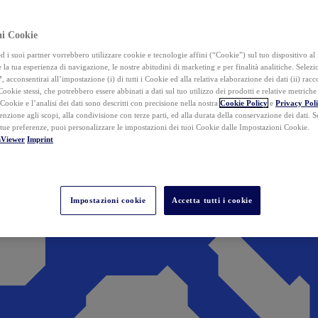
ai Cookie
i suoi partner vorrebbero utilizzare cookie e tecnologie affini (“Cookie”) sul tuo dispositivo al 
 la tua esperienza di navigazione, le nostre abitudini di marketing e per finalità analitiche. Selez
”
, acconsentirai all’impostazione (i) di tutti i Cookie ed alla relativa elaborazione dei dati (ii) racco
 Cookie stessi, che potrebbero essere abbinati a dati sul tuo utilizzo dei prodotti e relative metrich
 Cookie e l’analisi dei dati sono descritti con precisione nella nostra
Cookie Policy
e
Privacy Pol
tenzione agli scopi, alla condivisione con terze parti, ed alla durata della conservazione dei dati. S
 tue preferenze, puoi personalizzare le impostazioni dei tuoi Cookie dalle Impostazioni Cookie.
mViewer
Imprint
Impostazioni cookie
Accetta tutti i cookie