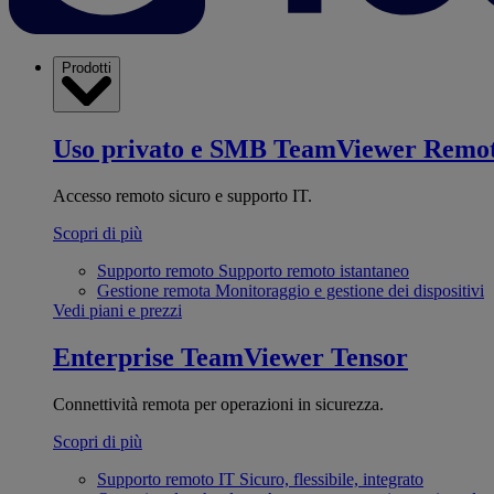
Prodotti
Uso privato e SMB
TeamViewer Remo
Accesso remoto sicuro e supporto IT.
Scopri di più
Supporto remoto
Supporto remoto istantaneo
Gestione remota
Monitoraggio e gestione dei dispositivi
Vedi piani e prezzi
Enterprise
TeamViewer Tensor
Connettività remota per operazioni in sicurezza.
Scopri di più
Supporto remoto IT
Sicuro, flessibile, integrato