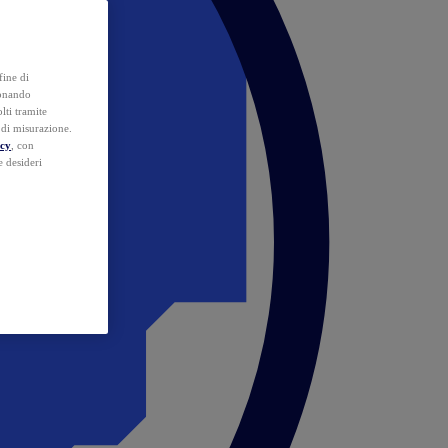
fine di
ionando
lti tramite
e di misurazione.
icy
, con
e desideri