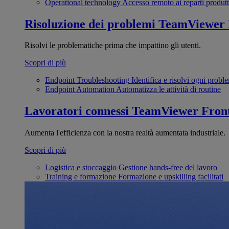
Operational technology
Accesso remoto ai reparti produtt
Risoluzione dei problemi
TeamViewer
Risolvi le problematiche prima che impattino gli utenti.
Scopri di più
Endpoint Troubleshooting
Identifica e risolvi ogni probl
Endpoint Automation
Automatizza le attività di routine
Lavoratori connessi
TeamViewer Front
Aumenta l'efficienza con la nostra realtà aumentata industriale.
Scopri di più
Logistica e stoccaggio
Gestione hands-free del lavoro
Training e formazione
Formazione e upskilling facilitati