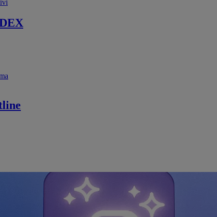
ivi
 DEX
ema
line