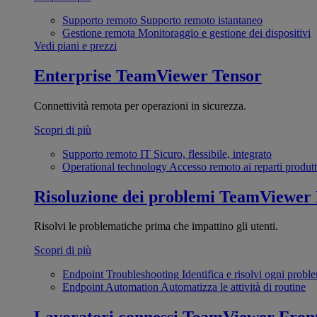
Supporto remoto
Supporto remoto istantaneo
Gestione remota
Monitoraggio e gestione dei dispositivi
Vedi piani e prezzi
Enterprise
TeamViewer Tensor
Connettività remota per operazioni in sicurezza.
Scopri di più
Supporto remoto IT
Sicuro, flessibile, integrato
Operational technology
Accesso remoto ai reparti produtt
Risoluzione dei problemi
TeamViewer
Risolvi le problematiche prima che impattino gli utenti.
Scopri di più
Endpoint Troubleshooting
Identifica e risolvi ogni probl
Endpoint Automation
Automatizza le attività di routine