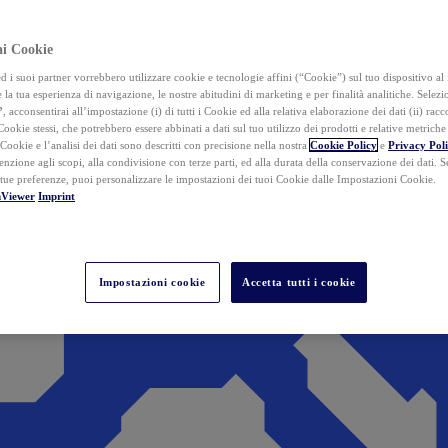
ai Cookie
i suoi partner vorrebbero utilizzare cookie e tecnologie affini (“Cookie”) sul tuo dispositivo al 
 la tua esperienza di navigazione, le nostre abitudini di marketing e per finalità analitiche. Selez
”
, acconsentirai all’impostazione (i) di tutti i Cookie ed alla relativa elaborazione dei dati (ii) racco
 Cookie stessi, che potrebbero essere abbinati a dati sul tuo utilizzo dei prodotti e relative metrich
 Cookie e l’analisi dei dati sono descritti con precisione nella nostra
Cookie Policy
e
Privacy Pol
tenzione agli scopi, alla condivisione con terze parti, ed alla durata della conservazione dei dati. S
 tue preferenze, puoi personalizzare le impostazioni dei tuoi Cookie dalle Impostazioni Cookie.
mViewer
Imprint
Impostazioni cookie
Accetta tutti i cookie