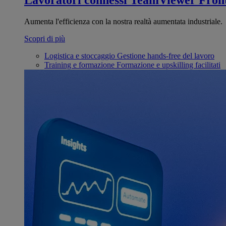
Lavoratori connessi
TeamViewer Front
Aumenta l'efficienza con la nostra realtà aumentata industriale.
Scopri di più
Logistica e stoccaggio
Gestione hands-free del lavoro
Training e formazione
Formazione e upskilling facilitati