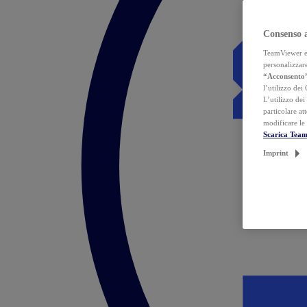
Consenso 
TeamViewer ed 
personalizzare
“Acconsento
l’utilizzo dei
L’utilizzo dei
particolare at
modificare le
Scarica Tea
Imprint