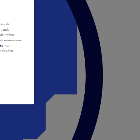
fine di
ionando
lti tramite
e di misurazione.
icy
, con
e desideri