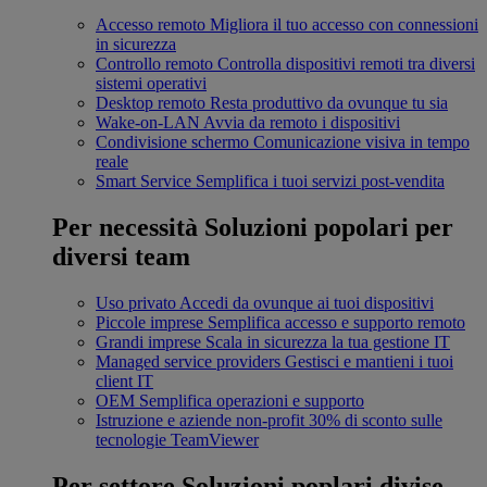
Accesso remoto
Migliora il tuo accesso con connessioni
in sicurezza
Controllo remoto
Controlla dispositivi remoti tra diversi
sistemi operativi
Desktop remoto
Resta produttivo da ovunque tu sia
Wake-on-LAN
Avvia da remoto i dispositivi
Condivisione schermo
Comunicazione visiva in tempo
reale
Smart Service
Semplifica i tuoi servizi post-vendita
Per necessità
Soluzioni popolari per
diversi team
Uso privato
Accedi da ovunque ai tuoi dispositivi
Piccole imprese
Semplifica accesso e supporto remoto
Grandi imprese
Scala in sicurezza la tua gestione IT
Managed service providers
Gestisci e mantieni i tuoi
client IT
OEM
Semplifica operazioni e supporto
Istruzione e aziende non-profit
30% di sconto sulle
tecnologie TeamViewer
Per settore
Soluzioni poplari divise