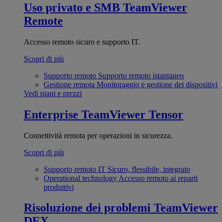
Uso privato e SMB
TeamViewer
Remote
Accesso remoto sicuro e supporto IT.
Scopri di più
Supporto remoto
Supporto remoto istantaneo
Gestione remota
Monitoraggio e gestione dei dispositivi
Vedi piani e prezzi
Enterprise
TeamViewer Tensor
Connettività remota per operazioni in sicurezza.
Scopri di più
Supporto remoto IT
Sicuro, flessibile, integrato
Operational technology
Accesso remoto ai reparti
produttivi
Risoluzione dei problemi
TeamViewer
DEX