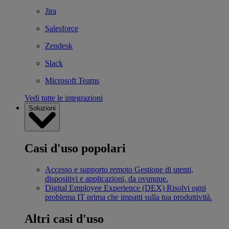
Jira
Salesforce
Zendesk
Slack
Microsoft Teams
Vedi tutte le integrazioni
Soluzioni
Casi d'uso popolari
Accesso e supporto remoto
Gestione di utenti,
dispositivi e applicazioni, da ovunque.
Digital Employee Experience (DEX)
Risolvi ogni
problema IT prima che impatti sulla tua produttività.
Altri casi d'uso