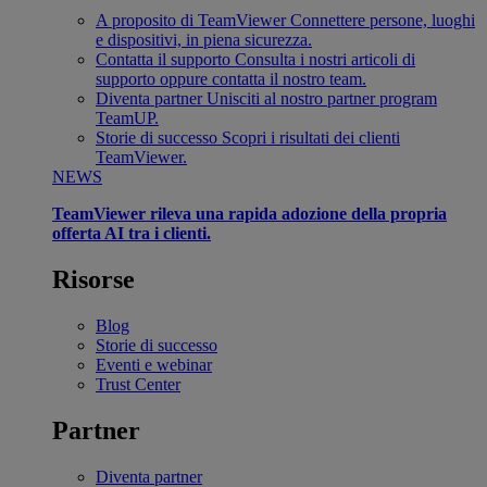
A proposito di TeamViewer
Connettere persone, luoghi
e dispositivi, in piena sicurezza.
Contatta il supporto
Consulta i nostri articoli di
supporto oppure contatta il nostro team.
Diventa partner
Unisciti al nostro partner program
TeamUP.
Storie di successo
Scopri i risultati dei clienti
TeamViewer.
NEWS
TeamViewer rileva una rapida adozione della propria
offerta AI tra i clienti.
Risorse
Blog
Storie di successo
Eventi e webinar
Trust Center
Partner
Diventa partner