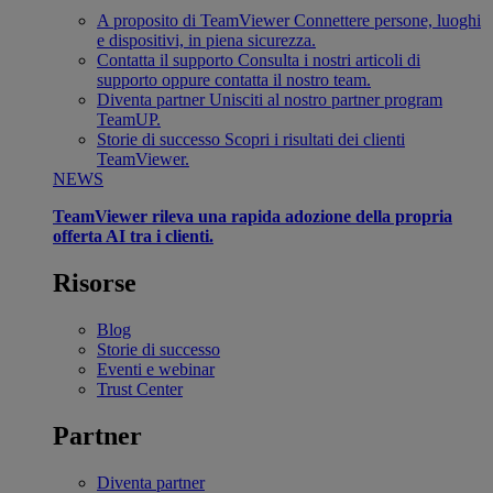
A proposito di TeamViewer
Connettere persone, luoghi
e dispositivi, in piena sicurezza.
Contatta il supporto
Consulta i nostri articoli di
supporto oppure contatta il nostro team.
Diventa partner
Unisciti al nostro partner program
TeamUP.
Storie di successo
Scopri i risultati dei clienti
TeamViewer.
NEWS
TeamViewer rileva una rapida adozione della propria
offerta AI tra i clienti.
Risorse
Blog
Storie di successo
Eventi e webinar
Trust Center
Partner
Diventa partner