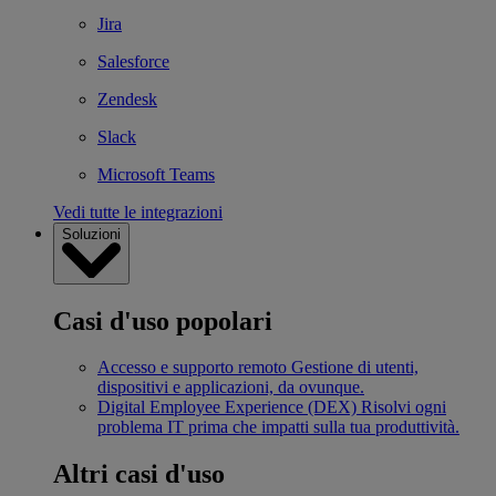
Jira
Salesforce
Zendesk
Slack
Microsoft Teams
Vedi tutte le integrazioni
Soluzioni
Casi d'uso popolari
Accesso e supporto remoto
Gestione di utenti,
dispositivi e applicazioni, da ovunque.
Digital Employee Experience (DEX)
Risolvi ogni
problema IT prima che impatti sulla tua produttività.
Altri casi d'uso