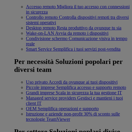
Accesso remoto
Migliora il tuo accesso con connessioni
in sicurezza
Controllo remoto
Controlla dispositivi remoti tra diversi
sistemi operativi
Desktop remoto
Resta produttivo da ovunque tu sia
Wake-on-LAN
Avvia da remoto i dispositivi
Condivisione schermo
Comunicazione visiva in tempo
reale
Smart Service
Semplifica i tuoi servizi post-vendita
Per necessità
Soluzioni popolari per
diversi team
Uso privato
Accedi da ovunque ai tuoi dispositivi
Piccole imprese
Semplifica accesso e supporto remoto
Grandi imprese
Scala in sicurezza la tua gestione IT
Managed service providers
Gestisci e mantieni i tuoi
client IT
OEM
Semplifica operazioni e supporto
Istruzione e aziende non-profit
30% di sconto sulle
tecnologie TeamViewer
Per settore
Soluzioni poplari divise