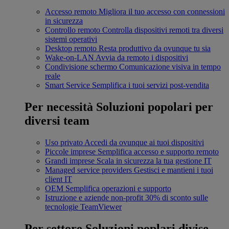
Accesso remoto
Migliora il tuo accesso con connessioni
in sicurezza
Controllo remoto
Controlla dispositivi remoti tra diversi
sistemi operativi
Desktop remoto
Resta produttivo da ovunque tu sia
Wake-on-LAN
Avvia da remoto i dispositivi
Condivisione schermo
Comunicazione visiva in tempo
reale
Smart Service
Semplifica i tuoi servizi post-vendita
Per necessità
Soluzioni popolari per
diversi team
Uso privato
Accedi da ovunque ai tuoi dispositivi
Piccole imprese
Semplifica accesso e supporto remoto
Grandi imprese
Scala in sicurezza la tua gestione IT
Managed service providers
Gestisci e mantieni i tuoi
client IT
OEM
Semplifica operazioni e supporto
Istruzione e aziende non-profit
30% di sconto sulle
tecnologie TeamViewer
Per settore
Soluzioni poplari divise