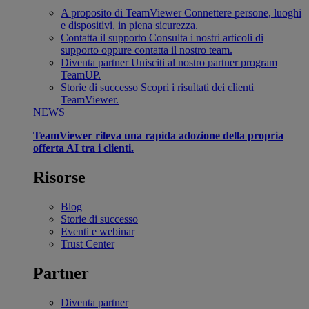
A proposito di TeamViewer
Connettere persone, luoghi
e dispositivi, in piena sicurezza.
Contatta il supporto
Consulta i nostri articoli di
supporto oppure contatta il nostro team.
Diventa partner
Unisciti al nostro partner program
TeamUP.
Storie di successo
Scopri i risultati dei clienti
TeamViewer.
NEWS
TeamViewer rileva una rapida adozione della propria
offerta AI tra i clienti.
Risorse
Blog
Storie di successo
Eventi e webinar
Trust Center
Partner
Diventa partner