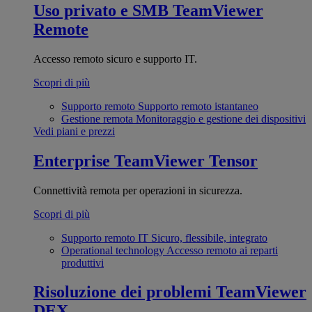
Uso privato e SMB
TeamViewer
Remote
Accesso remoto sicuro e supporto IT.
Scopri di più
Supporto remoto
Supporto remoto istantaneo
Gestione remota
Monitoraggio e gestione dei dispositivi
Vedi piani e prezzi
Enterprise
TeamViewer Tensor
Connettività remota per operazioni in sicurezza.
Scopri di più
Supporto remoto IT
Sicuro, flessibile, integrato
Operational technology
Accesso remoto ai reparti
produttivi
Risoluzione dei problemi
TeamViewer
DEX