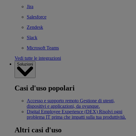
Jira
Salesforce
Zendesk
Slack
Microsoft Teams
Vedi tutte le integrazioni
Soluzioni
Casi d'uso popolari
Accesso e supporto remoto
Gestione di utenti,
dispositivi e applicazioni, da ovunque.
Digital Employee Experience (DEX)
Risolvi ogni
problema IT prima che impatti sulla tua produttività.
Altri casi d'uso