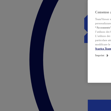
Consenso 
TeamViewer ed 
personalizzare
“Acconsento
l’utilizzo dei
L’utilizzo dei
particolare at
modificare le
Scarica Tea
Imprint