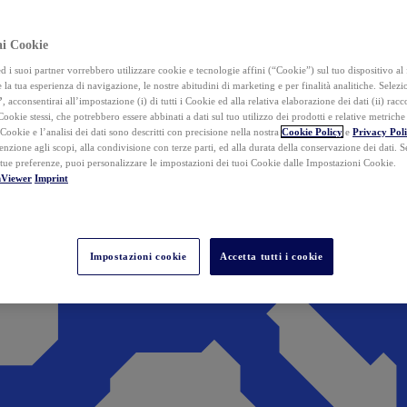
ai Cookie
i suoi partner vorrebbero utilizzare cookie e tecnologie affini (“Cookie”) sul tuo dispositivo al 
 la tua esperienza di navigazione, le nostre abitudini di marketing e per finalità analitiche. Selez
”
, acconsentirai all’impostazione (i) di tutti i Cookie ed alla relativa elaborazione dei dati (ii) racco
 Cookie stessi, che potrebbero essere abbinati a dati sul tuo utilizzo dei prodotti e relative metrich
 Cookie e l’analisi dei dati sono descritti con precisione nella nostra
Cookie Policy
e
Privacy Pol
tenzione agli scopi, alla condivisione con terze parti, ed alla durata della conservazione dei dati. S
 tue preferenze, puoi personalizzare le impostazioni dei tuoi Cookie dalle Impostazioni Cookie.
mViewer
Imprint
Impostazioni cookie
Accetta tutti i cookie