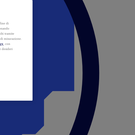
fine di
ionando
lti tramite
e di misurazione.
icy
, con
e desideri