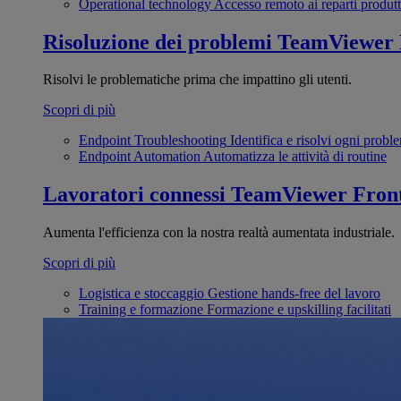
Operational technology
Accesso remoto ai reparti produtt
Risoluzione dei problemi
TeamViewer
Risolvi le problematiche prima che impattino gli utenti.
Scopri di più
Endpoint Troubleshooting
Identifica e risolvi ogni probl
Endpoint Automation
Automatizza le attività di routine
Lavoratori connessi
TeamViewer Front
Aumenta l'efficienza con la nostra realtà aumentata industriale.
Scopri di più
Logistica e stoccaggio
Gestione hands-free del lavoro
Training e formazione
Formazione e upskilling facilitati