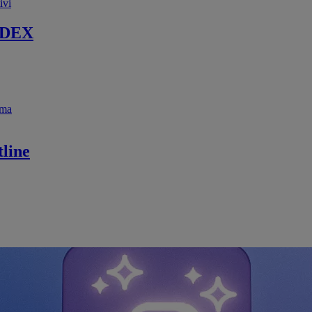
ivi
 DEX
ema
line