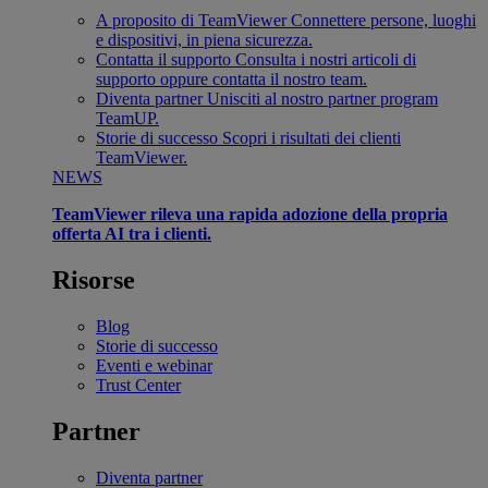
A proposito di TeamViewer
Connettere persone, luoghi
e dispositivi, in piena sicurezza.
Contatta il supporto
Consulta i nostri articoli di
supporto oppure contatta il nostro team.
Diventa partner
Unisciti al nostro partner program
TeamUP.
Storie di successo
Scopri i risultati dei clienti
TeamViewer.
NEWS
TeamViewer rileva una rapida adozione della propria
offerta AI tra i clienti.
Risorse
Blog
Storie di successo
Eventi e webinar
Trust Center
Partner
Diventa partner