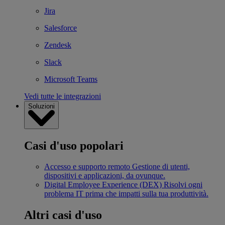
Jira
Salesforce
Zendesk
Slack
Microsoft Teams
Vedi tutte le integrazioni
Soluzioni
Casi d'uso popolari
Accesso e supporto remoto
Gestione di utenti,
dispositivi e applicazioni, da ovunque.
Digital Employee Experience (DEX)
Risolvi ogni
problema IT prima che impatti sulla tua produttività.
Altri casi d'uso