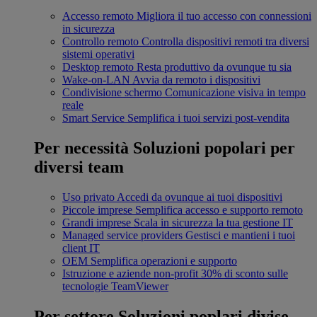
Accesso remoto
Migliora il tuo accesso con connessioni
in sicurezza
Controllo remoto
Controlla dispositivi remoti tra diversi
sistemi operativi
Desktop remoto
Resta produttivo da ovunque tu sia
Wake-on-LAN
Avvia da remoto i dispositivi
Condivisione schermo
Comunicazione visiva in tempo
reale
Smart Service
Semplifica i tuoi servizi post-vendita
Per necessità
Soluzioni popolari per
diversi team
Uso privato
Accedi da ovunque ai tuoi dispositivi
Piccole imprese
Semplifica accesso e supporto remoto
Grandi imprese
Scala in sicurezza la tua gestione IT
Managed service providers
Gestisci e mantieni i tuoi
client IT
OEM
Semplifica operazioni e supporto
Istruzione e aziende non-profit
30% di sconto sulle
tecnologie TeamViewer
Per settore
Soluzioni poplari divise