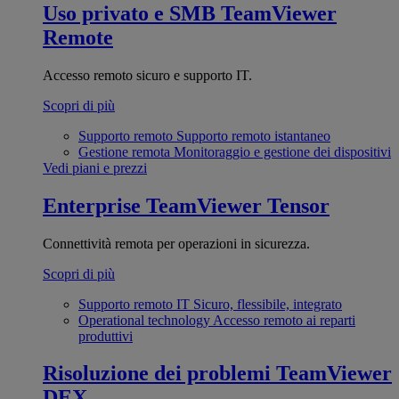
Uso privato e SMB
TeamViewer
Remote
Accesso remoto sicuro e supporto IT.
Scopri di più
Supporto remoto
Supporto remoto istantaneo
Gestione remota
Monitoraggio e gestione dei dispositivi
Vedi piani e prezzi
Enterprise
TeamViewer Tensor
Connettività remota per operazioni in sicurezza.
Scopri di più
Supporto remoto IT
Sicuro, flessibile, integrato
Operational technology
Accesso remoto ai reparti
produttivi
Risoluzione dei problemi
TeamViewer
DEX