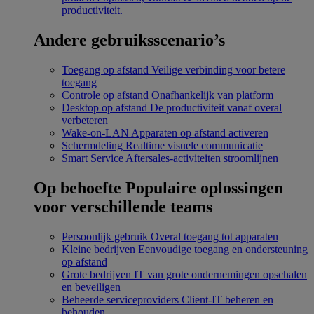
productiviteit.
Andere gebruiksscenario’s
Toegang op afstand
Veilige verbinding voor betere
toegang
Controle op afstand
Onafhankelijk van platform
Desktop op afstand
De productiviteit vanaf overal
verbeteren
Wake-on-LAN
Apparaten op afstand activeren
Schermdeling
Realtime visuele communicatie
Smart Service
Aftersales-activiteiten stroomlijnen
Op behoefte
Populaire oplossingen
voor verschillende teams
Persoonlijk gebruik
Overal toegang tot apparaten
Kleine bedrijven
Eenvoudige toegang en ondersteuning
op afstand
Grote bedrijven
IT van grote ondernemingen opschalen
en beveiligen
Beheerde serviceproviders
Client-IT beheren en
behouden