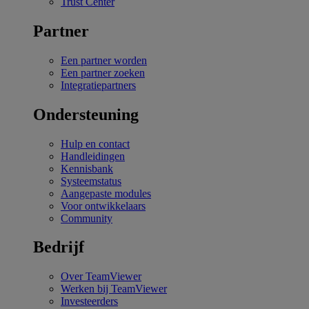
Trust Center
Partner
Een partner worden
Een partner zoeken
Integratiepartners
Ondersteuning
Hulp en contact
Handleidingen
Kennisbank
Systeemstatus
Aangepaste modules
Voor ontwikkelaars
Community
Bedrijf
Over TeamViewer
Werken bij TeamViewer
Investeerders