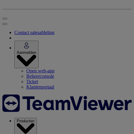
Contact salesafdeling
Aanmelden
Open web-app
Beheerconsole
Ticket
Klantenportaal
Producten