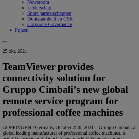
Newsroom
Leiderschap
Sport-partnerschappen
Duurzaamheid en CSR
Corporate Governance
Prijzen
25 okt. 2021
TeamViewer provides
connectivity solution for
Gruppo Cimbali’s new global
remote service program for
professional coffee machines
GOPPINGEN / Germany, October 25th, 2021 – Gruppo Cimbali, a
global leading manufacturer of professional coffee machines, is
using TeamViewer to launch a new worldwide remote service