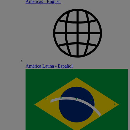
Americas - English
América Latina - Español