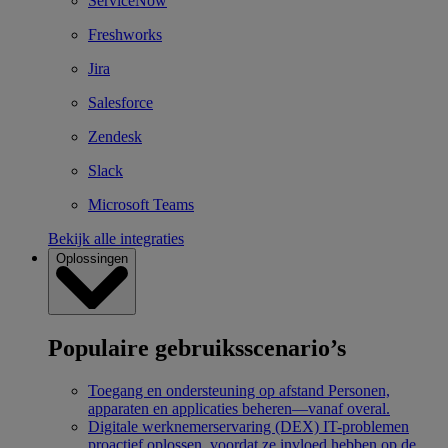
ServiceNow
Freshworks
Jira
Salesforce
Zendesk
Slack
Microsoft Teams
Bekijk alle integraties
Oplossingen
Populaire gebruiksscenario’s
Toegang en ondersteuning op afstand
Personen,
apparaten en applicaties beheren—vanaf overal.
Digitale werknemerservaring (DEX)
IT-problemen
proactief oplossen, voordat ze invloed hebben op de