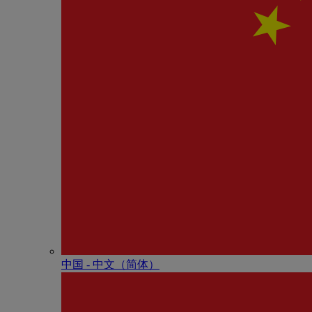
中国 - 中⽂（简体）