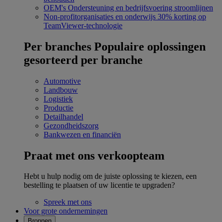
OEM's
Ondersteuning en bedrijfsvoering stroomlijnen
Non-profitorganisaties en onderwijs
30% korting op
TeamViewer-technologie
Per branches
Populaire oplossingen
gesorteerd per branche
Automotive
Landbouw
Logistiek
Productie
Detailhandel
Gezondheidszorg
Bankwezen en financiën
Praat met ons verkoopteam
Hebt u hulp nodig om de juiste oplossing te kiezen, een
bestelling te plaatsen of uw licentie te upgraden?
Spreek met ons
Voor grote ondernemingen
Bronnen