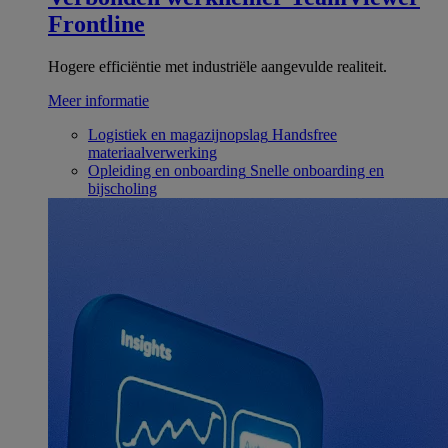
Frontline
Hogere efficiëntie met industriële aangevulde realiteit.
Meer informatie
Logistiek en magazijnopslag
Handsfree
materiaalverwerking
Opleiding en onboarding
Snelle onboarding en
bijscholing