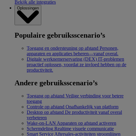
Bekijk alle integraties
Oplossingen
Populaire gebruiksscenario’s
Toegang en ondersteuning op afstand
Personen,
apparaten en applicaties beheren—vanaf overal.
Digitale werknemerservaring (DEX)
IT-problemen
proactief oplossen, voordat ze invloed hebben op de
productiviteit.
Andere gebruiksscenario’s
Toegang op afstand
Veilige verbinding voor betere
toegang
Controle op afstand
Onafhankelijk van platform
Desktop op afstand
De productiviteit vanaf overal
verbeteren
Wake-on-LAN
Apparaten op afstand activeren
Schermdeling
Realtime visuele communicatie
Smart Service
Aftersales-activiteiten stroomlijnen