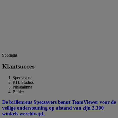
Spotlight
Klantsucces
Specsavers
RTL Studios
Pihlajalinna
Bühler
De brillenreus Specsavers benut TeamViewer voor de
veilige ondersteuning op afstand van zijn 2.300
winkels wereldwijd.