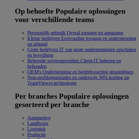
Op behoefte
Populaire oplossingen
voor verschillende teams
Persoonlijk gebruik
Overal toegang tot apparaten
Kleine bedrijven
Eenvoudige toegang en ondersteuning
op afstand
Grote bedrijven
IT van grote ondernemingen opschalen
en beveiligen
Beheerde serviceproviders
Client-IT beheren en
behouden
OEM's
Ondersteuning en bedrijfsvoering stroomlijnen
Non-profitorganisaties en onderwijs
30% korting op
TeamViewer-technologie
Per branches
Populaire oplossingen
gesorteerd per branche
Automotive
Landbouw
Logistiek
Productie