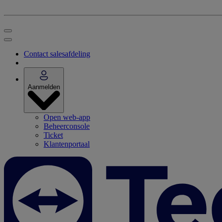
Contact salesafdeling
Aanmelden
Open web-app
Beheerconsole
Ticket
Klantenportaal