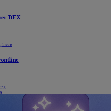
wer DEX
oplossen
ontline
king
ng