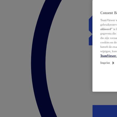
Consent B
TeamViewer en
gebruikerserv
akkoord"
te 
gegevens die 
die zijn verz
cookies en d
betreft de ex
wijzigen, kun
TeamViewer 
Imprint