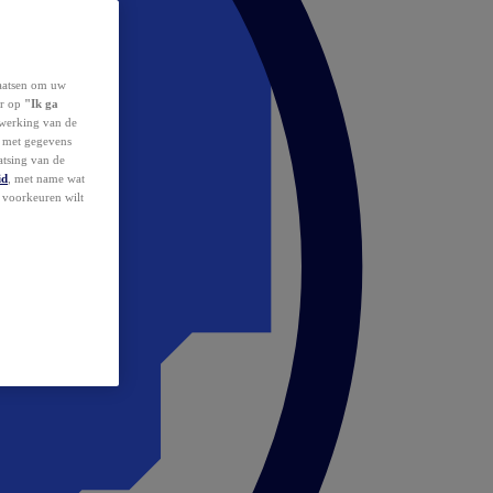
laatsen om uw
or op
"Ik ga
erwerking van de
d met gegevens
atsing van de
id
, met name wat
w voorkeuren wilt