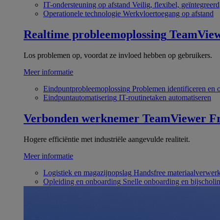
IT-ondersteuning op afstand
Veilig, flexibel, geïntegreerd
Operationele technologie
Werkvloertoegang op afstand
Realtime probleemoplossing
TeamVie
Los problemen op, voordat ze invloed hebben op gebruikers.
Meer informatie
Eindpuntprobleemoplossing
Problemen identificeren en 
Eindpuntautomatisering
IT-routinetaken automatiseren
Verbonden werknemer
TeamViewer Fr
Hogere efficiëntie met industriële aangevulde realiteit.
Meer informatie
Logistiek en magazijnopslag
Handsfree materiaalverwer
Opleiding en onboarding
Snelle onboarding en bijscholi