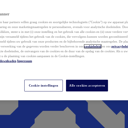
anner
 haar partners willen graag cookies en soortgelijke technologieën ("Cookie") op uw apparaat p
aring en onze marketingmaatregelen te personaliseren, evenals voor analytische doeleinden. Do
klikken, stemt u in met (i) onze instelling en het gebruik van alle cookies en (ii) onze verdere v
zijn verzameld tijdens het gebruik van de cookies, die vervolgens kunnen worden gecombineer
ameld tijdens uw gebruik van onze producten en de bijbehorende analytische maatregelen. De pla
e verwerking van de gegevens worden verder beschreven in ons
cookiebeleid
en ons
privacybele
acte doeleinden, de ontvangers van de cookies en de duur van de opslag van de cookies. Als u u
t u de plaatsing van cookies aanpassen in de Cookie-instellingen.
downloaden
Impressum
Cookie-instellingen
Alle cookies accepteren