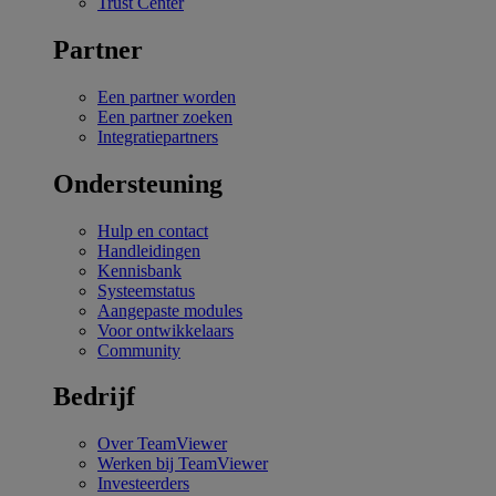
Trust Center
Partner
Een partner worden
Een partner zoeken
Integratiepartners
Ondersteuning
Hulp en contact
Handleidingen
Kennisbank
Systeemstatus
Aangepaste modules
Voor ontwikkelaars
Community
Bedrijf
Over TeamViewer
Werken bij TeamViewer
Investeerders