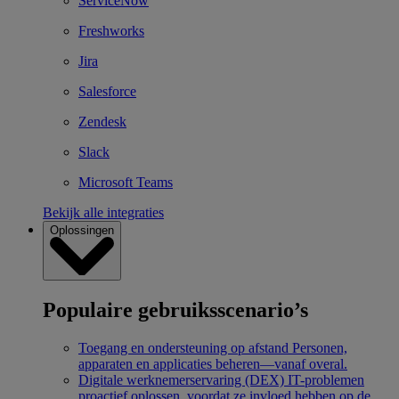
ServiceNow
Freshworks
Jira
Salesforce
Zendesk
Slack
Microsoft Teams
Bekijk alle integraties
Oplossingen
Populaire gebruiksscenario’s
Toegang en ondersteuning op afstand
Personen,
apparaten en applicaties beheren—vanaf overal.
Digitale werknemerservaring (DEX)
IT-problemen
proactief oplossen, voordat ze invloed hebben op de