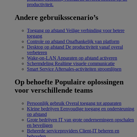
productiviteit.
Andere gebruiksscenario’s
Toegang op afstand
Veilige verbinding voor betere
toegang
Controle op afstand
Onafhankelijk van platform
Desktop op afstand
De productiviteit vanaf overal
verbeteren
Wake-on-LAN
Apparaten op afstand activeren
Schermdeling
Realtime visuele communicatie
Smart Service
Aftersales-activiteiten stroomlijnen
Op behoefte
Populaire oplossingen
voor verschillende teams
Persoonlijk gebruik
Overal toegang tot apparaten
Kleine bedrijven
Eenvoudige toegang en ondersteuning
op afstand
Grote bedrijven
IT van grote ondernemingen opschalen
en beveiligen
Beheerde serviceproviders
Client-IT beheren en
behouden