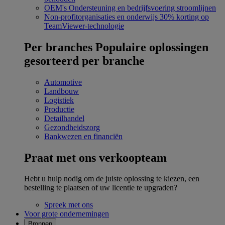
OEM's
Ondersteuning en bedrijfsvoering stroomlijnen
Non-profitorganisaties en onderwijs
30% korting op
TeamViewer-technologie
Per branches
Populaire oplossingen
gesorteerd per branche
Automotive
Landbouw
Logistiek
Productie
Detailhandel
Gezondheidszorg
Bankwezen en financiën
Praat met ons verkoopteam
Hebt u hulp nodig om de juiste oplossing te kiezen, een
bestelling te plaatsen of uw licentie te upgraden?
Spreek met ons
Voor grote ondernemingen
Bronnen