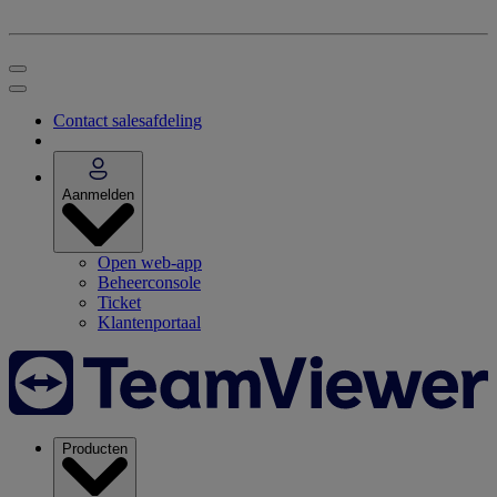
Contact salesafdeling
Aanmelden
Open web-app
Beheerconsole
Ticket
Klantenportaal
Producten