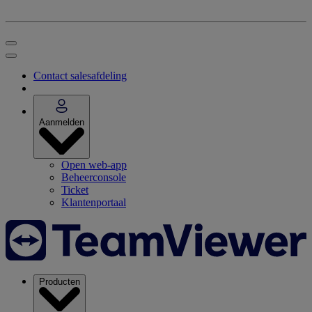
Contact salesafdeling
Aanmelden
Open web-app
Beheerconsole
Ticket
Klantenportaal
Producten