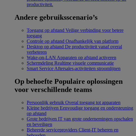
productiviteit.
Andere gebruiksscenario’s
Toegang op afstand
Veilige verbinding voor betere
toegang
Controle op afstand
Onafhankelijk van platform
Desktop op afstand
De productiviteit vanaf overal
verbeteren
Wake-on-LAN
Apparaten op afstand activeren
Schermdeling
Realtime visuele communicatie
Smart Service
Aftersales-activiteiten stroomlijnen
Op behoefte
Populaire oplossingen
voor verschillende teams
Persoonlijk gebruik
Overal toegang tot apparaten
Kleine bedrijven
Eenvoudige toegang en ondersteuning
op afstand
Grote bedrijven
IT van grote ondernemingen opschalen
en beveiligen
Beheerde serviceproviders
Client-IT beheren en
behouden