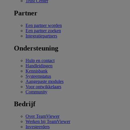
Trust Center
Partner
Een partner worden
Een partner zoeken
Integratiepartners
Ondersteuning
Hulp en contact
Handleidingen
Kennisbank
Systeemstatus
Aangepaste modules
Voor ontwikkelaars
Community
Bedrijf
Over TeamViewer
Werken bij TeamViewer
Investeerders