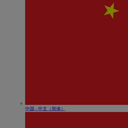
中国 - 中⽂（简体）