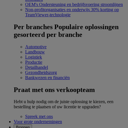
OEM's
Ondersteuning en bedrijfsvoering stroomlijnen
Non-profitorganisaties en onderwijs
30% korting op
TeamViewer-technologie
Per branches
Populaire oplossingen
gesorteerd per branche
Automotive
Landbouw
Logistiek
Productie
Detailhandel
Gezondheidszorg
Bankwezen en financiën
Praat met ons verkoopteam
Hebt u hulp nodig om de juiste oplossing te kiezen, een
bestelling te plaatsen of uw licentie te upgraden?
Spreek met ons
Voor grote ondernemingen
Bronnen