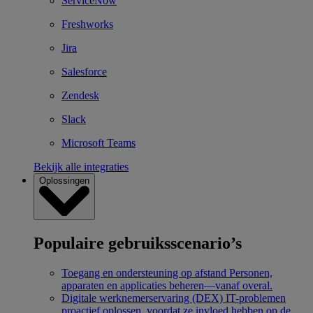
ServiceNow
Freshworks
Jira
Salesforce
Zendesk
Slack
Microsoft Teams
Bekijk alle integraties
Oplossingen
Populaire gebruiksscenario’s
Toegang en ondersteuning op afstand
Personen,
apparaten en applicaties beheren—vanaf overal.
Digitale werknemerservaring (DEX)
IT-problemen
proactief oplossen, voordat ze invloed hebben op de