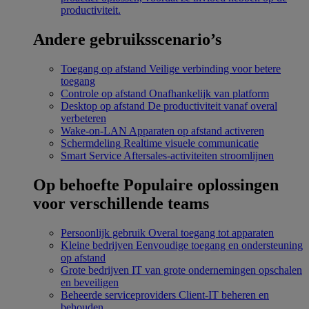
productiviteit.
Andere gebruiksscenario’s
Toegang op afstand
Veilige verbinding voor betere
toegang
Controle op afstand
Onafhankelijk van platform
Desktop op afstand
De productiviteit vanaf overal
verbeteren
Wake-on-LAN
Apparaten op afstand activeren
Schermdeling
Realtime visuele communicatie
Smart Service
Aftersales-activiteiten stroomlijnen
Op behoefte
Populaire oplossingen
voor verschillende teams
Persoonlijk gebruik
Overal toegang tot apparaten
Kleine bedrijven
Eenvoudige toegang en ondersteuning
op afstand
Grote bedrijven
IT van grote ondernemingen opschalen
en beveiligen
Beheerde serviceproviders
Client-IT beheren en
behouden