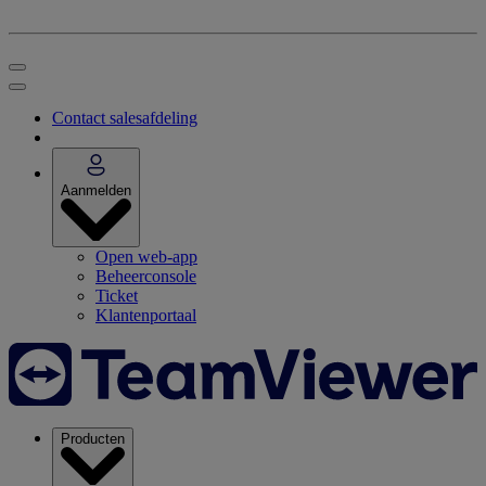
Contact salesafdeling
Aanmelden
Open web-app
Beheerconsole
Ticket
Klantenportaal
Producten