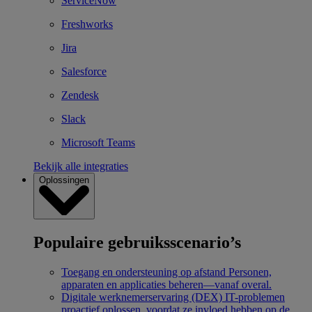
ServiceNow
Freshworks
Jira
Salesforce
Zendesk
Slack
Microsoft Teams
Bekijk alle integraties
Oplossingen
Populaire gebruiksscenario’s
Toegang en ondersteuning op afstand
Personen,
apparaten en applicaties beheren—vanaf overal.
Digitale werknemerservaring (DEX)
IT-problemen
proactief oplossen, voordat ze invloed hebben op de