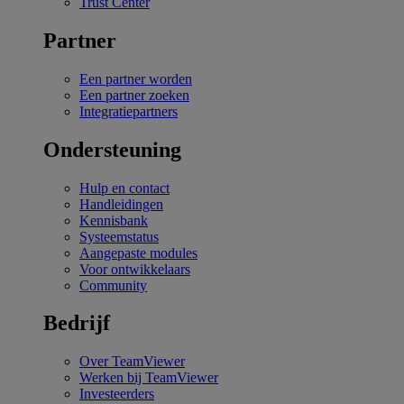
Trust Center
Partner
Een partner worden
Een partner zoeken
Integratiepartners
Ondersteuning
Hulp en contact
Handleidingen
Kennisbank
Systeemstatus
Aangepaste modules
Voor ontwikkelaars
Community
Bedrijf
Over TeamViewer
Werken bij TeamViewer
Investeerders