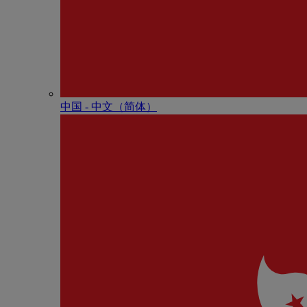
中国 - 中⽂（简体）