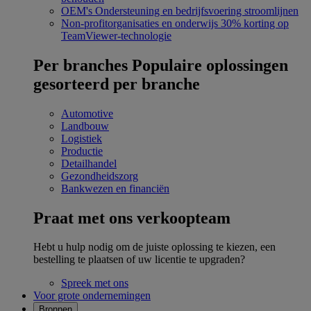
OEM's
Ondersteuning en bedrijfsvoering stroomlijnen
Non-profitorganisaties en onderwijs
30% korting op
TeamViewer-technologie
Per branches
Populaire oplossingen
gesorteerd per branche
Automotive
Landbouw
Logistiek
Productie
Detailhandel
Gezondheidszorg
Bankwezen en financiën
Praat met ons verkoopteam
Hebt u hulp nodig om de juiste oplossing te kiezen, een
bestelling te plaatsen of uw licentie te upgraden?
Spreek met ons
Voor grote ondernemingen
Bronnen