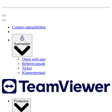
Contact salesafdeling
Aanmelden
Open web-app
Beheerconsole
Ticket
Klantenportaal
Producten