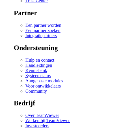
Trust Center
Partner
Een partner worden
Een partner zoeken
Integratiepartners
Ondersteuning
Hulp en contact
Handleidingen
Kennisbank
Systeemstatus
Aangepaste modules
Voor ontwikkelaars
Community
Bedrijf
Over TeamViewer
Werken bij TeamViewer
Investeerders