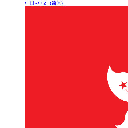
中国 - 中⽂（简体）