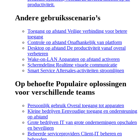
productiviteit.
Andere gebruiksscenario’s
Toegang op afstand
Veilige verbinding voor betere
toegang
Controle op afstand
Onafhankelijk van platform
Desktop op afstand
De productiviteit vanaf overal
verbeteren
Wake-on-LAN
Apparaten op afstand activeren
Schermdeling
Realtime visuele communicatie
Smart Service
Aftersales-activiteiten stroomlijnen
Op behoefte
Populaire oplossingen
voor verschillende teams
Persoonlijk gebruik
Overal toegang tot apparaten
Kleine bedrijven
Eenvoudige toegang en ondersteuning
op afstand
Grote bedrijven
IT van grote ondernemingen opschalen
en beveiligen
Beheerde serviceproviders
Client-IT beheren en
behouden