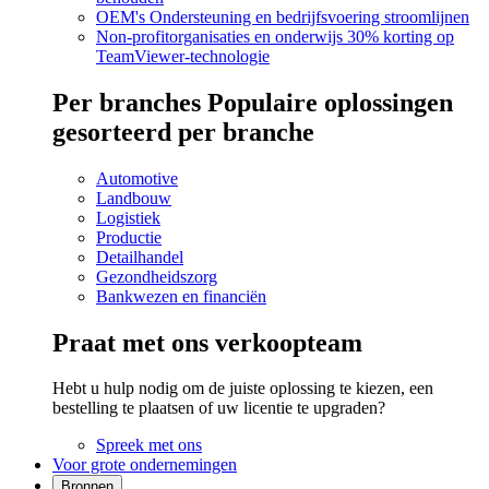
OEM's
Ondersteuning en bedrijfsvoering stroomlijnen
Non-profitorganisaties en onderwijs
30% korting op
TeamViewer-technologie
Per branches
Populaire oplossingen
gesorteerd per branche
Automotive
Landbouw
Logistiek
Productie
Detailhandel
Gezondheidszorg
Bankwezen en financiën
Praat met ons verkoopteam
Hebt u hulp nodig om de juiste oplossing te kiezen, een
bestelling te plaatsen of uw licentie te upgraden?
Spreek met ons
Voor grote ondernemingen
Bronnen