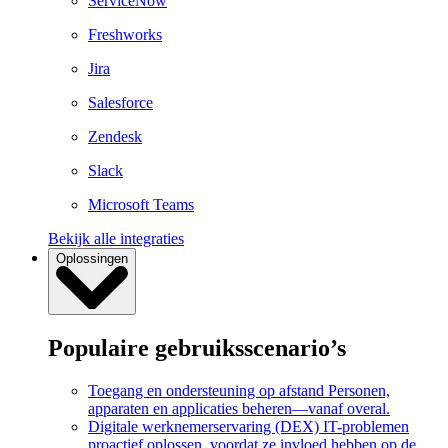
ServiceNow
Freshworks
Jira
Salesforce
Zendesk
Slack
Microsoft Teams
Bekijk alle integraties
Oplossingen
Populaire gebruiksscenario’s
Toegang en ondersteuning op afstand
Personen,
apparaten en applicaties beheren—vanaf overal.
Digitale werknemerservaring (DEX)
IT-problemen
proactief oplossen, voordat ze invloed hebben op de