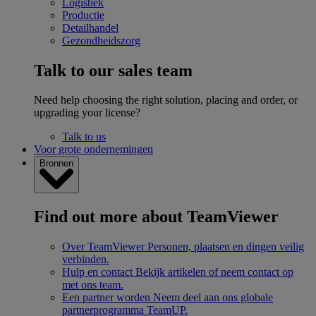
Logistiek
Productie
Detailhandel
Gezondheidszorg
Talk to our sales team
Need help choosing the right solution, placing and order, or
upgrading your license?
Talk to us
Voor grote ondernemingen
Bronnen
Find out more about TeamViewer
Over TeamViewer
Personen, plaatsen en dingen veilig
verbinden.
Hulp en contact
Bekijk artikelen of neem contact op
met ons team.
Een partner worden
Neem deel aan ons globale
partnerprogramma TeamUP.