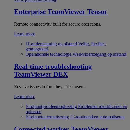
Enterprise
TeamViewer Tensor
Remote connectivity built for secure operations.
Learn more
IT-ondersteuning op afstand
Veilig, flexibel,
geïntegreerd
Operationele technologie
Werkvloertoegang op afstand
Real-time troubleshooting
TeamViewer DEX
Resolve issues before they affect users.
Learn more
Eindpuntprobleemoplossing
Problemen identificeren en
oplossen
Eindpuntautomatisering
IT-routinetaken automatiseren
Connected worker
TeamViewer