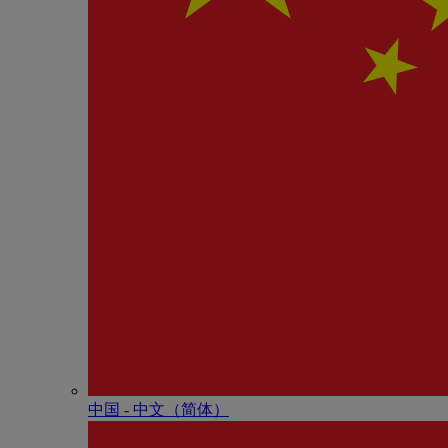
中国 - 中⽂（简体）