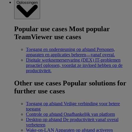
Oplossingen
Popular use cases
Most popular
TeamViewer use cases
Toegang en ondersteuning op afstand
Personen,
apparaten en applicaties beheren—vanaf overal.
Digitale werknemerservaring (DEX)
IT-problemen
proactief oplossen, voordat ze invloed hebben op de
productiviteit.
Other use cases
Popular solutions for
further use cases
Toegang op afstand
Veilige verbinding voor betere
toegang
Controle op afstand
Onafhankelijk van platform
Desktop op afstand
De productiviteit vanaf overal
verbeteren
Wake-on-LAN
Apparaten op afstand activeren