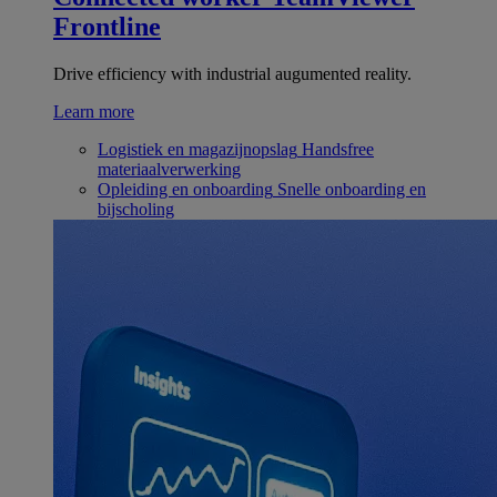
Frontline
Drive efficiency with industrial augumented reality.
Learn more
Logistiek en magazijnopslag
Handsfree
materiaalverwerking
Opleiding en onboarding
Snelle onboarding en
bijscholing