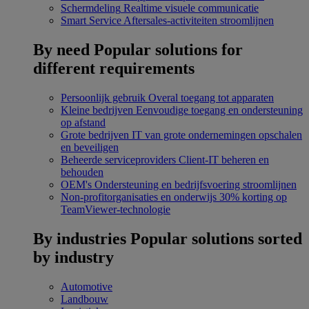
Schermdeling
Realtime visuele communicatie
Smart Service
Aftersales-activiteiten stroomlijnen
By need
Popular solutions for
different requirements
Persoonlijk gebruik
Overal toegang tot apparaten
Kleine bedrijven
Eenvoudige toegang en ondersteuning
op afstand
Grote bedrijven
IT van grote ondernemingen opschalen
en beveiligen
Beheerde serviceproviders
Client-IT beheren en
behouden
OEM's
Ondersteuning en bedrijfsvoering stroomlijnen
Non-profitorganisaties en onderwijs
30% korting op
TeamViewer-technologie
By industries
Popular solutions sorted
by industry
Automotive
Landbouw