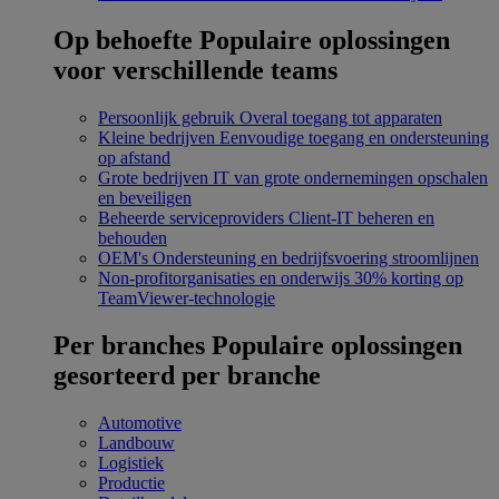
Op behoefte
Populaire oplossingen
voor verschillende teams
Persoonlijk gebruik
Overal toegang tot apparaten
Kleine bedrijven
Eenvoudige toegang en ondersteuning
op afstand
Grote bedrijven
IT van grote ondernemingen opschalen
en beveiligen
Beheerde serviceproviders
Client-IT beheren en
behouden
OEM's
Ondersteuning en bedrijfsvoering stroomlijnen
Non-profitorganisaties en onderwijs
30% korting op
TeamViewer-technologie
Per branches
Populaire oplossingen
gesorteerd per branche
Automotive
Landbouw
Logistiek
Productie