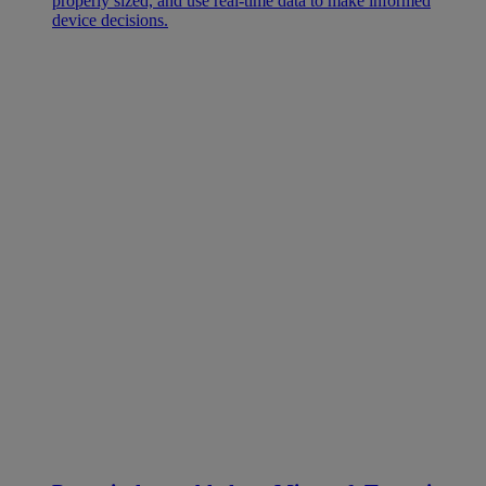
properly sized, and use real-time data to make informed
device decisions.