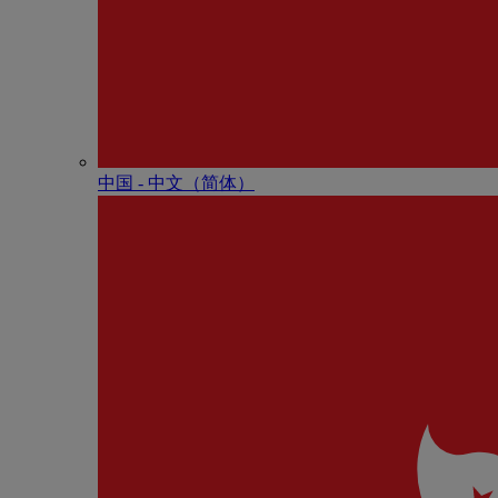
中国 - 中⽂（简体）