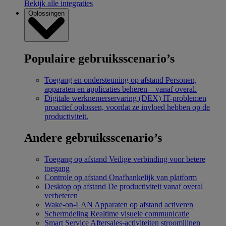
Bekijk alle integraties
Oplossingen
Populaire gebruiksscenario’s
Toegang en ondersteuning op afstand
Personen,
apparaten en applicaties beheren—vanaf overal.
Digitale werknemerservaring (DEX)
IT-problemen
proactief oplossen, voordat ze invloed hebben op de
productiviteit.
Andere gebruiksscenario’s
Toegang op afstand
Veilige verbinding voor betere
toegang
Controle op afstand
Onafhankelijk van platform
Desktop op afstand
De productiviteit vanaf overal
verbeteren
Wake-on-LAN
Apparaten op afstand activeren
Schermdeling
Realtime visuele communicatie
Smart Service
Aftersales-activiteiten stroomlijnen