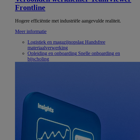
Frontline
Hogere efficiëntie met industriële aangevulde realiteit.
Meer informatie
Logistiek en magazijnopslag
Handsfree
materiaalverwerking
Opleiding en onboarding
Snelle onboarding en
bijscholing