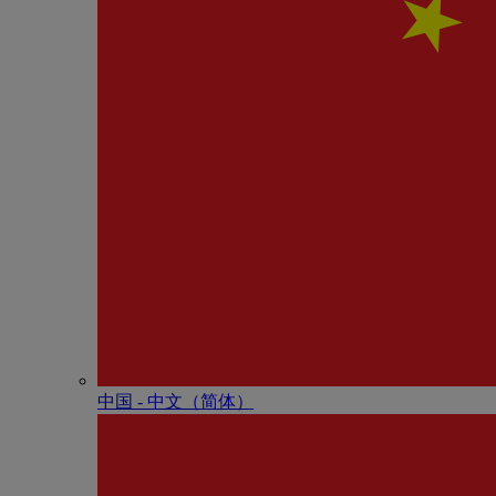
中国 - 中⽂（简体）