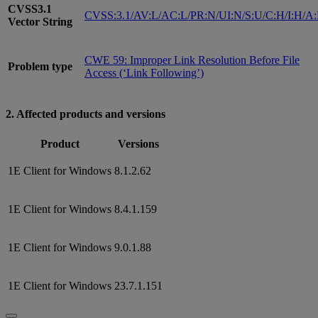
CVSS3.1
CVSS:3.1/AV:L/AC:L/PR:N/UI:N/S:U/C:H/I:H/A
Vector String
CWE 59: Improper Link Resolution Before File
Problem type
Access (‘Link Following’)
2. Affected products and versions
Product
Versions
1E Client for Windows
8.1.2.62
1E Client for Windows
8.4.1.159
1E Client for Windows
9.0.1.88
1E Client for Windows
23.7.1.151