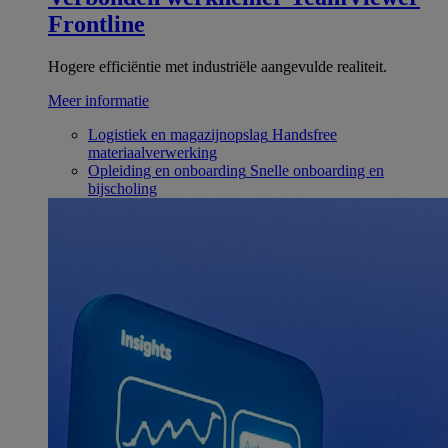
Frontline
Hogere efficiëntie met industriële aangevulde realiteit.
Meer informatie
Logistiek en magazijnopslag
Handsfree
materiaalverwerking
Opleiding en onboarding
Snelle onboarding en
bijscholing