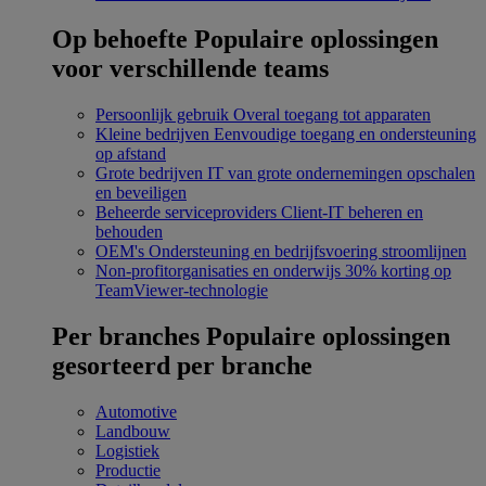
Op behoefte
Populaire oplossingen
voor verschillende teams
Persoonlijk gebruik
Overal toegang tot apparaten
Kleine bedrijven
Eenvoudige toegang en ondersteuning
op afstand
Grote bedrijven
IT van grote ondernemingen opschalen
en beveiligen
Beheerde serviceproviders
Client-IT beheren en
behouden
OEM's
Ondersteuning en bedrijfsvoering stroomlijnen
Non-profitorganisaties en onderwijs
30% korting op
TeamViewer-technologie
Per branches
Populaire oplossingen
gesorteerd per branche
Automotive
Landbouw
Logistiek
Productie