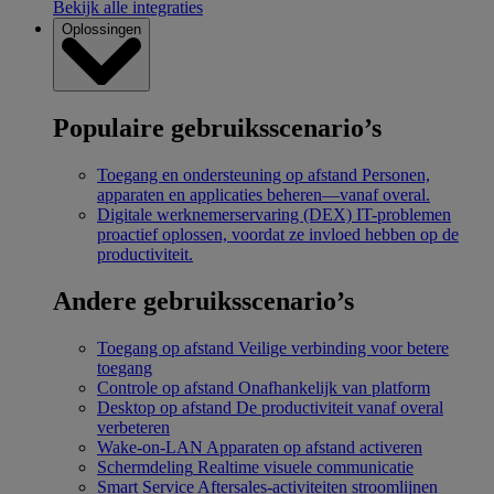
Bekijk alle integraties
Oplossingen
Populaire gebruiksscenario’s
Toegang en ondersteuning op afstand
Personen,
apparaten en applicaties beheren—vanaf overal.
Digitale werknemerservaring (DEX)
IT-problemen
proactief oplossen, voordat ze invloed hebben op de
productiviteit.
Andere gebruiksscenario’s
Toegang op afstand
Veilige verbinding voor betere
toegang
Controle op afstand
Onafhankelijk van platform
Desktop op afstand
De productiviteit vanaf overal
verbeteren
Wake-on-LAN
Apparaten op afstand activeren
Schermdeling
Realtime visuele communicatie
Smart Service
Aftersales-activiteiten stroomlijnen