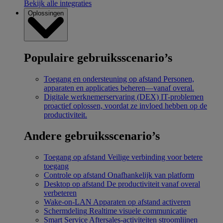
Bekijk alle integraties
Oplossingen
Populaire gebruiksscenario’s
Toegang en ondersteuning op afstand
Personen,
apparaten en applicaties beheren—vanaf overal.
Digitale werknemerservaring (DEX)
IT-problemen
proactief oplossen, voordat ze invloed hebben op de
productiviteit.
Andere gebruiksscenario’s
Toegang op afstand
Veilige verbinding voor betere
toegang
Controle op afstand
Onafhankelijk van platform
Desktop op afstand
De productiviteit vanaf overal
verbeteren
Wake-on-LAN
Apparaten op afstand activeren
Schermdeling
Realtime visuele communicatie
Smart Service
Aftersales-activiteiten stroomlijnen