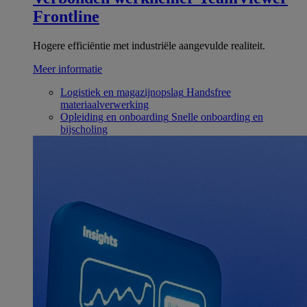
Frontline
Hogere efficiëntie met industriële aangevulde realiteit.
Meer informatie
Logistiek en magazijnopslag
Handsfree
materiaalverwerking
Opleiding en onboarding
Snelle onboarding en
bijscholing