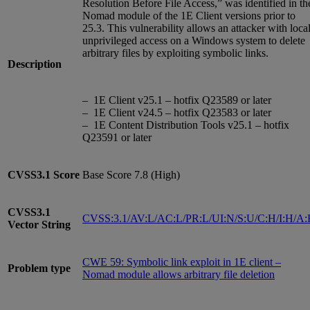
Resolution Before File Access,” was identified in th
Nomad module of the 1E Client versions prior to
25.3. This vulnerability allows an attacker with local
unprivileged access on a Windows system to delete
arbitrary files by exploiting symbolic links.
Description
– 1E Client v25.1 – hotfix Q23589 or later
– 1E Client v24.5 – hotfix Q23583 or later
– 1E Content Distribution Tools v25.1 – hotfix
Q23591 or later
CVSS3.1
Score
Base Score 7.8 (High)
CVSS3.1
CVSS:3.1/AV:L/AC:L/PR:L/UI:N/S:U/C:H/I:H/A
Vector String
CWE 59: Symbolic link exploit in 1E client –
Problem type
Nomad module allows arbitrary file deletion