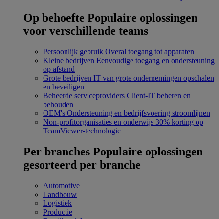
Op behoefte
Populaire oplossingen
voor verschillende teams
Persoonlijk gebruik
Overal toegang tot apparaten
Kleine bedrijven
Eenvoudige toegang en ondersteuning
op afstand
Grote bedrijven
IT van grote ondernemingen opschalen
en beveiligen
Beheerde serviceproviders
Client-IT beheren en
behouden
OEM's
Ondersteuning en bedrijfsvoering stroomlijnen
Non-profitorganisaties en onderwijs
30% korting op
TeamViewer-technologie
Per branches
Populaire oplossingen
gesorteerd per branche
Automotive
Landbouw
Logistiek
Productie