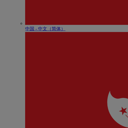
中国 - 中⽂（简体）