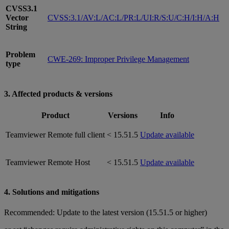
CVSS3.1
Vector
CVSS:3.1/AV:L/AC:L/PR:L/UI:R/S:U/C:H/I:H/A:H
String
Problem
CWE-269: Improper Privilege Management
type
3. Affected products & versions
Product
Versions
Info
Teamviewer Remote full client
< 15.51.5
Update available
Teamviewer Remote Host
< 15.51.5
Update available
4. Solutions and mitigations
Recommended: Update to the latest version (15.51.5 or higher)