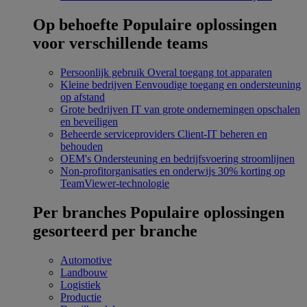
Op behoefte
Populaire oplossingen
voor verschillende teams
Persoonlijk gebruik
Overal toegang tot apparaten
Kleine bedrijven
Eenvoudige toegang en ondersteuning
op afstand
Grote bedrijven
IT van grote ondernemingen opschalen
en beveiligen
Beheerde serviceproviders
Client-IT beheren en
behouden
OEM's
Ondersteuning en bedrijfsvoering stroomlijnen
Non-profitorganisaties en onderwijs
30% korting op
TeamViewer-technologie
Per branches
Populaire oplossingen
gesorteerd per branche
Automotive
Landbouw
Logistiek
Productie