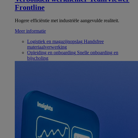
Frontline
Hogere efficiëntie met industriële aangevulde realiteit.
Meer informatie
Logistiek en magazijnopslag
Handsfree
materiaalverwerking
Opleiding en onboarding
Snelle onboarding en
bijscholing