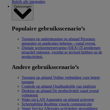
Bekijk alle integraties
Oplossingen
Populaire gebruiksscenario’s
Toegang en ondersteuning op afstand
Personen,
apparaten en applicaties beheren—vanaf overal.
Digitale werknemerservaring (DEX)
IT-problemen
proactief oplossen, voordat ze invloed hebben op de
productiviteit.
Andere gebruiksscenario’s
Toegang op afstand
Veilige verbinding voor betere
toegang
Controle op afstand
Onafhankelijk van platform
Desktop op afstand
De productiviteit vanaf overal
verbeteren
Wake-on-LAN
Apparaten op afstand activeren
Schermdeling
Realtime visuele communicatie
Smart Service
Aftersales-activiteiten stroomlijnen