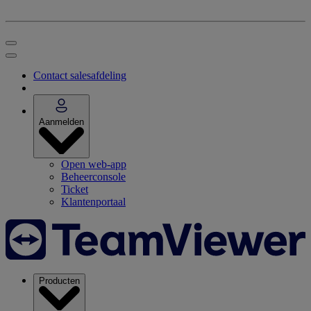
Contact salesafdeling
Aanmelden
Open web-app
Beheerconsole
Ticket
Klantenportaal
Producten