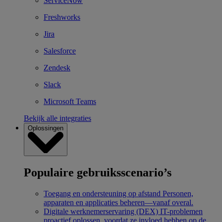
ServiceNow
Freshworks
Jira
Salesforce
Zendesk
Slack
Microsoft Teams
Bekijk alle integraties
Oplossingen
Populaire gebruiksscenario’s
Toegang en ondersteuning op afstand
Personen,
apparaten en applicaties beheren—vanaf overal.
Digitale werknemerservaring (DEX)
IT-problemen
proactief oplossen, voordat ze invloed hebben op de