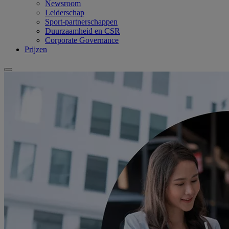
Newsroom
Leiderschap
Sport-partnerschappen
Duurzaamheid en CSR
Corporate Governance
Prijzen