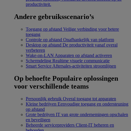
productiviteit.
Andere gebruiksscenario’s
Toegang op afstand
Veilige verbinding voor betere
toegang
Controle op afstand
Onafhankelijk van platform
Desktop op afstand
De productiviteit vanaf overal
verbeteren
Wake-on-LAN
Apparaten op afstand activeren
Schermdeling
Realtime visuele communicatie
Smart Service
Aftersales-activiteiten stroomlijnen
Op behoefte
Populaire oplossingen
voor verschillende teams
Persoonlijk gebruik
Overal toegang tot apparaten
Kleine bedrijven
Eenvoudige toegang en ondersteuning
op afstand
Grote bedrijven
IT van grote ondernemingen opschalen
en beveiligen
Beheerde serviceproviders
Client-IT beheren en
behouden