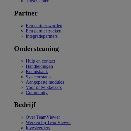
Trust Center
Partner
Een partner worden
Een partner zoeken
Integratiepartners
Ondersteuning
Hulp en contact
Handleidingen
Kennisbank
Systeemstatus
Aangepaste modules
Voor ontwikkelaars
Community
Bedrijf
Over TeamViewer
Werken bij TeamViewer
Investeerders