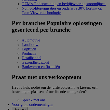
OEM's
Ondersteuning en bedrijfsvoering stroomlijnen
Non-profitorganisaties en onderwijs
30% korting op
TeamViewer-technologie
Per branches
Populaire oplossingen
gesorteerd per branche
Automotive
Landbouw
Logistiek
Productie
Detailhandel
Gezondheidszorg
Bankwezen en financiën
Praat met ons verkoopteam
Hebt u hulp nodig om de juiste oplossing te kiezen, een
bestelling te plaatsen of uw licentie te upgraden?
Spreek met ons
Voor grote ondernemingen
Bronnen