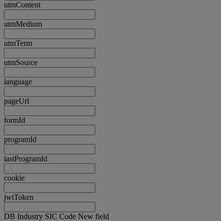
utmContent
utmMedium
utmTerm
utmSource
language
pageUrl
formId
programId
lastProgramId
cookie
jwtToken
DB Industry SIC Code New field