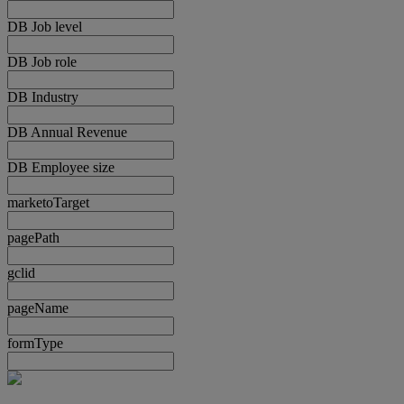
DB Job level
DB Job role
DB Industry
DB Annual Revenue
DB Employee size
marketoTarget
pagePath
gclid
pageName
formType