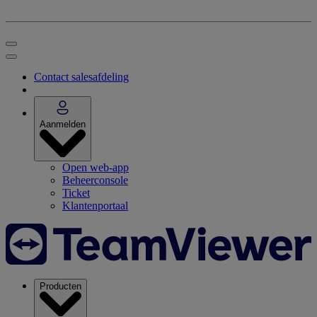
Contact salesafdeling
Aanmelden
Open web-app
Beheerconsole
Ticket
Klantenportaal
Producten