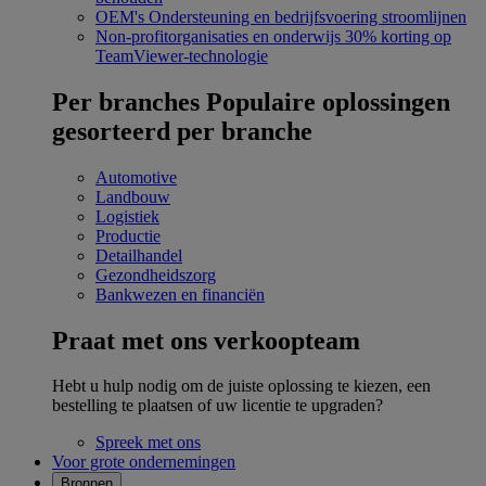
OEM's
Ondersteuning en bedrijfsvoering stroomlijnen
Non-profitorganisaties en onderwijs
30% korting op
TeamViewer-technologie
Per branches
Populaire oplossingen
gesorteerd per branche
Automotive
Landbouw
Logistiek
Productie
Detailhandel
Gezondheidszorg
Bankwezen en financiën
Praat met ons verkoopteam
Hebt u hulp nodig om de juiste oplossing te kiezen, een
bestelling te plaatsen of uw licentie te upgraden?
Spreek met ons
Voor grote ondernemingen
Bronnen