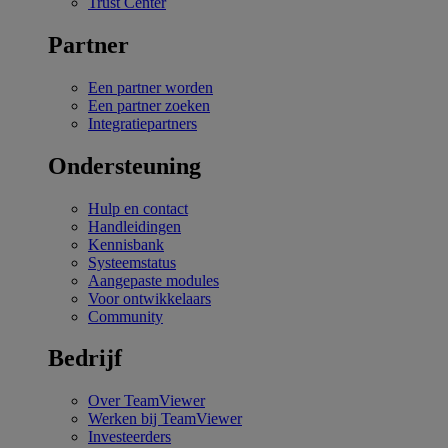
Trust Center
Partner
Een partner worden
Een partner zoeken
Integratiepartners
Ondersteuning
Hulp en contact
Handleidingen
Kennisbank
Systeemstatus
Aangepaste modules
Voor ontwikkelaars
Community
Bedrijf
Over TeamViewer
Werken bij TeamViewer
Investeerders