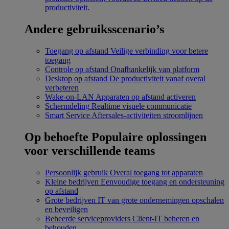
productiviteit.
Andere gebruiksscenario’s
Toegang op afstand
Veilige verbinding voor betere
toegang
Controle op afstand
Onafhankelijk van platform
Desktop op afstand
De productiviteit vanaf overal
verbeteren
Wake-on-LAN
Apparaten op afstand activeren
Schermdeling
Realtime visuele communicatie
Smart Service
Aftersales-activiteiten stroomlijnen
Op behoefte
Populaire oplossingen
voor verschillende teams
Persoonlijk gebruik
Overal toegang tot apparaten
Kleine bedrijven
Eenvoudige toegang en ondersteuning
op afstand
Grote bedrijven
IT van grote ondernemingen opschalen
en beveiligen
Beheerde serviceproviders
Client-IT beheren en
behouden