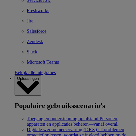
ServiceNow
Freshworks
Jira
Salesforce
Zendesk
Slack
Microsoft Teams
Bekijk alle integraties
Oplossingen
Populaire gebruiksscenario’s
Toegang en ondersteuning op afstand
Personen,
apparaten en applicaties beheren—vanaf overal.
Digitale werknemerservaring (DEX)
IT-problemen
proactief oplossen, voordat ze invloed hebben op de