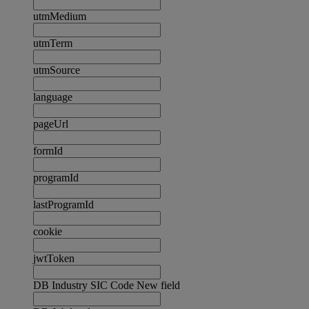
utmMedium
utmTerm
utmSource
language
pageUrl
formId
programId
lastProgramId
cookie
jwtToken
DB Industry SIC Code New field