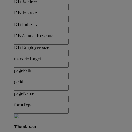
DB Job level
DB Job role
DB Industry
DB Annual Revenue
DB Employee size
marketoTarget
pagePath
gclid
pageName
formType
Thank you!