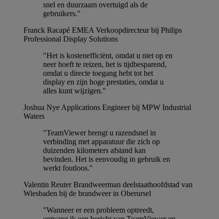
snel en duurzaam overtuigd als de
gebruikers."
Franck Racapé
EMEA Verkoopdirecteur bij Philips
Professional Display Solutions
"Het is kostenefficiënt, omdat u niet op en
neer hoeft te reizen, het is tijdbesparend,
omdat u directe toegang hebt tot het
display en zijn hoge prestaties, omdat u
alles kunt wijzigen."
Joshua Nye
Applications Engineer bij MPW Industrial
Waters
"TeamViewer brengt u razendsnel in
verbinding met apparatuur die zich op
duizenden kilometers afstand kan
bevinden. Het is eenvoudig in gebruik en
werkt foutloos."
Valentin Reuter
Brandweerman deelstaathoofdstad van
Wiesbaden bij de brandweer in Oberursel
"Wanneer er een probleem optreedt,
ontvang ik een bericht van TeamViewer en