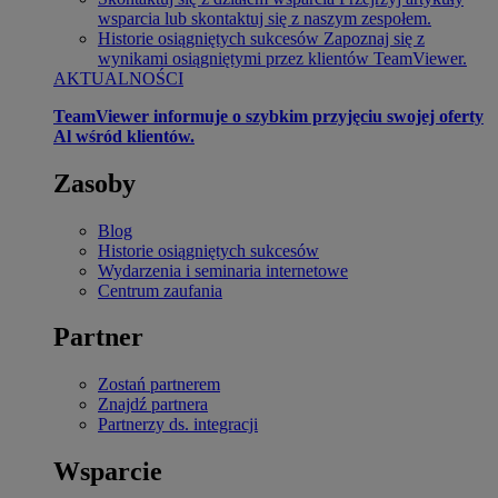
wsparcia lub skontaktuj się z naszym zespołem.
Historie osiągniętych sukcesów
Zapoznaj się z
wynikami osiągniętymi przez klientów TeamViewer.
AKTUALNOŚCI
TeamViewer informuje o szybkim przyjęciu swojej oferty
Al wśród klientów.
Zasoby
Blog
Historie osiągniętych sukcesów
Wydarzenia i seminaria internetowe
Centrum zaufania
Partner
Zostań partnerem
Znajdź partnera
Partnerzy ds. integracji
Wsparcie