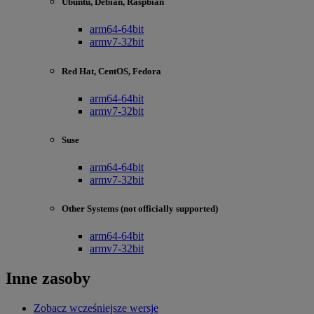
Ubuntu, Debian, Raspbian
arm64-64bit
armv7-32bit
Red Hat, CentOS, Fedora
arm64-64bit
armv7-32bit
Suse
arm64-64bit
armv7-32bit
Other Systems (not officially supported)
arm64-64bit
armv7-32bit
Inne zasoby
Zobacz wcześniejsze wersje