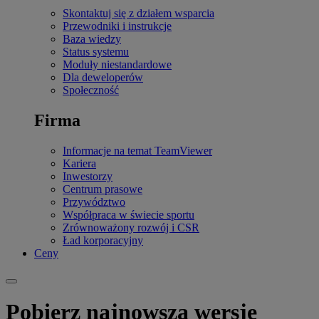
Skontaktuj się z działem wsparcia
Przewodniki i instrukcje
Baza wiedzy
Status systemu
Moduły niestandardowe
Dla deweloperów
Społeczność
Firma
Informacje na temat TeamViewer
Kariera
Inwestorzy
Centrum prasowe
Przywództwo
Współpraca w świecie sportu
Zrównoważony rozwój i CSR
Ład korporacyjny
Ceny
Pobierz najnowszą wersję