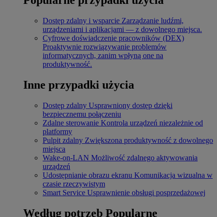
Dostęp zdalny i wsparcie
Zarządzanie ludźmi,
urządzeniami i aplikacjami — z dowolnego miejsca.
Cyfrowe doświadczenie pracowników (DEX)
Proaktywnie rozwiązywanie problemów
informatycznych, zanim wpłyną one na
produktywność.
Inne przypadki użycia
Dostęp zdalny
Usprawniony dostęp dzięki
bezpiecznemu połączeniu
Zdalne sterowanie
Kontrola urządzeń niezależnie od
platformy
Pulpit zdalny
Zwiększona produktywność z dowolnego
miejsca
Wake-on-LAN
Możliwość zdalnego aktywowania
urządzeń
Udostępnianie obrazu ekranu
Komunikacja wizualna w
czasie rzeczywistym
Smart Service
Usprawnienie obsługi posprzedażowej
Według potrzeb
Popularne