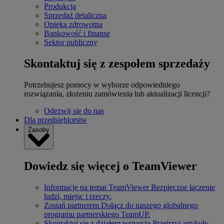
Produkcja
Sprzedaż detaliczna
Opieka zdrowotna
Bankowość i finanse
Sektor publiczny
Skontaktuj się z zespołem sprzedaży
Potrzebujesz pomocy w wyborze odpowiedniego
rozwiązania, złożeniu zamówienia lub aktualizacji licencji?
Odezwij się do nas
Dla przedsiębiorstw
Zasoby
Dowiedz się więcej o TeamViewer
Informacje na temat TeamViewer
Bezpieczne łączenie
ludzi, miejsc i rzeczy.
Zostań partnerem
Dołącz do naszego globalnego
programu partnerskiego TeamUP.
Skontaktuj się z działem wsparcia
Przejrzyj artykuły