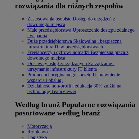
rozwiązania dla różnych zespołów
Zastosowania osobiste
Dostęp do urządzeń z
dowolnego miejsca
Małe przedsiębiorstwa
Uproszczenie dostępu zdalnego
i wsparcia
Duże przedsiębiorstwa
Skalowalna i bezpieczna
infrastruktura IT w przedsiębiorstwach
Freelancerzy i cyfrowi nomadzi
Bezpieczna praca z
dowolnego miejsca
Dostawcy usług zarządzanych
Zarządzanie i
utrzymanie infrastruktury IT klienta
Producenci oryginalnego sprzętu
Usprawnienie
wsparcia i obsługi
Działalność non-profit i edukacja
30% zniżki na
technologię TeamViewer
Według branż
Popularne rozwiązania
posortowane według branż
Motoryzacja
Rolnictwo
Logistyka