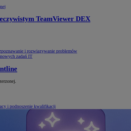
nej
zeczywistym
TeamViewer DEX
poznawanie i rozwiązywanie problemów
ynowych zadań IT
ntline
zerzonej.
cy i podnoszenie kwalifikacji