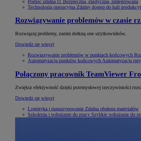
Pomoc zdalna IT
Bezpieczna, elastyczna, zintegrowana
Technologia operacyjna
Zdalny dostęp do hali produkcyj
Rozwiązywanie problemów w czasie r
Rozwiązuj problemy, zanim dotkną one użytkowników.
Dowiedz się więcej
Rozwiązywanie problemów w punktach końcowych
Roz
Automatyzacja punktów końcowych
Automatyzacja rut
Połączony pracownik
TeamViewer Fro
Zwiększ efektywność dzięki przemysłowej rzeczywistości rozs
Dowiedz się więcej
Logistyka i magazynowanie
Zdalna obsługa materiałów
Szkolenia i wdrażanie do pracy
Szybkie wdrażanie do pra