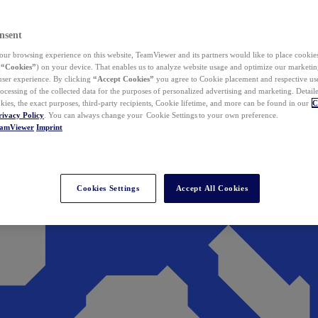
nsent
ur browsing experience on this website, TeamViewer and its partners would like to place cookies
(
“Cookies”
) on your device. That enables us to analyze website usage and optimize our marketing
 user experience. By clicking
“Accept Cookies”
you agree to Cookie placement and respective use,
ocessing of the collected data for the purposes of personalized advertising and marketing. Detail
kies, the exact purposes, third-party recipients, Cookie lifetime, and more can be found in our
C
rivacy Policy
. You can always change your Cookie Settings to your own preference.
eamViewer
Imprint
Cookies Settings
Accept All Cookies