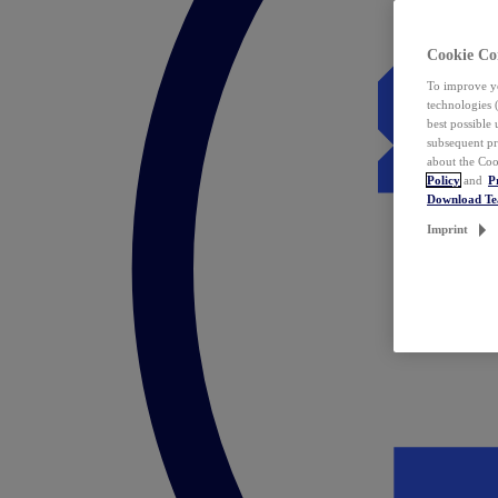
Cookie Co
To improve yo
technologies 
best possible
subsequent pr
about the Coo
Policy
and
P
Download T
Imprint