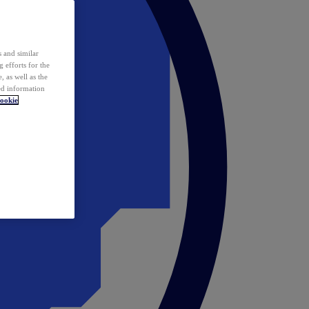
 and similar
 efforts for the
 as well as the
ed information
ookie