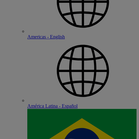
Americas - English
América Latina - Español