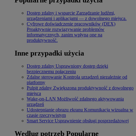
Dostęp zdalny i wsparcie
Zarządzanie ludźmi,
urządzeniami i aplikacjami — z dowolnego miejsca.
Cyfrowe doświadczenie pracowników (DEX)
Proaktywnie rozwiązywanie problemów
informatycznych, zanim wpłyną one na
produktywność.
Inne przypadki użycia
Dostęp zdalny
Usprawniony dostęp dzięki
bezpiecznemu połączeniu
Zdalne sterowanie
Kontrola urządzeń niezależnie od
platformy
Pulpit zdalny
Zwiększona produktywność z dowolnego
miejsca
Wake-on-LAN
Możliwość zdalnego aktywowania
urządzeń
Udostępnianie obrazu ekranu
Komunikacja wizualna w
czasie rzeczywistym
Smart Service
Usprawnienie obsługi posprzedażowej
Według potrzeb
Popularne