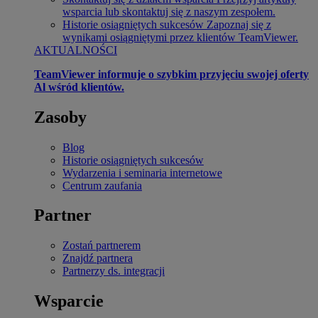
wsparcia lub skontaktuj się z naszym zespołem.
Historie osiągniętych sukcesów
Zapoznaj się z
wynikami osiągniętymi przez klientów TeamViewer.
AKTUALNOŚCI
TeamViewer informuje o szybkim przyjęciu swojej oferty
Al wśród klientów.
Zasoby
Blog
Historie osiągniętych sukcesów
Wydarzenia i seminaria internetowe
Centrum zaufania
Partner
Zostań partnerem
Znajdź partnera
Partnerzy ds. integracji
Wsparcie