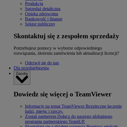
Produkcja
Sprzedaż detaliczna
Opieka zdrowotna
Bankowość i finanse
Sektor publiczny
Skontaktuj się z zespołem sprzedaży
Potrzebujesz pomocy w wyborze odpowiedniego
rozwiązania, złożeniu zamówienia lub aktualizacji licencji?
Odezwij się do nas
Dla przedsiębiorstw
Zasoby
Dowiedz się więcej o TeamViewer
Informacje na temat TeamViewer
Bezpieczne łączenie
ludzi, miejsc i rzeczy.
Zostań partnerem
Dołącz do naszego globalnego
programu partnerskiego TeamUP.
Skontaktuj się z działem wsparcia
Przejrzyj artykuły