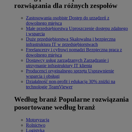
rozwiązania dla różnych zespołów
Zastosowania osobiste
Dostęp do urządzeń z
dowolnego miejsca
Małe przedsiębiorstwa
Uproszczenie dostępu zdalnego
i wsparcia
Duże przedsiębiorstwa
Skalowalna i bezpieczna
infrastruktura IT w przedsiębiorstwach
Freelancerzy i cyfrowi nomadzi
Bezpieczna praca z
dowolnego miejsca
Dostawcy usług zarządzanych
Zarządzanie i
utrzymanie infrastruktury IT klienta
Producenci oryginalnego sprzętu
Usprawnienie
wsparcia i obsługi
Działalność non-profit i edukacja
30% zniżki na
technologię TeamViewer
Według branż
Popularne rozwiązania
posortowane według branż
Motoryzacja
Rolnictwo
Logistyka