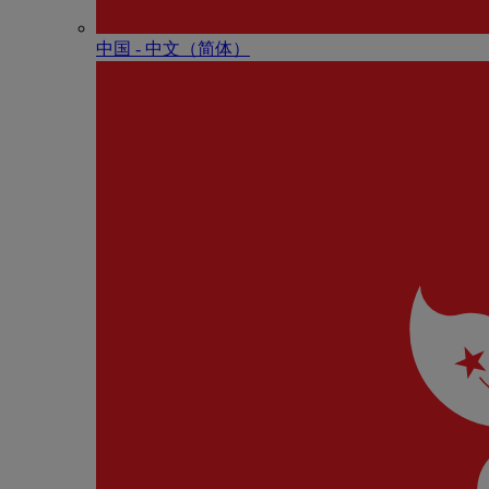
中国 - 中⽂（简体）