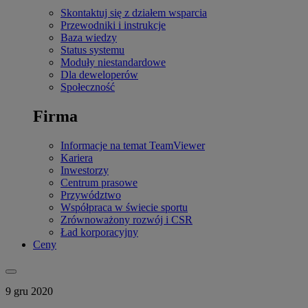
Skontaktuj się z działem wsparcia
Przewodniki i instrukcje
Baza wiedzy
Status systemu
Moduły niestandardowe
Dla deweloperów
Społeczność
Firma
Informacje na temat TeamViewer
Kariera
Inwestorzy
Centrum prasowe
Przywództwo
Współpraca w świecie sportu
Zrównoważony rozwój i CSR
Ład korporacyjny
Ceny
9 gru 2020