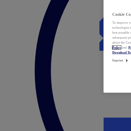
Cookie Co
To improve yo
technologies 
best possible
subsequent pr
about the Coo
Policy
and
P
Download T
Imprint