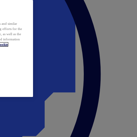
 and similar
 efforts for the
 as well as the
ed information
ookie