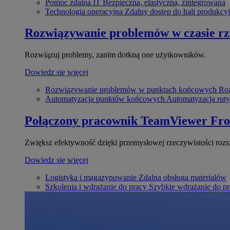
Pomoc zdalna IT
Bezpieczna, elastyczna, zintegrowana
Technologia operacyjna
Zdalny dostęp do hali produkcyj
Rozwiązywanie problemów w czasie r
Rozwiązuj problemy, zanim dotkną one użytkowników.
Dowiedz się więcej
Rozwiązywanie problemów w punktach końcowych
Roz
Automatyzacja punktów końcowych
Automatyzacja rut
Połączony pracownik
TeamViewer Fro
Zwiększ efektywność dzięki przemysłowej rzeczywistości rozs
Dowiedz się więcej
Logistyka i magazynowanie
Zdalna obsługa materiałów
Szkolenia i wdrażanie do pracy
Szybkie wdrażanie do pra