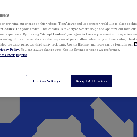
nsent
ur browsing experience on this website, TeamViewer and its partners would like to place cookies
(
“Cookies”
) on your device. That enables us to analyze website usage and optimize our marketing
 user experience. By clicking
“Accept Cookies”
you agree to Cookie placement and respective use,
ocessing of the collected data for the purposes of personalized advertising and marketing. Detail
kies, the exact purposes, third-party recipients, Cookie lifetime, and more can be found in our
C
rivacy Policy
. You can always change your Cookie Settings to your own preference.
eamViewer
Imprint
Cookies Settings
Accept All Cookies