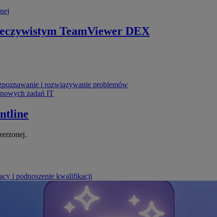
nej
zeczywistym
TeamViewer DEX
poznawanie i rozwiązywanie problemów
ynowych zadań IT
ntline
zerzonej.
cy i podnoszenie kwalifikacji