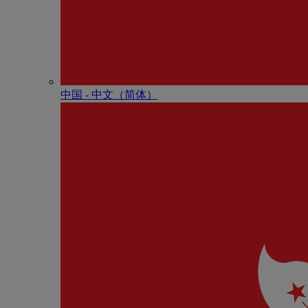
中国 - 中⽂（简体）