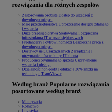
rozwiązania dla różnych zespołów
Zastosowania osobiste
Dostęp do urządzeń z
dowolnego miejsca
Małe przedsiębiorstwa
Uproszczenie dostępu zdalnego
i wsparcia
Duże przedsiębiorstwa
Skalowalna i bezpieczna
infrastruktura IT w przedsiębiorstwach
Freelancerzy i cyfrowi nomadzi
Bezpieczna praca z
dowolnego miejsca
Dostawcy usług zarządzanych
Zarządzanie i
utrzymanie infrastruktury IT klienta
Producenci oryginalnego sprzętu
Usprawnienie
wsparcia i obsługi
Działalność non-profit i edukacja
30% zniżki na
technologię TeamViewer
Według branż
Popularne rozwiązania
posortowane według branż
Motoryzacja
Rolnictwo
Logistyka