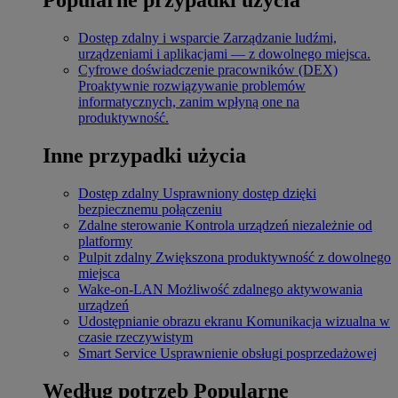
Dostęp zdalny i wsparcie
Zarządzanie ludźmi,
urządzeniami i aplikacjami — z dowolnego miejsca.
Cyfrowe doświadczenie pracowników (DEX)
Proaktywnie rozwiązywanie problemów
informatycznych, zanim wpłyną one na
produktywność.
Inne przypadki użycia
Dostęp zdalny
Usprawniony dostęp dzięki
bezpiecznemu połączeniu
Zdalne sterowanie
Kontrola urządzeń niezależnie od
platformy
Pulpit zdalny
Zwiększona produktywność z dowolnego
miejsca
Wake-on-LAN
Możliwość zdalnego aktywowania
urządzeń
Udostępnianie obrazu ekranu
Komunikacja wizualna w
czasie rzeczywistym
Smart Service
Usprawnienie obsługi posprzedażowej
Według potrzeb
Popularne