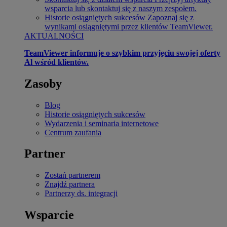
wsparcia lub skontaktuj się z naszym zespołem.
Historie osiągniętych sukcesów
Zapoznaj się z
wynikami osiągniętymi przez klientów TeamViewer.
AKTUALNOŚCI
TeamViewer informuje o szybkim przyjęciu swojej oferty
Al wśród klientów.
Zasoby
Blog
Historie osiągniętych sukcesów
Wydarzenia i seminaria internetowe
Centrum zaufania
Partner
Zostań partnerem
Znajdź partnera
Partnerzy ds. integracji
Wsparcie