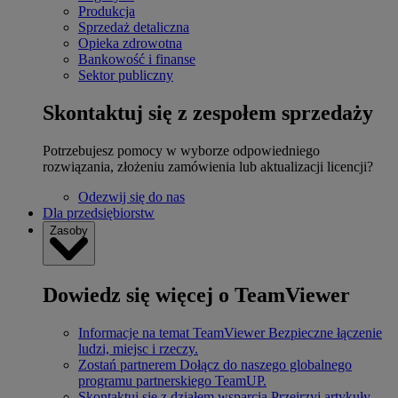
Produkcja
Sprzedaż detaliczna
Opieka zdrowotna
Bankowość i finanse
Sektor publiczny
Skontaktuj się z zespołem sprzedaży
Potrzebujesz pomocy w wyborze odpowiedniego
rozwiązania, złożeniu zamówienia lub aktualizacji licencji?
Odezwij się do nas
Dla przedsiębiorstw
Zasoby
Dowiedz się więcej o TeamViewer
Informacje na temat TeamViewer
Bezpieczne łączenie
ludzi, miejsc i rzeczy.
Zostań partnerem
Dołącz do naszego globalnego
programu partnerskiego TeamUP.
Skontaktuj się z działem wsparcia
Przejrzyj artykuły