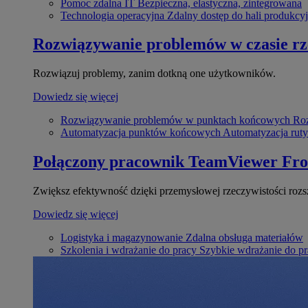
Pomoc zdalna IT
Bezpieczna, elastyczna, zintegrowana
Technologia operacyjna
Zdalny dostęp do hali produkcyj
Rozwiązywanie problemów w czasie r
Rozwiązuj problemy, zanim dotkną one użytkowników.
Dowiedz się więcej
Rozwiązywanie problemów w punktach końcowych
Roz
Automatyzacja punktów końcowych
Automatyzacja rut
Połączony pracownik
TeamViewer Fro
Zwiększ efektywność dzięki przemysłowej rzeczywistości rozs
Dowiedz się więcej
Logistyka i magazynowanie
Zdalna obsługa materiałów
Szkolenia i wdrażanie do pracy
Szybkie wdrażanie do pra