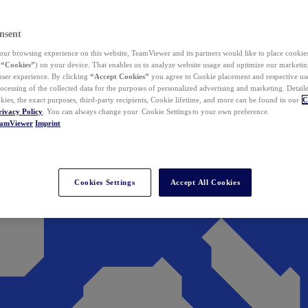
nsent
ur browsing experience on this website, TeamViewer and its partners would like to place cookies
(
“Cookies”
) on your device. That enables us to analyze website usage and optimize our marketing
 user experience. By clicking
“Accept Cookies”
you agree to Cookie placement and respective use,
ocessing of the collected data for the purposes of personalized advertising and marketing. Detail
kies, the exact purposes, third-party recipients, Cookie lifetime, and more can be found in our
C
rivacy Policy
. You can always change your Cookie Settings to your own preference.
eamViewer
Imprint
Cookies Settings
Accept All Cookies