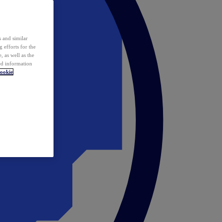
 and similar
 efforts for the
 as well as the
ed information
ookie