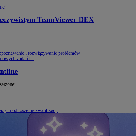
nej
zeczywistym
TeamViewer DEX
poznawanie i rozwiązywanie problemów
ynowych zadań IT
ntline
zerzonej.
cy i podnoszenie kwalifikacji