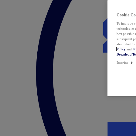
Cookie Co
To improve yo
technologies 
best possible
subsequent pr
about the Coo
Policy
and
P
Download T
Imprint