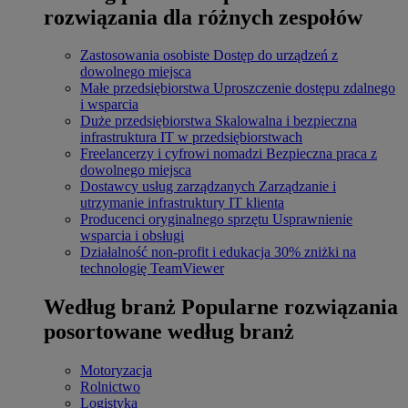
rozwiązania dla różnych zespołów
Zastosowania osobiste
Dostęp do urządzeń z
dowolnego miejsca
Małe przedsiębiorstwa
Uproszczenie dostępu zdalnego
i wsparcia
Duże przedsiębiorstwa
Skalowalna i bezpieczna
infrastruktura IT w przedsiębiorstwach
Freelancerzy i cyfrowi nomadzi
Bezpieczna praca z
dowolnego miejsca
Dostawcy usług zarządzanych
Zarządzanie i
utrzymanie infrastruktury IT klienta
Producenci oryginalnego sprzętu
Usprawnienie
wsparcia i obsługi
Działalność non-profit i edukacja
30% zniżki na
technologię TeamViewer
Według branż
Popularne rozwiązania
posortowane według branż
Motoryzacja
Rolnictwo
Logistyka