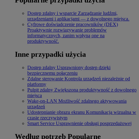
Dostęp zdalny i wsparcie
Zarządzanie ludźmi,
urządzeniami i aplikacjami — z dowolnego miejsca.
Cyfrowe doświadczenie pracowników (DEX)
Proaktywnie rozwiązywanie problemów
informatycznych, zanim wpłyną one na
produktywność.
Inne przypadki użycia
Dostęp zdalny
Usprawniony dostęp dzięki
bezpiecznemu połączeniu
Zdalne sterowanie
Kontrola urządzeń niezależnie od
platformy
Pulpit zdalny
Zwiększona produktywność z dowolnego
miejsca
Wake-on-LAN
Możliwość zdalnego aktywowania
urządzeń
Udostępnianie obrazu ekranu
Komunikacja wizualna w
czasie rzeczywistym
Smart Service
Usprawnienie obsługi posprzedażowej
Według potrzeb
Popularne