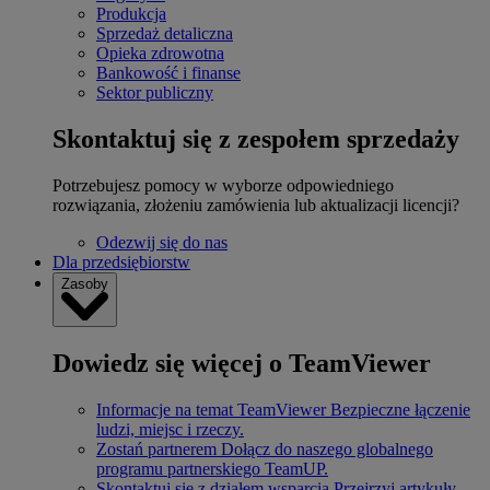
Produkcja
Sprzedaż detaliczna
Opieka zdrowotna
Bankowość i finanse
Sektor publiczny
Skontaktuj się z zespołem sprzedaży
Potrzebujesz pomocy w wyborze odpowiedniego
rozwiązania, złożeniu zamówienia lub aktualizacji licencji?
Odezwij się do nas
Dla przedsiębiorstw
Zasoby
Dowiedz się więcej o TeamViewer
Informacje na temat TeamViewer
Bezpieczne łączenie
ludzi, miejsc i rzeczy.
Zostań partnerem
Dołącz do naszego globalnego
programu partnerskiego TeamUP.
Skontaktuj się z działem wsparcia
Przejrzyj artykuły