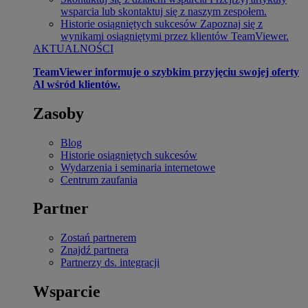
wsparcia lub skontaktuj się z naszym zespołem.
Historie osiągniętych sukcesów
Zapoznaj się z
wynikami osiągniętymi przez klientów TeamViewer.
AKTUALNOŚCI
TeamViewer informuje o szybkim przyjęciu swojej oferty
Al wśród klientów.
Zasoby
Blog
Historie osiągniętych sukcesów
Wydarzenia i seminaria internetowe
Centrum zaufania
Partner
Zostań partnerem
Znajdź partnera
Partnerzy ds. integracji
Wsparcie