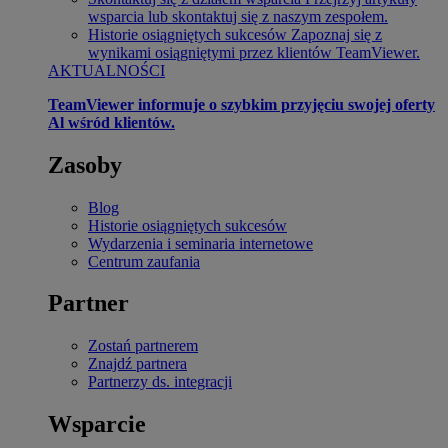
wsparcia lub skontaktuj się z naszym zespołem.
Historie osiągniętych sukcesów
Zapoznaj się z
wynikami osiągniętymi przez klientów TeamViewer.
AKTUALNOŚCI
TeamViewer informuje o szybkim przyjęciu swojej oferty
Al wśród klientów.
Zasoby
Blog
Historie osiągniętych sukcesów
Wydarzenia i seminaria internetowe
Centrum zaufania
Partner
Zostań partnerem
Znajdź partnera
Partnerzy ds. integracji
Wsparcie