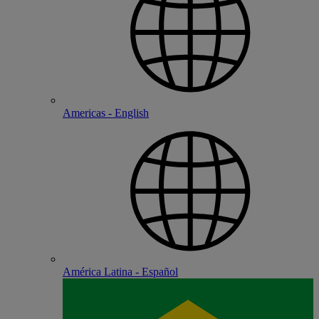
Americas - English
América Latina - Español