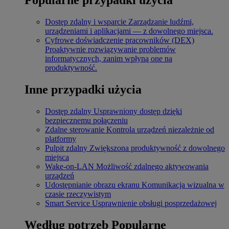
Dostęp zdalny i wsparcie
Zarządzanie ludźmi,
urządzeniami i aplikacjami — z dowolnego miejsca.
Cyfrowe doświadczenie pracowników (DEX)
Proaktywnie rozwiązywanie problemów
informatycznych, zanim wpłyną one na
produktywność.
Inne przypadki użycia
Dostęp zdalny
Usprawniony dostęp dzięki
bezpiecznemu połączeniu
Zdalne sterowanie
Kontrola urządzeń niezależnie od
platformy
Pulpit zdalny
Zwiększona produktywność z dowolnego
miejsca
Wake-on-LAN
Możliwość zdalnego aktywowania
urządzeń
Udostępnianie obrazu ekranu
Komunikacja wizualna w
czasie rzeczywistym
Smart Service
Usprawnienie obsługi posprzedażowej
Według potrzeb
Popularne