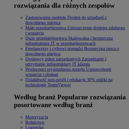
rozwiązania dla różnych zespołów
Zastosowania osobiste
Dostęp do urządzeń z
dowolnego miejsca
Małe przedsiębiorstwa
Uproszczenie dostępu zdalnego
i wsparcia
Duże przedsiębiorstwa
Skalowalna i bezpieczna
infrastruktura IT w przedsiębiorstwach
Freelancerzy i cyfrowi nomadzi
Bezpieczna praca z
dowolnego miejsca
Dostawcy usług zarządzanych
Zarządzanie i
utrzymanie infrastruktury IT klienta
Producenci oryginalnego sprzętu
Usprawnienie
wsparcia i obsługi
Działalność non-profit i edukacja
30% zniżki na
technologię TeamViewer
Według branż
Popularne rozwiązania
posortowane według branż
Motoryzacja
Rolnictwo
Logistyka