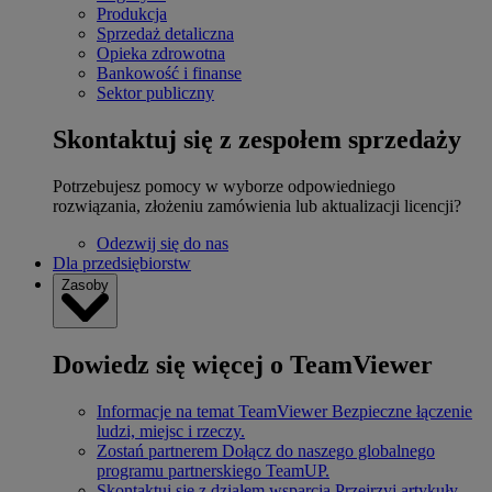
Produkcja
Sprzedaż detaliczna
Opieka zdrowotna
Bankowość i finanse
Sektor publiczny
Skontaktuj się z zespołem sprzedaży
Potrzebujesz pomocy w wyborze odpowiedniego
rozwiązania, złożeniu zamówienia lub aktualizacji licencji?
Odezwij się do nas
Dla przedsiębiorstw
Zasoby
Dowiedz się więcej o TeamViewer
Informacje na temat TeamViewer
Bezpieczne łączenie
ludzi, miejsc i rzeczy.
Zostań partnerem
Dołącz do naszego globalnego
programu partnerskiego TeamUP.
Skontaktuj się z działem wsparcia
Przejrzyj artykuły