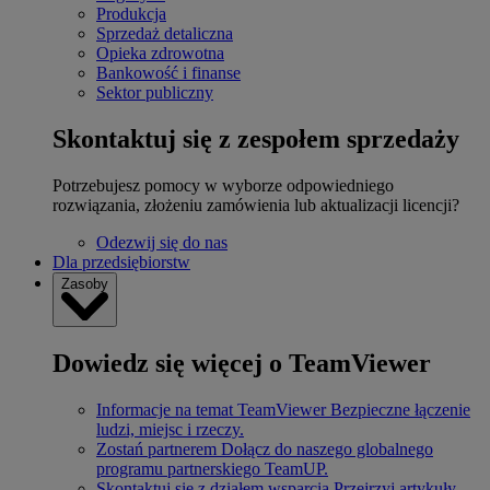
Produkcja
Sprzedaż detaliczna
Opieka zdrowotna
Bankowość i finanse
Sektor publiczny
Skontaktuj się z zespołem sprzedaży
Potrzebujesz pomocy w wyborze odpowiedniego
rozwiązania, złożeniu zamówienia lub aktualizacji licencji?
Odezwij się do nas
Dla przedsiębiorstw
Zasoby
Dowiedz się więcej o TeamViewer
Informacje na temat TeamViewer
Bezpieczne łączenie
ludzi, miejsc i rzeczy.
Zostań partnerem
Dołącz do naszego globalnego
programu partnerskiego TeamUP.
Skontaktuj się z działem wsparcia
Przejrzyj artykuły