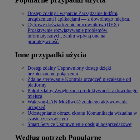
Dostęp zdalny i wsparcie
Zarządzanie ludźmi,
urządzeniami i aplikacjami — z dowolnego miejsca.
Cyfrowe doświadczenie pracowników (DEX)
Proaktywnie rozwiązywanie problemów
informatycznych, zanim wpłyną one na
produktywność.
Inne przypadki użycia
Dostęp zdalny
Usprawniony dostęp dzięki
bezpiecznemu połączeniu
Zdalne sterowanie
Kontrola urządzeń niezależnie od
platformy
Pulpit zdalny
Zwiększona produktywność z dowolnego
miejsca
Wake-on-LAN
Możliwość zdalnego aktywowania
urządzeń
Udostępnianie obrazu ekranu
Komunikacja wizualna w
czasie rzeczywistym
Smart Service
Usprawnienie obsługi posprzedażowej
Według potrzeb
Popularne