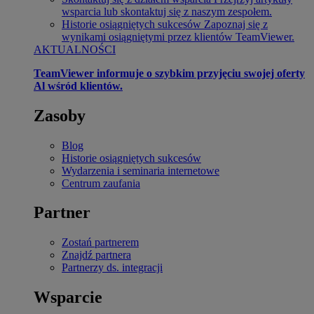
wsparcia lub skontaktuj się z naszym zespołem.
Historie osiągniętych sukcesów
Zapoznaj się z
wynikami osiągniętymi przez klientów TeamViewer.
AKTUALNOŚCI
TeamViewer informuje o szybkim przyjęciu swojej oferty
Al wśród klientów.
Zasoby
Blog
Historie osiągniętych sukcesów
Wydarzenia i seminaria internetowe
Centrum zaufania
Partner
Zostań partnerem
Znajdź partnera
Partnerzy ds. integracji
Wsparcie