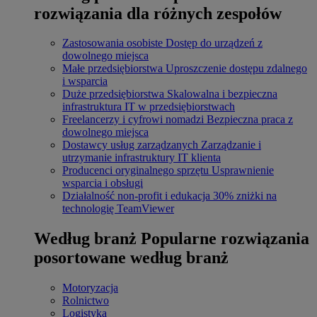
rozwiązania dla różnych zespołów
Zastosowania osobiste
Dostęp do urządzeń z
dowolnego miejsca
Małe przedsiębiorstwa
Uproszczenie dostępu zdalnego
i wsparcia
Duże przedsiębiorstwa
Skalowalna i bezpieczna
infrastruktura IT w przedsiębiorstwach
Freelancerzy i cyfrowi nomadzi
Bezpieczna praca z
dowolnego miejsca
Dostawcy usług zarządzanych
Zarządzanie i
utrzymanie infrastruktury IT klienta
Producenci oryginalnego sprzętu
Usprawnienie
wsparcia i obsługi
Działalność non-profit i edukacja
30% zniżki na
technologię TeamViewer
Według branż
Popularne rozwiązania
posortowane według branż
Motoryzacja
Rolnictwo
Logistyka