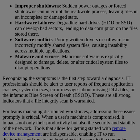
Improper shutdowns
: Sudden power outages or forced
shutdowns can interrupt the read/write process, leaving files in
an incomplete or damaged state.
Hardware failures
: Degrading hard drives (HDD or SSD)
can develop bad sectors, leading to data corruption on the files
stored there.
Software conflicts
: Poorly written drivers or software can
incorrectly modify shared system files, causing instability
across multiple applications.
Malware and viruses
: Malicious software is explicitly
designed to damage, delete, or alter critical system files to
disrupt operations.
Recognizing the symptoms is the first step toward a diagnosis. IT
professionals should be alert to user reports of frequent application
crashes, system freezes, error messages about missing DLL files, or
the infamous Blue Screen of Death (BSOD). These are all strong
indicators that a file integrity scan is warranted.
For teams managing distributed workforces, addressing these issues
promptly is critical. When a user's machine is compromised, it
impacts not only their productivity but also the security and stability
of the network. Tools that allow for getting started with
remote
device management
are indispensable, enabling IT to run
diagnostics and repairs without physical access to the computer.