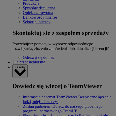
Produkcja
Sprzedaż detaliczna
Opieka zdrowotna
Bankowość i finanse
Sektor publiczny
Skontaktuj się z zespołem sprzedaży
Potrzebujesz pomocy w wyborze odpowiedniego
rozwiązania, złożeniu zamówienia lub aktualizacji licencji?
Odezwij się do nas
Dla przedsiębiorstw
Zasoby
Dowiedz się więcej o TeamViewer
Informacje na temat TeamViewer
Bezpieczne łączenie
ludzi, miejsc i rzeczy.
Zostań partnerem
Dołącz do naszego globalnego
programu partnerskiego TeamUP.
Skontaktuj się z działem wsparcia
Przejrzyj artykuły