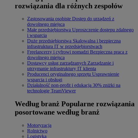
rozwiązania dla różnych zespołów
Zastosowania osobiste
Dostęp do urządzeń z
dowolnego miejsca
Małe przedsiębiorstwa
Uproszczenie dostępu zdalnego
i wsparcia
Duże przedsiębiorstwa
Skalowalna i bezpieczna
infrastruktura IT w przedsiębiorstwach
Freelancerzy i cyfrowi nomadzi
Bezpieczna praca z
dowolnego miejsca
Dostawcy usług zarządzanych
Zarządzanie i
utrzymanie infrastruktury IT klienta
Producenci oryginalnego sprzętu
Usprawnienie
wsparcia i obsługi
Działalność non-profit i edukacja
30% zniżki na
technologię TeamViewer
Według branż
Popularne rozwiązania
posortowane według branż
Motoryzacja
Rolnictwo
Logistyka