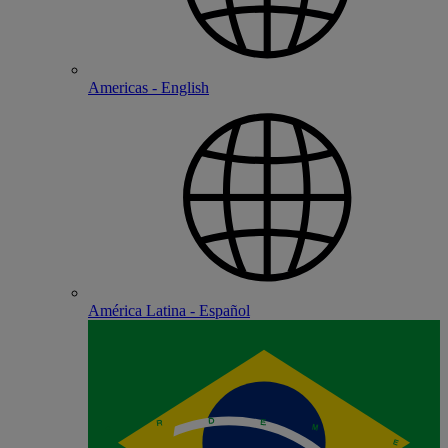
Americas - English
América Latina - Español