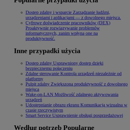
Dostęp zdalny i wsparcie
Zarządzanie ludźmi,
urządzeniami i aplikacjami — z dowolnego miejsca.
Cyfrowe doświadczenie pracowników (DEX)
Proaktywnie rozwiązywanie problemów
informatycznych, zanim wpłyną one na
produktywność.
Inne przypadki użycia
Dostęp zdalny
Usprawniony dostęp dzięki
bezpiecznemu połączeniu
Zdalne sterowanie
Kontrola urządzeń niezależnie od
platformy
Pulpit zdalny
Zwiększona produktywność z dowolnego
miejsca
Wake-on-LAN
Możliwość zdalnego aktywowania
urządzeń
Udostępnianie obrazu ekranu
Komunikacja wizualna w
czasie rzeczywistym
Smart Service
Usprawnienie obsługi posprzedażowej
Według potrzeb
Popularne