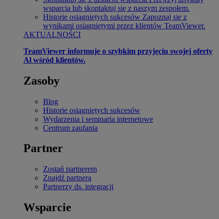
wsparcia lub skontaktuj się z naszym zespołem.
Historie osiągniętych sukcesów
Zapoznaj się z
wynikami osiągniętymi przez klientów TeamViewer.
AKTUALNOŚCI
TeamViewer informuje o szybkim przyjęciu swojej oferty
Al wśród klientów.
Zasoby
Blog
Historie osiągniętych sukcesów
Wydarzenia i seminaria internetowe
Centrum zaufania
Partner
Zostań partnerem
Znajdź partnera
Partnerzy ds. integracji
Wsparcie